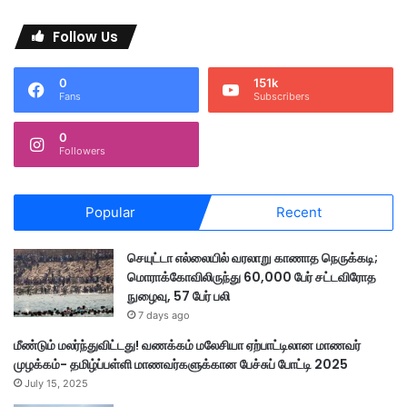
Follow Us
0
151k
Fans
Subscribers
0
Followers
Popular
Recent
செயுட்டா எல்லையில் வரலாறு காணாத நெருக்கடி;
மொராக்கோவிலிருந்து 60,000 பேர் சட்டவிரோத
நுழைவு, 57 பேர் பலி
7 days ago
மீண்டும் மலர்ந்துவிட்டது! வணக்கம் மலேசியா ஏற்பாட்டிலான மாணவர்
முழக்கம்- தமிழ்ப்பள்ளி மாணவர்களுக்கான பேச்சுப் போட்டி 2025
July 15, 2025