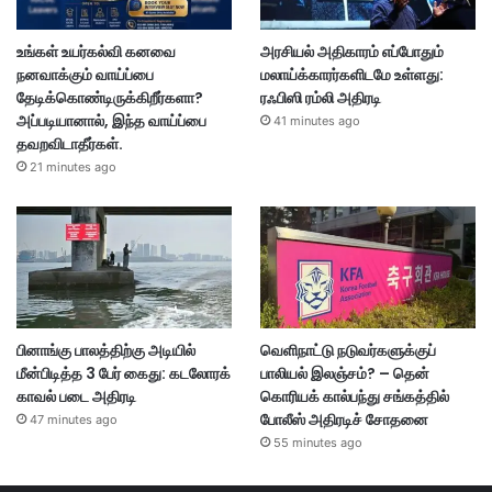
உங்கள் உயர்கல்வி கனவை
அரசியல் அதிகாரம் எப்போதும்
நனவாக்கும் வாய்ப்பை
மலாய்க்காரர்களிடமே உள்ளது:
தேடிக்கொண்டிருக்கிறீர்களா?
ரஃபிஸி ரம்லி அதிரடி
அப்படியானால், இந்த வாய்ப்பை
41 minutes ago
தவறவிடாதீர்கள்.
21 minutes ago
பினாங்கு பாலத்திற்கு அடியில்
வெளிநாட்டு நடுவர்களுக்குப்
மீன்பிடித்த 3 பேர் கைது: கடலோரக்
பாலியல் இலஞ்சம்? – தென்
காவல் படை அதிரடி
கொரியக் கால்பந்து சங்கத்தில்
போலீஸ் அதிரடிச் சோதனை
47 minutes ago
55 minutes ago