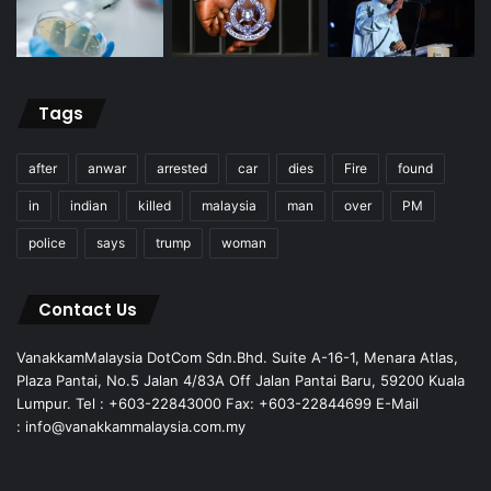
Tags
after
anwar
arrested
car
dies
Fire
found
in
indian
killed
malaysia
man
over
PM
police
says
trump
woman
Contact Us
VanakkamMalaysia DotCom Sdn.Bhd. Suite A-16-1, Menara Atlas,
Plaza Pantai, No.5 Jalan 4/83A Off Jalan Pantai Baru, 59200 Kuala
Lumpur. Tel : +603-22843000 Fax: +603-22844699 E-Mail
: info@vanakkammalaysia.com.my