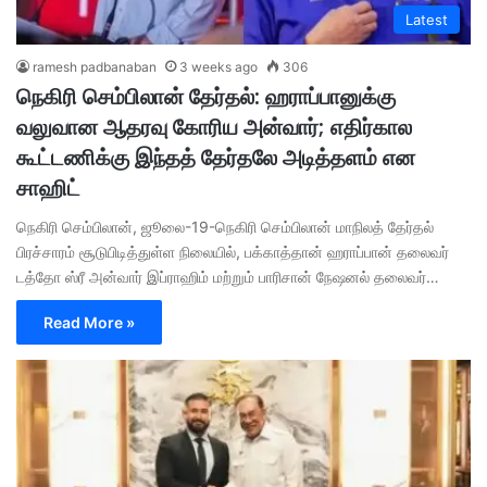
Latest
ramesh padbanaban
3 weeks ago
306
நெகிரி செம்பிலான் தேர்தல்: ஹராப்பானுக்கு
வலுவான ஆதரவு கோரிய அன்வார்; எதிர்கால
கூட்டணிக்கு இந்தத் தேர்தலே அடித்தளம் என
சாஹிட்
நெகிரி செம்பிலான், ஜூலை-19-நெகிரி செம்பிலான் மாநிலத் தேர்தல்
பிரச்சாரம் சூடுபிடித்துள்ள நிலையில், பக்காத்தான் ஹராப்பான் தலைவர்
டத்தோ ஸ்ரீ அன்வார் இப்ராஹிம் மற்றும் பாரிசான் நேஷனல் தலைவர்…
Read More »