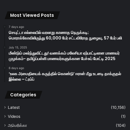
Most Viewed Posts
7 days ago
செயுட்டா எல்லையில் வரலாறு காணாத நெருக்கடி;
மொராக்கோவிலிருந்து 60,000 பேர் சட்டவிரோத நுழைவு, 57 பேர் பலி
July 15, 2025
மீண்டும் மலர்ந்துவிட்டது! வணக்கம் மலேசியா ஏற்பாட்டிலான மாணவர்
முழக்கம்- தமிழ்ப்பள்ளி மாணவர்களுக்கான பேச்சுப் போட்டி 2025
6 days ago
‘உலக அமைதியைக் கருத்தில் கொண்டு’ ஈரான் மீது உடனடி தாக்குதல்
இல்லை – ட்ரம்ப்
Categories
Latest
(10,156)
Videos
(1)
அமெரிக்கா
(104)