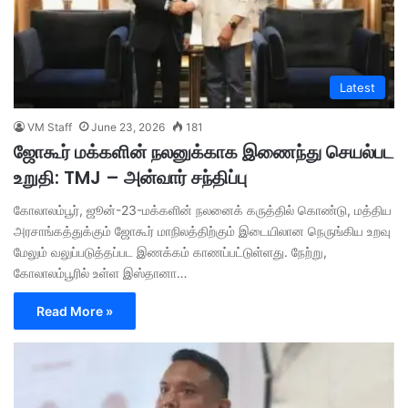
Latest
VM Staff
June 23, 2026
181
ஜோகூர் மக்களின் நலனுக்காக இணைந்து செயல்பட
உறுதி: TMJ – அன்வார் சந்திப்பு
கோலாலம்பூர், ஜூன்-23-மக்களின் நலனைக் கருத்தில் கொண்டு, மத்திய
அரசாங்கத்துக்கும் ஜோகூர் மாநிலத்திற்கும் இடையிலான நெருங்கிய உறவு
மேலும் வலுப்படுத்தப்பட இணக்கம் காணப்பட்டுள்ளது. ​நேற்று,
கோலாலம்பூரில் உள்ள இஸ்தானா…
Read More »