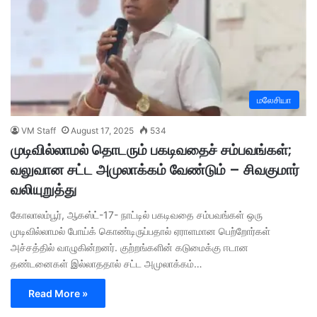
மலேசியா
VM Staff
August 17, 2025
534
முடிவில்லாமல் தொடரும் பகடிவதைச் சம்பவங்கள்;
வலுவான சட்ட அமுலாக்கம் வேண்டும் – சிவகுமார்
வலியுறுத்து
கோலாலம்பூர், ஆகஸ்ட்-17- நாட்டில் பகடிவதை சம்பவங்கள் ஒரு
முடிவில்லாமல் போய்க் கொண்டிருப்பதால் ஏராளமான பெற்றோர்கள்
அச்சத்தில் வாழுகின்றனர். குற்றங்களின் கடுமைக்கு ஈடான
தண்டனைகள் இல்லாததால் சட்ட அமுலாக்கம்…
Read More »