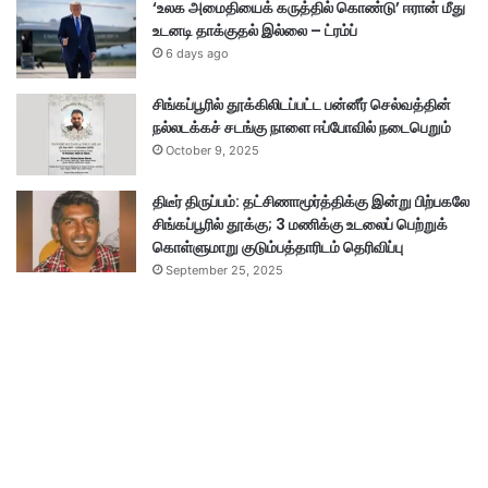
‘உலக அமைதியைக் கருத்தில் கொண்டு’ ஈரான் மீது
உடனடி தாக்குதல் இல்லை – ட்ரம்ப்
6 days ago
சிங்கப்பூரில் தூக்கிலிடப்பட்ட பன்னீர் செல்வத்தின்
நல்லடக்கச் சடங்கு நாளை ஈப்போவில் நடைபெறும்
October 9, 2025
திடீர் திருப்பம்: தட்சிணாமூர்த்திக்கு இன்று பிற்பகலே
சிங்கப்பூரில் தூக்கு; 3 மணிக்கு உடலைப் பெற்றுக்
கொள்ளுமாறு குடும்பத்தாரிடம் தெரிவிப்பு
September 25, 2025