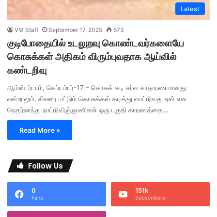
Latest
VM Staff
September 17, 2025
673
குடிபோதையில் உடலுறவு கொண்டவர்களையே
கொசுக்கள் அதிகம் விரும்புவதாக ஆய்வில்
கண்டறிவு
ஆம்ஸ்டர்டாம், செப்டம்பர்-17 – கொசுக் கடி சர்வ சாதாரணமானது
என்றாலும், சிலரை மட்டும் கொசுக்கள் கடித்து வாட்டுவது ஏன் என
நெதர்லாந்து நாட்டுவிஞ்ஞானிகள் ஒரு பகுதி காரணத்தை…
Read More »
Follow Us
0
151k
Fans
Subscribers