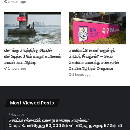
2 hours ago
பினாங்கு பாலத்திற்கு அடியில்
வெளிநாட்டு நடுவர்களுக்குப்
மீன்பிடித்த 3 பேர் கைது: கடலோரக்
பாலியல் இலஞ்சம்? – தென்
காவல் படை அதிரடி
கொரியக் கால்பந்து சங்கத்தில்
போலீஸ் அதிரடிச் சோதனை
2 hours ago
2 hours ago
Most Viewed Posts
7 days ago
செயுட்டா எல்லையில் வரலாறு காணாத நெருக்கடி;
மொராக்கோவிலிருந்து 60,000 பேர் சட்டவிரோத நுழைவு, 57 பேர் பலி