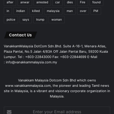
after
anwar
arrested
car
dies
Fire
found
in
indian
killed
malaysia
man
over
PM
police
says
trump
woman
Contact Us
VanakkamMalaysia DotCom Sdn.Bhd. Suite A-16-1, Menara Atlas,
Plaza Pantai, No.5 Jalan 4/83A Off Jalan Pantai Baru, 59200 Kuala
Lumpur. Tel : +603-22843000 Fax: +603-22844699 E-Mail
: info@vanakkammalaysia.com.my
Vanakkam Malaysia Dotcom Sdn Bhd which owns
www.vanakkammalaysia.com, the pioneer and leading Tamil news
site in Malaysia, is a vibrant and visionary corporate organization in
Malaysia.
Enter