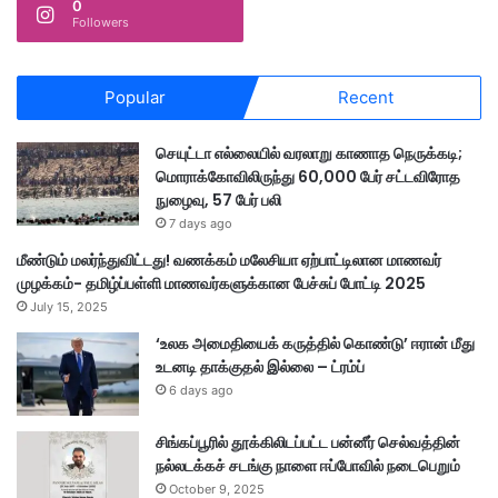
0
Followers
Popular
Recent
செயுட்டா எல்லையில் வரலாறு காணாத நெருக்கடி;
மொராக்கோவிலிருந்து 60,000 பேர் சட்டவிரோத
நுழைவு, 57 பேர் பலி
7 days ago
மீண்டும் மலர்ந்துவிட்டது! வணக்கம் மலேசியா ஏற்பாட்டிலான மாணவர்
முழக்கம்- தமிழ்ப்பள்ளி மாணவர்களுக்கான பேச்சுப் போட்டி 2025
July 15, 2025
‘உலக அமைதியைக் கருத்தில் கொண்டு’ ஈரான் மீது
உடனடி தாக்குதல் இல்லை – ட்ரம்ப்
6 days ago
சிங்கப்பூரில் தூக்கிலிடப்பட்ட பன்னீர் செல்வத்தின்
நல்லடக்கச் சடங்கு நாளை ஈப்போவில் நடைபெறும்
October 9, 2025