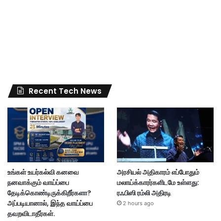
Recent Tech News
உங்கள் உயர்கல்வி கனவை
அரசியல் அதிகாரம் எப்போதும்
நனவாக்கும் வாய்ப்பை
மலாய்க்காரர்களிடமே உள்ளது:
தேடிக்கொண்டிருக்கிறீர்களா?
ரஃபிஸி ரம்லி அதிரடி
அப்படியானால், இந்த வாய்ப்பை
2 hours ago
தவறவிடாதீர்கள்.