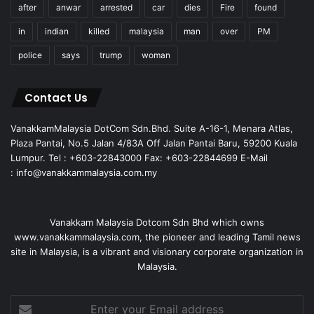
after
anwar
arrested
car
dies
Fire
found
in
indian
killed
malaysia
man
over
PM
police
says
trump
woman
Contact Us
VanakkamMalaysia DotCom Sdn.Bhd. Suite A-16-1, Menara Atlas,
Plaza Pantai, No.5 Jalan 4/83A Off Jalan Pantai Baru, 59200 Kuala
Lumpur. Tel : +603-22843000 Fax: +603-22844699 E-Mail
: info@vanakkammalaysia.com.my
Vanakkam Malaysia Dotcom Sdn Bhd which owns
www.vanakkammalaysia.com, the pioneer and leading Tamil news
site in Malaysia, is a vibrant and visionary corporate organization in
Malaysia.
Enter