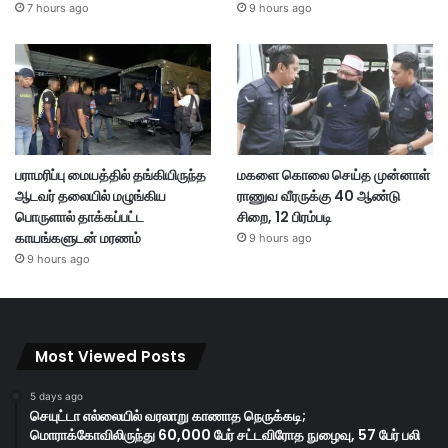
7 hours ago
9 hours ago
பராமரிப்பு மையத்தில் தங்கியிருந்த
மகளை கொலை செய்த முன்னாள்
ஆடவர் தலையில் மழுங்கிய
ராணுவ வீரருக்கு 40 ஆண்டு
பொருளால் தாக்கப்பட்ட
சிறை, 12 பிரம்படி
காயங்களுடன் மரணம்
9 hours ago
9 hours ago
Most Viewed Posts
5 days ago
செயுட்டா எல்லையில் வரலாறு காணாத நெருக்கடி;
மொராக்கோவிலிருந்து 60,000 பேர் சட்டவிரோத நுழைவு, 57 பேர் பலி