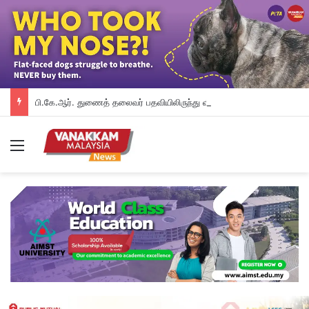
பி.கே.ஆர். துணைத் தலைவர் பதவியிலிருந்து விலக கோரினார் நூருல் இஸ்ஸா; தற்காலிக ஓய்வு வழங்கியுள்ளது கட்சி
Menu