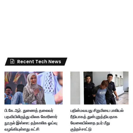
Recent Tech News
பி.கே.ஆர். துணைத் தலைவர்
பதின்மவயது சிறுமியை பாலியல்
பதவியிலிருந்து விலக கோரினார்
ரீதியாகத் துன்புறுத்தியதாக
நூருல் இஸ்ஸா; தற்காலிக ஓய்வு
வேலையில்லாத நபர் மீது
வழங்கியுள்ளது கட்சி
குற்றச்சாட்டு