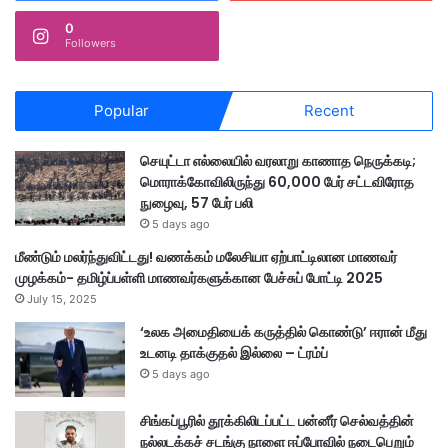
0
Followers
Popular
Recent
செயுட்டா எல்லையில் வரலாறு காணாத நெருக்கடி;
மொராக்கோவிலிருந்து 60,000 பேர் சட்டவிரோத
நுழைவு, 57 பேர் பலி
5 days ago
மீண்டும் மலர்ந்துவிட்டது! வணக்கம் மலேசியா ஏற்பாட்டிலான மாணவர்
முழக்கம்- தமிழ்ப்பள்ளி மாணவர்களுக்கான பேச்சுப் போட்டி 2025
July 15, 2025
‘உலக அமைதியைக் கருத்தில் கொண்டு’ ஈரான் மீது
உடனடி தாக்குதல் இல்லை – ட்ரம்ப்
5 days ago
சிங்கப்பூரில் தூக்கிலிடப்பட்ட பன்னீர் செல்வத்தின்
நல்லடக்கச் சடங்கு நாளை ஈப்போவில் நடைபெறும்