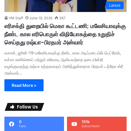
Latest
VM Staff
June 19, 2026
387
எரிசக்தி துறையில் மெகா கூட்டணி; மலேசியாவுக்கு
நீண்ட கால எரிபொருள் விநியோகத்தை உறுதிச்
செய்தது ரஷ்யா-பிரதமர் அன்வார்
கசான், ஜூன்-19-மலேசியாவுக்கு நீண்ட கால அடிப்படையில் பெட்ரோல்,
கச்சா எண்ணெய் மற்றும் எரிவாயு ஆகியவற்றை தடையின்றி
வழங்குவதற்கு ரஷ்யா உத்தரவாதம் அளித்துள்ளதாக பிரதமர் டத்தோ ஸ்ரீ
அன்வார்…
Read More »
Follow Us
0
151k
Fans
Subscribers