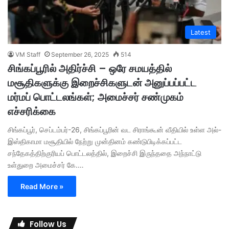
Latest
VM Staff
September 26, 2025
514
சிங்கப்பூரில் அதிர்ச்சி – ஒரே சமயத்தில்
மசூதிகளுக்கு இறைச்சிகளுடன் அனுப்பப்பட்ட
மர்மப் பொட்டலங்கள்; அமைச்சர் சண்முகம்
எச்சரிக்கை
சிங்கப்பூர், செப்டம்பர்-26, சிங்கப்பூரின் வட சிராங்கூன் வீதியில் உள்ள அல்-
இஸ்திகாமா மசூதியில் நேற்று முன்தினம் கண்டுபிடிக்கப்பட்ட
சந்தேகத்திற்குரியப் பொட்டலத்தில், இறைச்சி இருந்ததை அந்நாட்டு
உள்துறை அமைச்சர் கே.…
Read More »
Follow Us