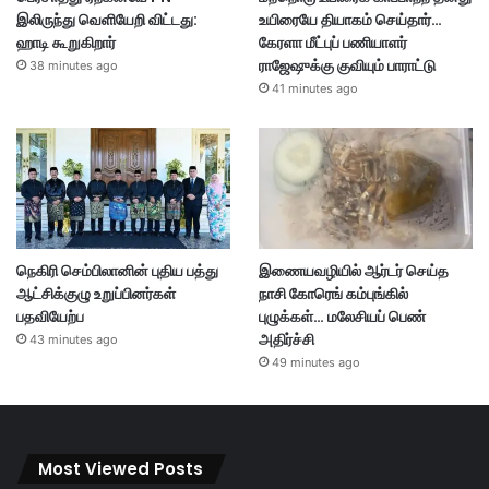
இலிருந்து வெளியேறி விட்டது:
உயிரையே தியாகம் செய்தார்…
ஹாடி கூறுகிறார்
கேரளா மீட்புப் பணியாளர்
ராஜேஷுக்கு குவியும் பாராட்டு
38 minutes ago
41 minutes ago
நெகிரி செம்பிலானின் புதிய பத்து
இணையவழியில் ஆர்டர் செய்த
ஆட்சிக்குழு உறுப்பினர்கள்
நாசி கோரெங் கம்புங்கில்
பதவியேற்ப
புழுக்கள்… மலேசியப் பெண்
அதிர்ச்சி
43 minutes ago
49 minutes ago
Most Viewed Posts