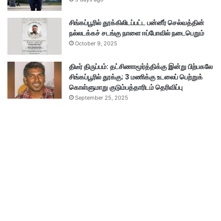
சிங்கப்பூரில் தூக்கிலிடப்பட்ட பன்னீர் செல்வத்தின்
நல்லடக்கச் சடங்கு நாளை ஈப்போவில் நடைபெறும்
October 9, 2025
திடீர் திருப்பம்: தட்சிணாமூர்த்திக்கு இன்று பிற்பகலே
சிங்கப்பூரில் தூக்கு; 3 மணிக்கு உடலைப் பெற்றுக்
கொள்ளுமாறு குடும்பத்தாரிடம் தெரிவிப்பு
September 25, 2025