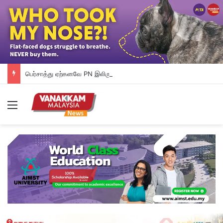
பெர்சாத்து ஏற்கனவே PN இலிருந்து வெளியேறி விட்டது: ஹாடி கூறுகிறார்
Menu