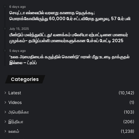
6 days ago
செயுட்டா எல்லையில் வரலாறு காணாத நெருக்கடி;
மொராக்கோவிலிருந்து 60,000 பேர் சட்டவிரோத நுழைவு, 57 பேர் பலி
July 15, 2025
மீண்டும் மலர்ந்துவிட்டது! வணக்கம் மலேசியா ஏற்பாட்டிலான மாணவர்
முழக்கம்- தமிழ்ப்பள்ளி மாணவர்களுக்கான பேச்சுப் போட்டி 2025
5 days ago
‘உலக அமைதியைக் கருத்தில் கொண்டு’ ஈரான் மீது உடனடி தாக்குதல்
இல்லை – ட்ரம்ப்
Categories
Latest
(10,142)
Videos
(1)
அமெரிக்கா
(103)
இந்தியா
(206)
உலகம்
(1,238)