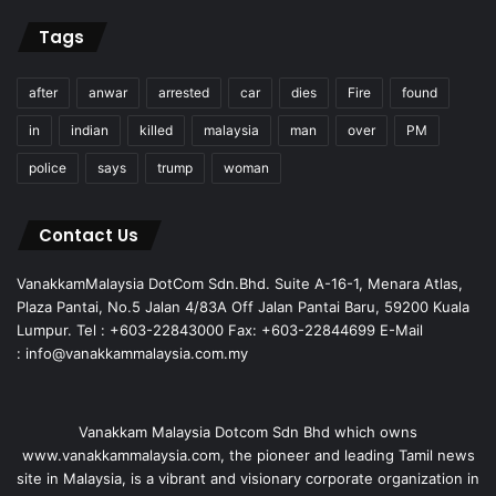
Tags
after
anwar
arrested
car
dies
Fire
found
in
indian
killed
malaysia
man
over
PM
police
says
trump
woman
Contact Us
VanakkamMalaysia DotCom Sdn.Bhd. Suite A-16-1, Menara Atlas,
Plaza Pantai, No.5 Jalan 4/83A Off Jalan Pantai Baru, 59200 Kuala
Lumpur. Tel : +603-22843000 Fax: +603-22844699 E-Mail
: info@vanakkammalaysia.com.my
Vanakkam Malaysia Dotcom Sdn Bhd which owns
www.vanakkammalaysia.com, the pioneer and leading Tamil news
site in Malaysia, is a vibrant and visionary corporate organization in