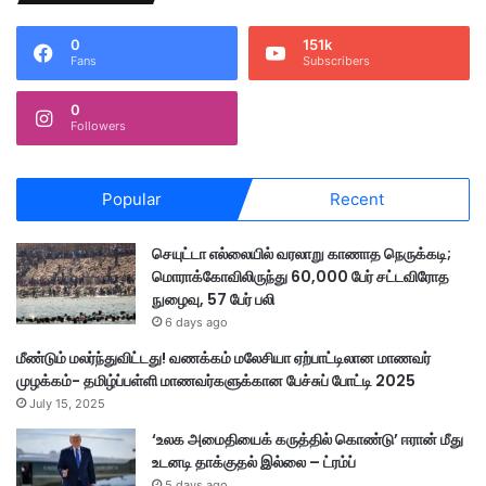
0
151k
Fans
Subscribers
0
Followers
Popular
Recent
செயுட்டா எல்லையில் வரலாறு காணாத நெருக்கடி;
மொராக்கோவிலிருந்து 60,000 பேர் சட்டவிரோத
நுழைவு, 57 பேர் பலி
6 days ago
மீண்டும் மலர்ந்துவிட்டது! வணக்கம் மலேசியா ஏற்பாட்டிலான மாணவர்
முழக்கம்- தமிழ்ப்பள்ளி மாணவர்களுக்கான பேச்சுப் போட்டி 2025
July 15, 2025
‘உலக அமைதியைக் கருத்தில் கொண்டு’ ஈரான் மீது
உடனடி தாக்குதல் இல்லை – ட்ரம்ப்
5 days ago