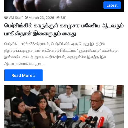
Latest
VM Staff
March 23, 2026
361
மெர்சிங்கில் காருக்குள் கசமுசா; மலேசிய ஆடவரும்
பாகிஸ்தான் இளைஞரும் கைது
மெர்சிங், மார்ச்-23-ஜோகூர், மெர்சிங்கில் ஒரு பொது இடத்தில்
நிறுத்தப்பட்டிருந்த கார் சந்தேகத்திற்கிடமாக ‘குலுங்கியதை’ கவனித்த
இஸ்லாமிய சமயத் துறை அதிகாரிகள், அதனுள்ளே இருந்த இரு
ஆடவர்களைக் கைதுச்…
Read More »