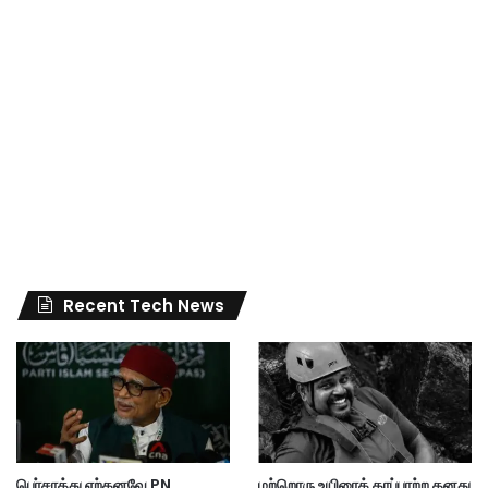
Recent Tech News
பெர்சாத்து ஏற்கனவே PN
மற்றொரு உயிரைக் காப்பாற்ற தனது