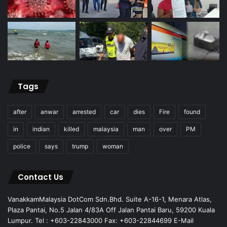
Tags
after
anwar
arrested
car
dies
Fire
found
in
indian
killed
malaysia
man
over
PM
police
says
trump
woman
Contact Us
VanakkamMalaysia DotCom Sdn.Bhd. Suite A-16-1, Menara Atlas,
Plaza Pantai, No.5 Jalan 4/83A Off Jalan Pantai Baru, 59200 Kuala
Lumpur. Tel : +603-22843000 Fax: +603-22844699 E-Mail