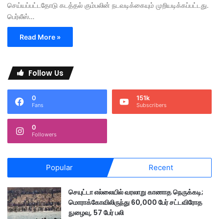
செய்யப்பட்டதோடு கடத்தல் கும்பலின் நடவடிக்கையும் முறியடிக்கப்பட்டது.
பெர்லீஸ்…
Read More »
Follow Us
0
151k
Fans
Subscribers
0
Followers
Popular
Recent
செயுட்டா எல்லையில் வரலாறு காணாத நெருக்கடி;
மொராக்கோவிலிருந்து 60,000 பேர் சட்டவிரோத
நுழைவு, 57 பேர் பலி