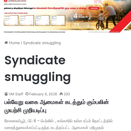
Home
/
Syndicate smuggling
Syndicate
smuggling
VM Staff
February 6, 2026
293
பல்வேறு வகை ஆமைகள் கடத்தும் கும்பலின்
முயற்சி முறியடிப்பு
கோலாலம்பூர், பிப் 6 – பெர்லீஸ் , கங்காரில் உள்ள ரப்பர் தோட்டத்தில்
மறைத்துவைக்கப்பட்டிருந்த கடத்தப்பட்ட ஆமைகள் பறிமுதல்