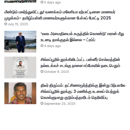
5 days ago
மீண்டும் மலர்ந்துவிட்டது! வணக்கம் மலேசியா ஏற்பாட்டிலான மாணவர்
முழக்கம்- தமிழ்ப்பள்ளி மாணவர்களுக்கான பேச்சுப் போட்டி 2025
July 15, 2025
‘உலக அமைதியைக் கருத்தில் கொண்டு’ ஈரான் மீது
உடனடி தாக்குதல் இல்லை – ட்ரம்ப்
4 days ago
சிங்கப்பூரில் தூக்கிலிடப்பட்ட பன்னீர் செல்வத்தின்
நல்லடக்கச் சடங்கு நாளை ஈப்போவில் நடைபெறும்
October 9, 2025
திடீர் திருப்பம்: தட்சிணாமூர்த்திக்கு இன்று பிற்பகலே
சிங்கப்பூரில் தூக்கு; 3 மணிக்கு உடலைப் பெற்றுக்
கொள்ளுமாறு குடும்பத்தாரிடம் தெரிவிப்பு
September 25, 2025