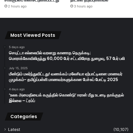
சாக்குப்பை கண்டெடுக்கப்பட்டது
நாட்கள் தடுப்புக்காவல்
2 hours ago
3 hours ago
Most Viewed Posts
5 days ago
செயுட்டா எல்லையில் வரலாறு காணாத நெருக்கடி;
மொராக்கோவிலிருந்து 60,000 பேர் சட்டவிரோத நுழைவு, 57 பேர் பலி
July 15, 2025
மீண்டும் மலர்ந்துவிட்டது! வணக்கம் மலேசியா ஏற்பாட்டிலான மாணவர்
முழக்கம்- தமிழ்ப்பள்ளி மாணவர்களுக்கான பேச்சுப் போட்டி 2025
4 days ago
‘உலக அமைதியைக் கருத்தில் கொண்டு’ ஈரான் மீது உடனடி தாக்குதல்
இல்லை – ட்ரம்ப்
Categories
Latest
(10,107)