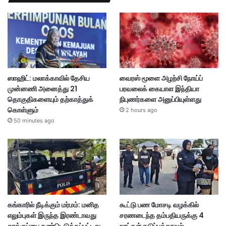
ஸாஹிட்: மலாக்காவில் தேசிய
வைரஸ் மூளை அழற்சி நோய்ப்
முன்னணி அனைத்து 21
பரவலைக் கையாள இந்தியா
தொகுதிகளையும் தற்காத்துக்
நிபுணர்களை அனுப்பியுள்ளது
கொள்ளும்
2 hours ago
50 minutes ago
கங்காரில் நீடிக்கும் மர்மம்: மனித
கூட்டு பண மோசடி வழக்கில்
எலும்புகள் இருந்த இரண்டாவது
சரணடைந்த தம்பதியருக்கு 4