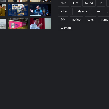
dies
Fire
found
in
killed
malaysia
man
o
PM
police
says
trump
woman