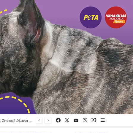
Facebook
X
YouTube
Instagram
Random Article
Sidebar
விப்பு