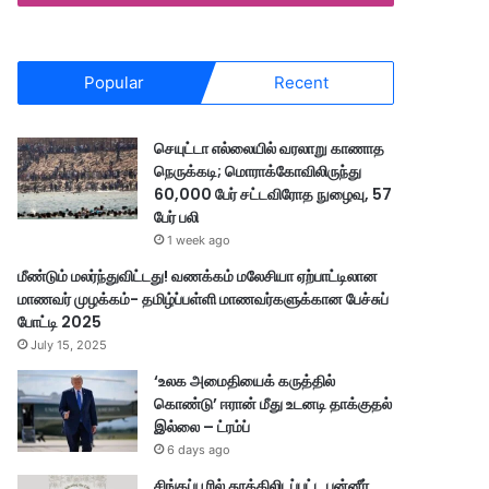
Popular
Recent
செயுட்டா எல்லையில் வரலாறு காணாத
நெருக்கடி; மொராக்கோவிலிருந்து
60,000 பேர் சட்டவிரோத நுழைவு, 57
பேர் பலி
1 week ago
மீண்டும் மலர்ந்துவிட்டது! வணக்கம் மலேசியா ஏற்பாட்டிலான
மாணவர் முழக்கம்- தமிழ்ப்பள்ளி மாணவர்களுக்கான பேச்சுப்
போட்டி 2025
July 15, 2025
‘உலக அமைதியைக் கருத்தில்
கொண்டு’ ஈரான் மீது உடனடி தாக்குதல்
இல்லை – ட்ரம்ப்
6 days ago
சிங்கப்பூரில் தூக்கிலிடப்பட்ட பன்னீர்