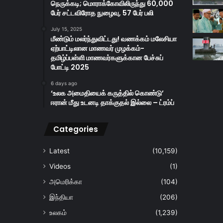
நெருக்கடி; மொராக்கோவிலிருந்து 60,000
பேர் சட்டவிரோத நுழைவு, 57 பேர் பலி
July 15, 2025
மீண்டும் மலர்ந்துவிட்டது! வணக்கம் மலேசியா
ஏற்பாட்டிலான மாணவர் முழக்கம்-
தமிழ்ப்பள்ளி மாணவர்களுக்கான பேச்சுப்
போட்டி 2025
6 days ago
‘உலக அமைதியைக் கருத்தில் கொண்டு’
ஈரான் மீது உடனடி தாக்குதல் இல்லை – ட்ரம்ப்
Categories
Latest
(10,159)
Videos
(1)
அமெரிக்கா
(104)
இந்தியா
(206)
உலகம்
(1,239)