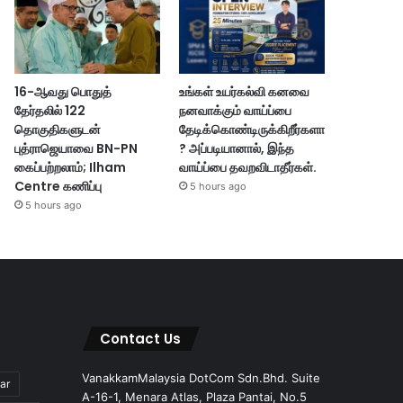
16-ஆவது பொதுத்
உங்கள் உயர்கல்வி கனவை
தேர்தலில் 122
நனவாக்கும் வாய்ப்பை
தொகுதிகளுடன்
தேடிக்கொண்டிருக்கிறீர்களா
புத்ராஜெயாவை BN-PN
? அப்படியானால், இந்த
கைப்பற்றலாம்; Ilham
வாய்ப்பை தவறவிடாதீர்கள்.
Centre கணிப்பு
5 hours ago
5 hours ago
Contact Us
VanakkamMalaysia DotCom Sdn.Bhd. Suite
ar
A-16-1, Menara Atlas, Plaza Pantai, No.5