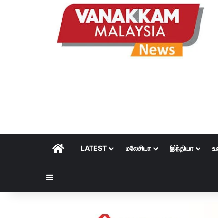
HOME
LATEST
மலேசியா
இந்தியா
உ
Sidebar