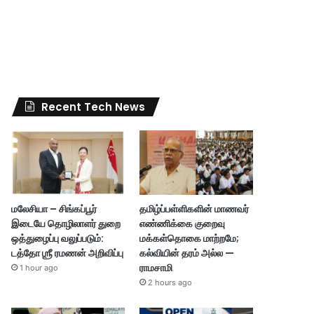
Recent Tech News
மலேசியா – சிங்கப்பூர்
தமிழ்ப்பள்ளிகளின் மாணவர்
இடையே தொழிலாளர் துறை
எண்ணிக்கை குறைவு
ஒத்துழைப்பு வலுப்படும்:
மக்கள்தொகை மாற்றமே;
டத்தோ ஶ்ரீ ரமணன் அறிவிப்பு
கல்வியின் தரம் அல்ல —
ராமசாமி
1 hour ago
2 hours ago