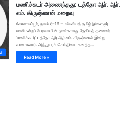
மணிச்சுடர் அணைந்தது; டத்தோ ஆர். ஆர்.
எம். கிருஷ்ணன் மறைவு
கோலாலம்பூர், நவம்பர்-16 – மலேசியத் தமிழ் இளைஞர்
மணிமன்றப் பேரவையின் நான்காவது தேசியத் தலைவர்
‘மணிச்சுடர்’ டத்தோ ஆர்.ஆர்.எம். கிருஷ்ணன் இன்று
காலமானார். அத்துயரச் செய்தியை கனத்த…
st
Read More »