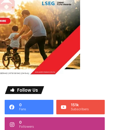
Follow Us
0
151k
Fans
Subscribers
0
Followers