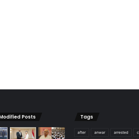
 Modified Posts
Tags
after
anwar
arrested
c