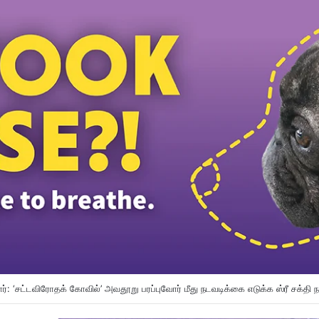
ங்கப்பூர் இடையே தொழிலாளர் துறை ஒத்துழைப்பு வலுப்படும்: டத்தோ ஶ்ரீ ரமணன் அறி