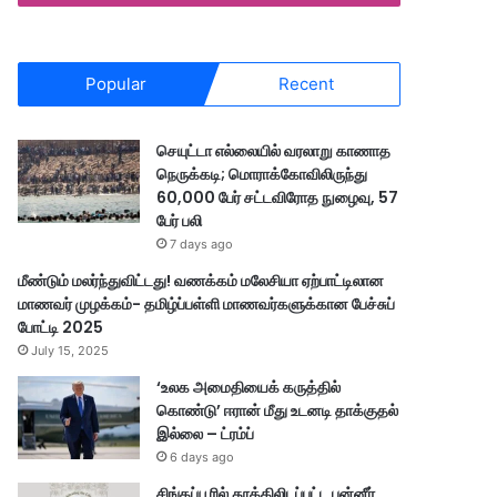
Popular
Recent
செயுட்டா எல்லையில் வரலாறு காணாத
நெருக்கடி; மொராக்கோவிலிருந்து
60,000 பேர் சட்டவிரோத நுழைவு, 57
பேர் பலி
7 days ago
மீண்டும் மலர்ந்துவிட்டது! வணக்கம் மலேசியா ஏற்பாட்டிலான
மாணவர் முழக்கம்- தமிழ்ப்பள்ளி மாணவர்களுக்கான பேச்சுப்
போட்டி 2025
July 15, 2025
‘உலக அமைதியைக் கருத்தில்
கொண்டு’ ஈரான் மீது உடனடி தாக்குதல்
இல்லை – ட்ரம்ப்
6 days ago
சிங்கப்பூரில் தூக்கிலிடப்பட்ட பன்னீர்