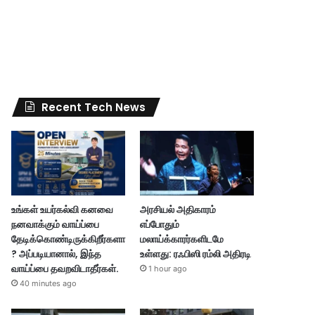
Recent Tech News
உங்கள் உயர்கல்வி கனவை
அரசியல் அதிகாரம்
நனவாக்கும் வாய்ப்பை
எப்போதும்
தேடிக்கொண்டிருக்கிறீர்களா
மலாய்க்காரர்களிடமே
? அப்படியானால், இந்த
உள்ளது: ரஃபிஸி ரம்லி அதிரடி
வாய்ப்பை தவறவிடாதீர்கள்.
1 hour ago
40 minutes ago