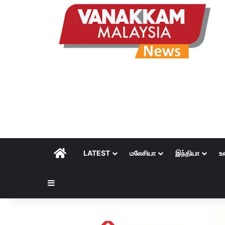
HOME
LATEST
மலேசியா
இந்தியா
உ
Sidebar