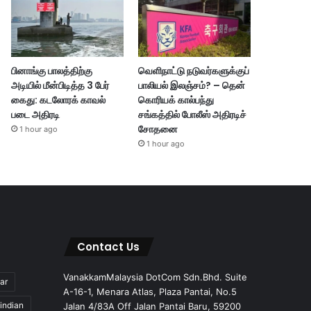
பினாங்கு பாலத்திற்கு
வெளிநாட்டு நடுவர்களுக்குப்
அடியில் மீன்பிடித்த 3 பேர்
பாலியல் இலஞ்சம்? – தென்
கைது: கடலோரக் காவல்
கொரியக் கால்பந்து
படை அதிரடி
சங்கத்தில் போலீஸ் அதிரடிச்
சோதனை
1 hour ago
1 hour ago
Contact Us
VanakkamMalaysia DotCom Sdn.Bhd. Suite
ar
A-16-1, Menara Atlas, Plaza Pantai, No.5
indian
Jalan 4/83A Off Jalan Pantai Baru, 59200