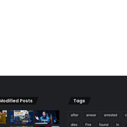
 Modified Posts
Tags
after
anwar
arrested
c
dies
Fire
found
in