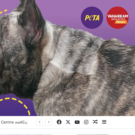
Facebook
X
YouTube
Instagram
Random Article
Sidebar
உங்கள் உயர்கல்வி கனவை நனவாக்கும் வாய்ப்பை தேடிக்கொண்டிருக்கிறீர்களா? அப்படியானால், இந்த வாய்ப்பை தவறவிடாதீர்கள்.