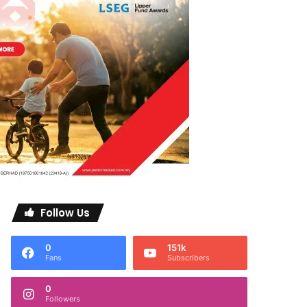
Follow Us
0
151k
Fans
Subscribers
0
Followers