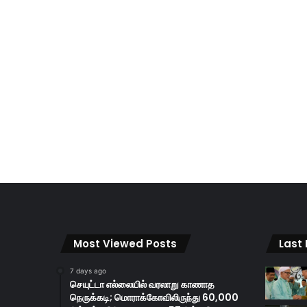
Most Viewed Posts
Last
7 days ago
செயுட்டா எல்லையில் வரலாறு காணாத
நெருக்கடி; மொராக்கோவிலிருந்து 60,000