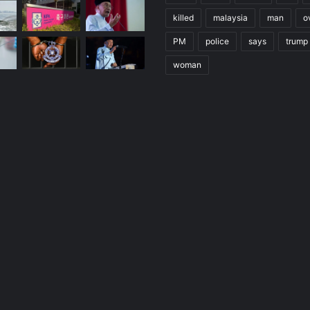
killed
malaysia
man
o
PM
police
says
trump
woman