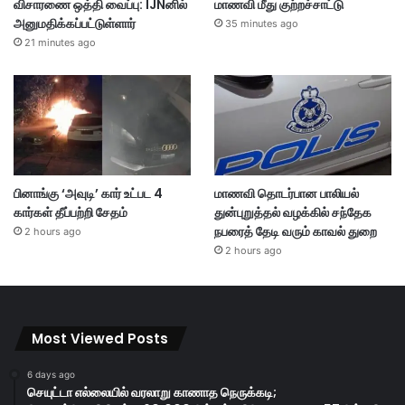
விசாரணை ஒத்தி வைப்பு: IJNனில்
மாணவி மீது குற்றச்சாட்டு
அனுமதிக்கப்பட்டுள்ளார்
35 minutes ago
21 minutes ago
பினாங்கு ‘அவுடி’ கார் உட்பட 4
மாணவி தொடர்பான பாலியல்
கார்கள் தீப்பற்றி சேதம்
துன்புறுத்தல் வழக்கில் சந்தேக
நபரைத் தேடி வரும் காவல் துறை
2 hours ago
2 hours ago
Most Viewed Posts
6 days ago
செயுட்டா எல்லையில் வரலாறு காணாத நெருக்கடி;