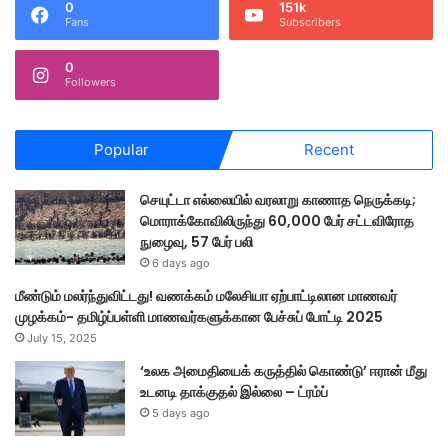
0
151k
Fans
Subscribers
0
Followers
Popular
Recent
செயுட்டா எல்லையில் வரலாறு காணாத நெருக்கடி;
மொராக்கோவிலிருந்து 60,000 பேர் சட்டவிரோத
நுழைவு, 57 பேர் பலி
6 days ago
மீண்டும் மலர்ந்துவிட்டது! வணக்கம் மலேசியா ஏற்பாட்டிலான மாணவர்
முழக்கம்- தமிழ்ப்பள்ளி மாணவர்களுக்கான பேச்சுப் போட்டி 2025
July 15, 2025
‘உலக அமைதியைக் கருத்தில் கொண்டு’ ஈரான் மீது
உடனடி தாக்குதல் இல்லை – ட்ரம்ப்
5 days ago