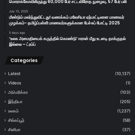
மொராக்கோவிலிருந்து 60,000 பேர் சட்டவிரோத நுழைவு, 57 பேர் பலி
July 15, 2025
மீண்டும் மலர்ந்துவிட்டது! வணக்கம் மலேசியா ஏற்பாட்டிலான மாணவர்
முழக்கம்- தமிழ்ப்பள்ளி மாணவர்களுக்கான பேச்சுப் போட்டி 2025
5 days ago
‘உலக அமைதியைக் கருத்தில் கொண்டு’ ஈரான் மீது உடனடி தாக்குதல்
இல்லை – ட்ரம்ப்
Categories
Latest
(10,137)
Videos
(1)
அமெரிக்கா
(103)
இந்தியா
(205)
உலகம்
(1,237)
சிங்கப்பூர்
(58)
சினிமா
(37)