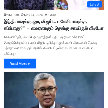
Latest
VM Staff
May 14, 2026
1,349
இந்தியாவுக்கு ஒரு விஜய்… மலேசியாவுக்கு
எப்போது?” – வைரலாகும் தெங்கு சாஃப்ருல் வீடியோ
கோலாலம்பூர், மே-14-தமிழகத்தின் புதிய முதலமைச்சராகப்
பொறுப்பேற்றுள்ள நடிகர் விஜய் குறித்து, முன்னாள் அமைச்சர் தெங்கு
டத்தோ ஸ்ரீ சாஃப்ருல் அசிஸ் வெளியிட்டுள்ள சமூக ஊடக வீடியோ
தற்போது…
Read More »