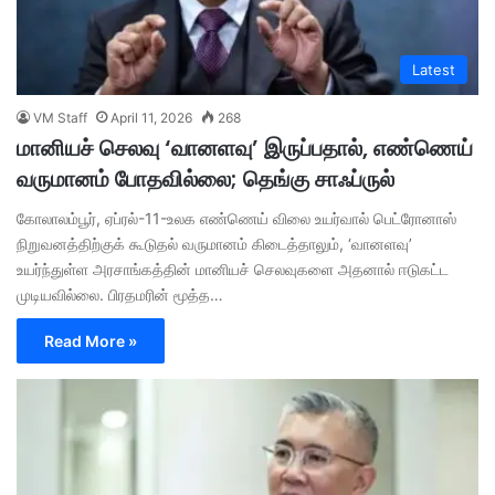
Latest
VM Staff
April 11, 2026
268
மானியச் செலவு ‘வானளவு’ இருப்பதால், எண்ணெய்
வருமானம் போதவில்லை; தெங்கு சாஃப்ருல்
கோலாலம்பூர், ஏப்ரல்-11-உலக எண்ணெய் விலை உயர்வால் பெட்ரோனாஸ்
நிறுவனத்திற்குக் கூடுதல் வருமானம் கிடைத்தாலும், ‘வானளவு’
உயர்ந்துள்ள அரசாங்கத்தின் மானியச் செலவுகளை அதனால் ஈடுகட்ட
முடியவில்லை. பிரதமரின் மூத்த…
Read More »