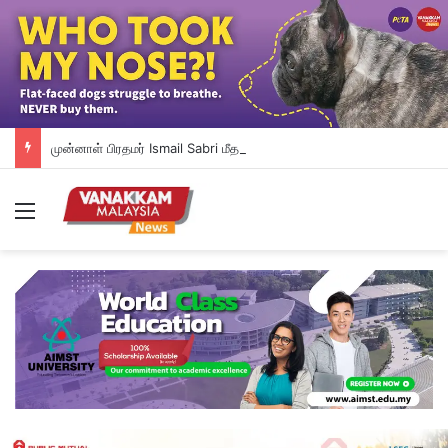
முன்னாள் பிரதமர் Ismail Sabri மீதான ஊழல் குற்றச்சாட்டு விசாரணை ஒத்தி வைப்பு: IJNனில் அனுமதிக்கப்பட்டுள்ளார்
Menu