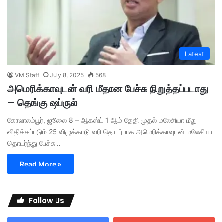
Latest
VM Staff
July 8, 2025
568
அமெரிக்காவுடன் வரி மீதான பேச்சு நிறுத்தப்படாது
– தெங்கு ஷப்ருல்
கோலாலம்பூர், ஜூலை 8 – ஆகஸ்ட் 1 ஆம் தேதி முதல் மலேசியா மீது
விதிக்கப்படும் 25 விழுக்காடு வரி தொடர்பாக அமெரிக்காவுடன் மலேசியா
தொடர்ந்து பேச்சு…
Read More »
Follow Us