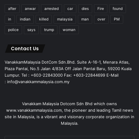
after
anwar
arrested
car
dies
Fire
found
in
indian
killed
malaysia
man
over
PM
police
says
trump
woman
Contact Us
VanakkamMalaysia DotCom Sdn.Bhd. Suite A-16-1, Menara Atlas,
Plaza Pantai, No.5 Jalan 4/83A Off Jalan Pantai Baru, 59200 Kuala
Lumpur. Tel : +603-22843000 Fax: +603-22844699 E-Mail
: info@vanakkammalaysia.com.my
Vanakkam Malaysia Dotcom Sdn Bhd which owns
www.vanakkammalaysia.com, the pioneer and leading Tamil news
site in Malaysia, is a vibrant and visionary corporate organization in
Malaysia.