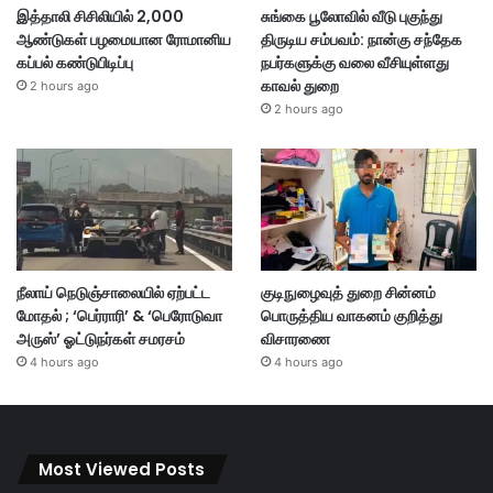
இத்தாலி சிசிலியில் 2,000
சுங்கை பூலோவில் வீடு புகுந்து
ஆண்டுகள் பழமையான ரோமானிய
திருடிய சம்பவம்: நான்கு சந்தேக
கப்பல் கண்டுபிடிப்பு
நபர்களுக்கு வலை வீசியுள்ளது
காவல் துறை
2 hours ago
2 hours ago
நீலாய் நெடுஞ்சாலையில் ஏற்பட்ட
குடிநுழைவுத் துறை சின்னம்
மோதல் ; ‘பெர்ராரி’ & ‘பெரோடுவா
பொருத்திய வாகனம் குறித்து
அருஸ்’ ஓட்டுநர்கள் சமரசம்
விசாரணை
4 hours ago
4 hours ago
Most Viewed Posts