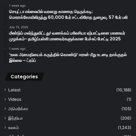
1 week ago
செயுட்டா எல்லையில் வரலாறு காணாத நெருக்கடி;
மொராக்கோவிலிருந்து 60,000 பேர் சட்டவிரோத நுழைவு, 57 பேர் பலி
July 15, 2025
மீண்டும் மலர்ந்துவிட்டது! வணக்கம் மலேசியா ஏற்பாட்டிலான மாணவர்
முழக்கம்- தமிழ்ப்பள்ளி மாணவர்களுக்கான பேச்சுப் போட்டி 2025
1 week ago
‘உலக அமைதியைக் கருத்தில் கொண்டு’ ஈரான் மீது உடனடி தாக்குதல்
இல்லை – ட்ரம்ப்
Categories
Latest
(10,188)
Videos
(1)
அமெரிக்கா
(105)
இந்தியா
(206)
உலகம்
(1,243)