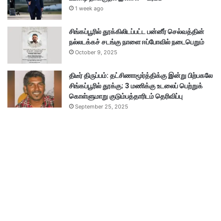
1 week ago
சிங்கப்பூரில் தூக்கிலிடப்பட்ட பன்னீர் செல்வத்தின்
நல்லடக்கச் சடங்கு நாளை ஈப்போவில் நடைபெறும்
October 9, 2025
திடீர் திருப்பம்: தட்சிணாமூர்த்திக்கு இன்று பிற்பகலே
சிங்கப்பூரில் தூக்கு; 3 மணிக்கு உடலைப் பெற்றுக்
கொள்ளுமாறு குடும்பத்தாரிடம் தெரிவிப்பு
September 25, 2025