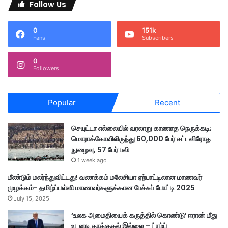
Follow Us
0
151k
Fans
Subscribers
0
Followers
Popular
Recent
செயுட்டா எல்லையில் வரலாறு காணாத நெருக்கடி;
மொராக்கோவிலிருந்து 60,000 பேர் சட்டவிரோத
நுழைவு, 57 பேர் பலி
1 week ago
மீண்டும் மலர்ந்துவிட்டது! வணக்கம் மலேசியா ஏற்பாட்டிலான மாணவர்
முழக்கம்- தமிழ்ப்பள்ளி மாணவர்களுக்கான பேச்சுப் போட்டி 2025
July 15, 2025
‘உலக அமைதியைக் கருத்தில் கொண்டு’ ஈரான் மீது
உடனடி தாக்குதல் இல்லை – ட்ரம்ப்