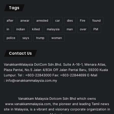
Tags
after
anwar
arrested
car
dies
Fire
found
in
indian
killed
malaysia
man
over
PM
police
says
trump
woman
Contact Us
VanakkamMalaysia DotCom Sdn.Bhd. Suite A-16-1, Menara Atlas,
Plaza Pantai, No.5 Jalan 4/83A Off Jalan Pantai Baru, 59200 Kuala
Lumpur. Tel : +603-22843000 Fax: +603-22844699 E-Mail
: info@vanakkammalaysia.com.my
Vanakkam Malaysia Dotcom Sdn Bhd which owns
www.vanakkammalaysia.com, the pioneer and leading Tamil news
site in Malaysia, is a vibrant and visionary corporate organization in