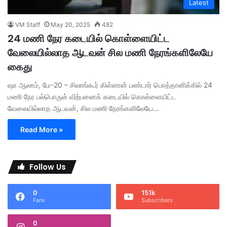
Latest
VM Staff
May 20, 2025
482
24 மணி நேர கடையில் கொள்ளையிட்ட
வேலையில்லாத ஆடவன் சில மணி நேரங்களிலேயே
கைது
ஷா ஆலாம், மே-20 – சிலாங்கூர் கிள்ளான் பண்டார் பொத்தானிக்கில் 24
மணி நேர பல்பொருள் விற்பனைக் கடையில் கொள்ளையிட்ட
வேலையில்லாத ஆடவன், சில மணி நேரங்களிலேயே…
Read More »
Follow Us
0
151k
Fans
Subscribers
0