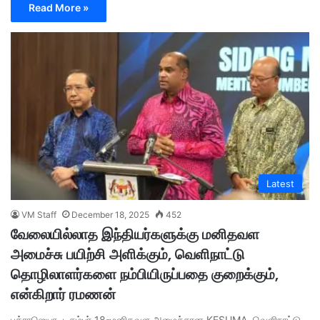
Read More »
Latest
VM Staff
December 18, 2025
452
வேலையில்லாத இந்தியர்களுக்கு மனிதவள
அமைச்சு பயிற்சி அளிக்கும், வெளிநாட்டு
தொழிலாளர்களை நம்பியிருப்பதை குறைக்கும்,
என்கிறார் ரமணன்
புத்ராஜெயா, டிசம்பர் 18-மனிதவள அமைச்சான KESUMA, வெளிநாட்டு