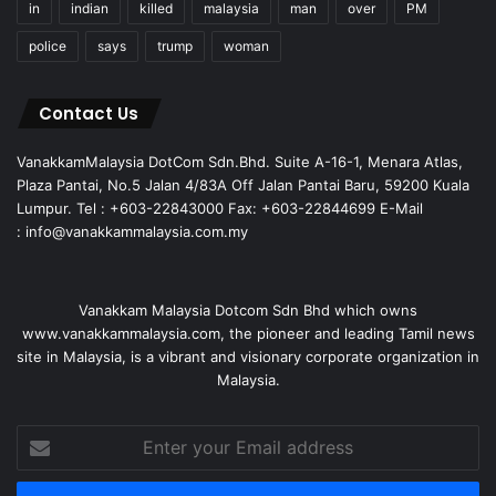
in
indian
killed
malaysia
man
over
PM
police
says
trump
woman
Contact Us
VanakkamMalaysia DotCom Sdn.Bhd. Suite A-16-1, Menara Atlas,
Plaza Pantai, No.5 Jalan 4/83A Off Jalan Pantai Baru, 59200 Kuala
Lumpur. Tel : +603-22843000 Fax: +603-22844699 E-Mail
: info@vanakkammalaysia.com.my
Vanakkam Malaysia Dotcom Sdn Bhd which owns
www.vanakkammalaysia.com, the pioneer and leading Tamil news
site in Malaysia, is a vibrant and visionary corporate organization in
Malaysia.
Enter
your
Email