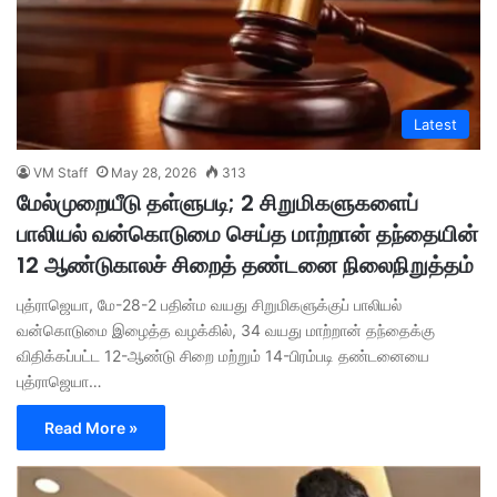
Latest
VM Staff
May 28, 2026
313
மேல்முறையீடு தள்ளுபடி; 2 சிறுமிகளுகளைப்
பாலியல் வன்கொடுமை செய்த மாற்றான் தந்தையின்
12 ஆண்டுகாலச் சிறைத் தண்டனை நிலைநிறுத்தம்
புத்ராஜெயா, மே-28-2 பதின்ம வயது சிறுமிகளுக்குப் பாலியல்
வன்கொடுமை இழைத்த வழக்கில், 34 வயது மாற்றான் தந்தைக்கு
விதிக்கப்பட்ட 12-ஆண்டு சிறை மற்றும் 14-பிரம்படி தண்டனையை
புத்ராஜெயா…
Read More »