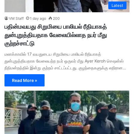
Latest
VM Staff
1 day ago
200
பதின்மவயது சிறுமியை பாலியல் ரீதியாகத்
துன்புறுத்தியதாக வேலையில்லாத நபர் மீது
குற்றச்சாட்டு
மலாக்காவில் 17 வயதுடைய சிறுமியை பாலியல் ரீதியாகத்
துன்புறுத்தியதாக வேலையற்ற நபர் ஒருவர் மீது Ayer Keroh செஷன்ஸ்
நீதிமன்றத்தில் இன்று குற்றம் சாட்டப்பட்டது. குழந்தைகளுக்கு எதிரான…
Read More »