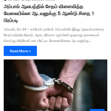
அம்பாங் ஆலயத்தில் சேதம் விளைவித்த
வேலையில்லா ஆடவனுக்கு 5 ஆண்டு சிறை, 1
பிரம்படி
அம்பாங், மே-24 – கம்போங் தாசேக் அம்பாங்கில் இந்து ஆலயமொன்றை
சேதப்படுத்தியதோடு, ஆலய நிர்வாக உறுப்பினர் ஒருவரது தலையைக்
கொய்து விடுவேன் என மிரட்டிய வேலையில்லாத ஆடவனுக்கு…
Read More »