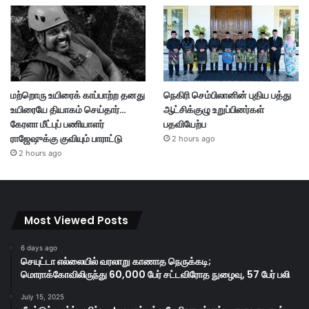
மற்றொரு உயிரைக் காப்பாற்ற தனது
நெகிரி செம்பிலானின் புதிய பத்து
உயிரையே தியாகம் செய்தார்…
ஆட்சிக்குழு உறுப்பினர்கள்
கேரளா மீட்புப் பணியாளர்
பதவியேற்ப
ராஜேஷுக்கு குவியும் பாராட்டு
2 hours ago
2 hours ago
Most Viewed Posts
6 days ago
செயுட்டா எல்லையில் வரலாறு காணாத நெருக்கடி;
மொராக்கோவிலிருந்து 60,000 பேர் சட்டவிரோத நுழைவு, 57 பேர் பலி
July 15, 2025