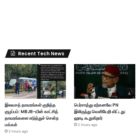
Recent Tech News
இலவசத் தாவரங்கள் குறித்த
பெர்சாத்து ஏற்கனவே PN
குழப்பம்: MBJB-யின் காட்சித்
இலிருந்து வெளியேறி விட்டது:
தாவரங்களை எடுத்துச் சென்ற
ஹாடி கூறுகிறார்
மக்கள்
2 hours ago
2 hours ago