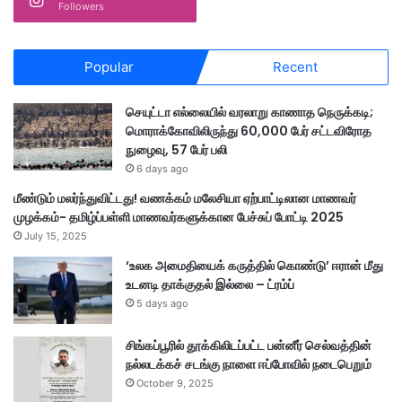
Followers
Popular
Recent
செயுட்டா எல்லையில் வரலாறு காணாத நெருக்கடி;
மொராக்கோவிலிருந்து 60,000 பேர் சட்டவிரோத
நுழைவு, 57 பேர் பலி
6 days ago
மீண்டும் மலர்ந்துவிட்டது! வணக்கம் மலேசியா ஏற்பாட்டிலான மாணவர்
முழக்கம்- தமிழ்ப்பள்ளி மாணவர்களுக்கான பேச்சுப் போட்டி 2025
July 15, 2025
‘உலக அமைதியைக் கருத்தில் கொண்டு’ ஈரான் மீது
உடனடி தாக்குதல் இல்லை – ட்ரம்ப்
5 days ago
சிங்கப்பூரில் தூக்கிலிடப்பட்ட பன்னீர் செல்வத்தின்
நல்லடக்கச் சடங்கு நாளை ஈப்போவில் நடைபெறும்
October 9, 2025