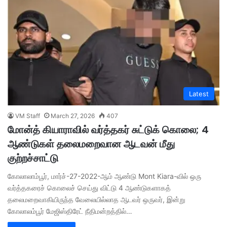
Latest
VM Staff
March 27, 2026
407
மோன்த் கியாராவில் வர்த்தகர் சுட்டுக் கொலை; 4
ஆண்டுகள் தலைமறைவான ஆடவன் மீது
குற்றச்சாட்டு
கோலாலாம்பூர், மார்ச்-27-2022-ஆம் ஆண்டு Mont Kiara-வில் ஒரு
வர்த்தகரைச் கொலைச் செய்து விட்டு 4 ஆண்டுகளாகத்
தலைமறைவாகியிருந்த வேலையில்லாத ஆடவர் ஒருவர், இன்று
கோலாலம்பூர் மேஜிஸ்திரேட் நீதிமன்றத்தில்…