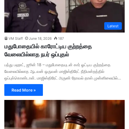
Latest
VM Staff
June 18, 2026
187
மதுபோதையில் காரோட்டிய குற்றத்தை
வேலையில்லாத நபர் ஒப்புதல்
பத்து பஹாட், ஜூன் 18 – மதுபோதையுடன் கார் ஓட்டிய குற்றத்தை
வேலையில்லாத ஆடவன் ஒருவன் மாஜிஸ்திரேட் நீதிமன்றத்தில்
ஒப்புக்கொண்டான். மாஜிஸ்திரேட் அருண் நோவல் தாஸ் முன்னிலையில்…
Read More »