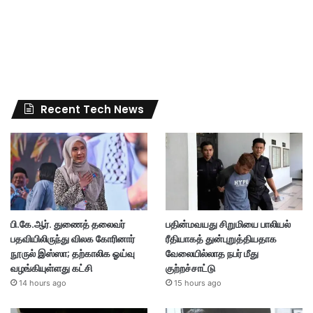
Recent Tech News
பி.கே.ஆர். துணைத் தலைவர்
பதின்மவயது சிறுமியை பாலியல்
பதவியிலிருந்து விலக கோரினார்
ரீதியாகத் துன்புறுத்தியதாக
நூருல் இஸ்ஸா; தற்காலிக ஓய்வு
வேலையில்லாத நபர் மீது
வழங்கியுள்ளது கட்சி
குற்றச்சாட்டு
14 hours ago
15 hours ago