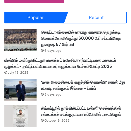
Popular
Recent
செயுட்டா எல்லையில் வரலாறு காணாத நெருக்கடி;
மொராக்கோவிலிருந்து 60,000 பேர் சட்டவிரோத
நுழைவு, 57 பேர் பலி
6 days ago
மீண்டும் மலர்ந்துவிட்டது! வணக்கம் மலேசியா ஏற்பாட்டிலான மாணவர்
முழக்கம்- தமிழ்ப்பள்ளி மாணவர்களுக்கான பேச்சுப் போட்டி 2025
July 15, 2025
‘உலக அமைதியைக் கருத்தில் கொண்டு’ ஈரான் மீது
உடனடி தாக்குதல் இல்லை – ட்ரம்ப்
5 days ago
சிங்கப்பூரில் தூக்கிலிடப்பட்ட பன்னீர் செல்வத்தின்
நல்லடக்கச் சடங்கு நாளை ஈப்போவில் நடைபெறும்
October 9, 2025