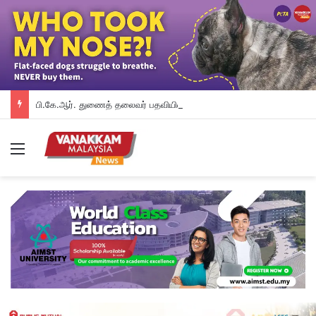
பி.கே.ஆர். துணைத் தலைவர் பதவியிலிருந்து விலக கோரினார் நூருல் இஸ்ஸா; தற்காலிக ஓய்வு வழங்கியுள்ளது கட்சி
Menu