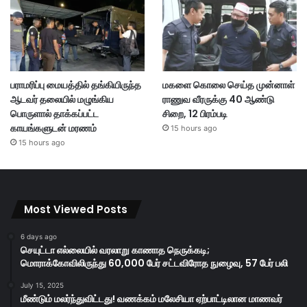
பராமரிப்பு மையத்தில் தங்கியிருந்த
மகளை கொலை செய்த முன்னாள்
ஆடவர் தலையில் மழுங்கிய
ராணுவ வீரருக்கு 40 ஆண்டு
பொருளால் தாக்கப்பட்ட
சிறை, 12 பிரம்படி
காயங்களுடன் மரணம்
15 hours ago
15 hours ago
Most Viewed Posts
6 days ago
செயுட்டா எல்லையில் வரலாறு காணாத நெருக்கடி;
மொராக்கோவிலிருந்து 60,000 பேர் சட்டவிரோத நுழைவு, 57 பேர் பலி
July 15, 2025
மீண்டும் மலர்ந்துவிட்டது! வணக்கம் மலேசியா ஏற்பாட்டிலான மாணவர்