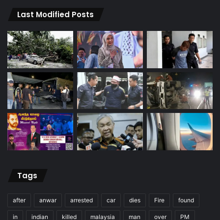
Last Modified Posts
Tags
after
anwar
arrested
car
dies
Fire
found
in
indian
killed
malaysia
man
over
PM