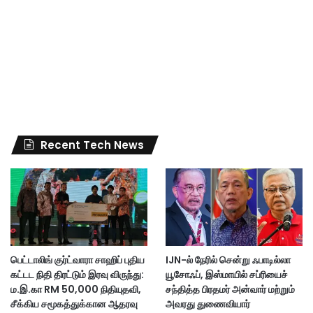
Recent Tech News
பெட்டாலிங் குர்ட்வாரா சாஹிப் புதிய
IJN-ல் நேரில் சென்று ஃபாடில்லா
கட்டட நிதி திரட்டும் இரவு விருந்து:
யூசோஃப், இஸ்மாயில் சப்ரியைச்
ம.இ.கா RM 50,000 நிதியுதவி,
சந்தித்த பிரதமர் அன்வார் மற்றும்
சீக்கிய சமூகத்துக்கான ஆதரவு
அவரது துணைவியார்