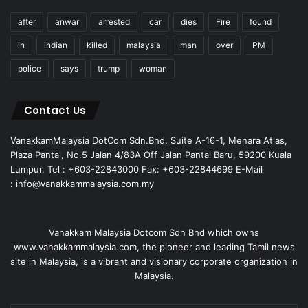
after
anwar
arrested
car
dies
Fire
found
in
indian
killed
malaysia
man
over
PM
police
says
trump
woman
Contact Us
VanakkamMalaysia DotCom Sdn.Bhd. Suite A-16-1, Menara Atlas,
Plaza Pantai, No.5 Jalan 4/83A Off Jalan Pantai Baru, 59200 Kuala
Lumpur. Tel : +603-22843000 Fax: +603-22844699 E-Mail
: info@vanakkammalaysia.com.my
Vanakkam Malaysia Dotcom Sdn Bhd which owns
www.vanakkammalaysia.com, the pioneer and leading Tamil news
site in Malaysia, is a vibrant and visionary corporate organization in
Malaysia.