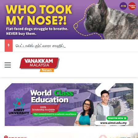
பெட்டாலிங் குர்ட்வாரா சாஹிப் புதிய கட்டட நிதி திரட்டும் இரவு விருந்து: ம.இ.கா RM 50,000 நிதியுதவி, சீக்கிய சமூகத்துக்கான ஆதரவு தொடரும் – விக்னேஸ்வரன் உறுதி
Menu