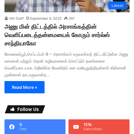
Latest
VM Staff
September 9, 2025
361
அணு மின் திட்டத்தில் அரசாங்கத்தின்
வெளிப்படைத்தன்மையைக் கோரும் சார்ல்ஸ்
சாந்தியாகோ
கோலாலம்பூர்,செப்டம்பர்-9 – அரசாங்கம் உருவாக்கத் திட்டமிட்டுள்ள அணு
உலைகள் மற்றும் அதன் கழிவுகளைக் கொட்டும் தளங்களை
வெளிப்படையாக அறிவிக்க வேண்டும் என வலியுறுத்தியுள்ளார் கிள்ளான்
முன்னாள் நாடாளுமான்ற…
Read More »
Follow Us
0
151k
Fans
Subscribers