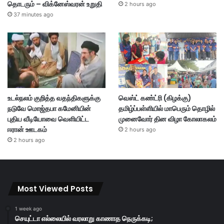
தொடரும் – விக்னேஸ்வரன் உறுதி
2 hours ago
37 minutes ago
உடல்நலம் குறித்த வதந்திகளுக்கு
வெஸ்ட் கண்ட்ரி (கிழக்கு)
நடுவே மொஜ்தபா கமேனியின்
தமிழ்ப்பள்ளியில் மாபெரும் தொழில்
புதிய வீடியோவை வெளியிட்ட
முனைவோர் தின விழா கோலாகலம்
ஈரான் ஊடகம்
2 hours ago
2 hours ago
Most Viewed Posts
1 week ago
செயுட்டா எல்லையில் வரலாறு காணாத நெருக்கடி;