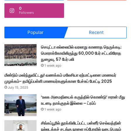
0
Followers
Popular
Recent
செயுட்டா எல்லையில் வரலாறு காணாத நெருக்கடி;
மொராக்கோவிலிருந்து 60,000 பேர் சட்டவிரோத
நுழைவு, 57 பேர் பலி
1 week ago
மீண்டும் மலர்ந்துவிட்டது! வணக்கம் மலேசியா ஏற்பாட்டிலான மாணவர்
முழக்கம்- தமிழ்ப்பள்ளி மாணவர்களுக்கான பேச்சுப் போட்டி 2025
July 15, 2025
‘உலக அமைதியைக் கருத்தில் கொண்டு’ ஈரான் மீது
உடனடி தாக்குதல் இல்லை – ட்ரம்ப்
1 week ago
சிங்கப்பூரில் தூக்கிலிடப்பட்ட பன்னீர் செல்வத்தின்
நல்லடக்கச் சடங்கு நாளை ஈப்போவில் நடைபெறும்