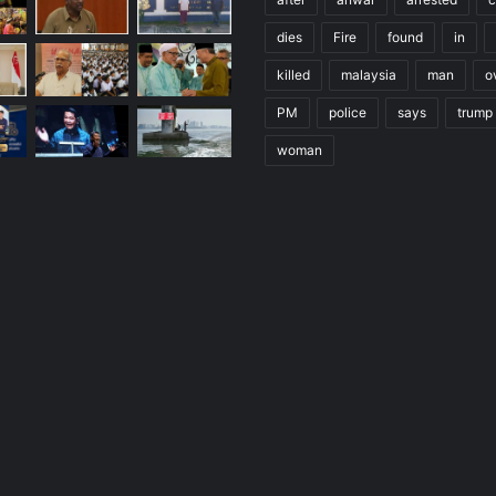
dies
Fire
found
in
killed
malaysia
man
o
PM
police
says
trump
woman