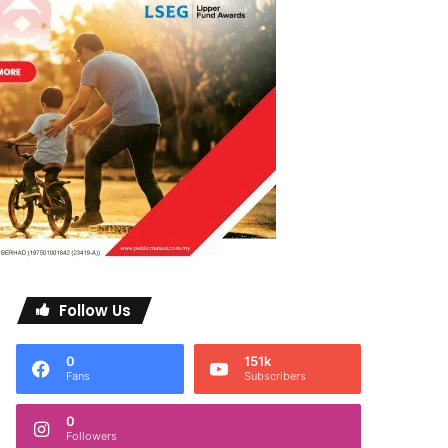
Follow Us
0
151k
Fans
Subscribers
0
Followers