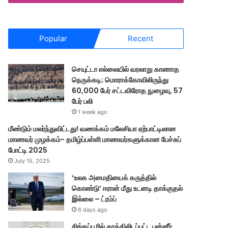
Popular
Recent
செயுட்டா எல்லையில் வரலாறு காணாத
நெருக்கடி; மொராக்கோவிலிருந்து
60,000 பேர் சட்டவிரோத நுழைவு, 57
பேர் பலி
1 week ago
மீண்டும் மலர்ந்துவிட்டது! வணக்கம் மலேசியா ஏற்பாட்டிலான
மாணவர் முழக்கம்- தமிழ்ப்பள்ளி மாணவர்களுக்கான பேச்சுப்
போட்டி 2025
July 15, 2025
‘உலக அமைதியைக் கருத்தில்
கொண்டு’ ஈரான் மீது உடனடி தாக்குதல்
இல்லை – ட்ரம்ப்
6 days ago
சிங்கப்பூரில் தூக்கிலிடப்பட்ட பன்னீர்