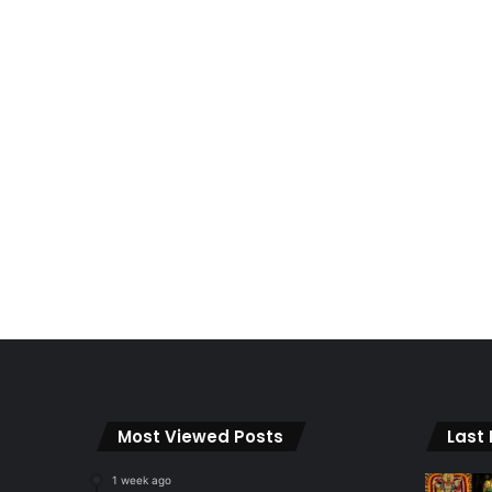
Most Viewed Posts
Last
1 week ago