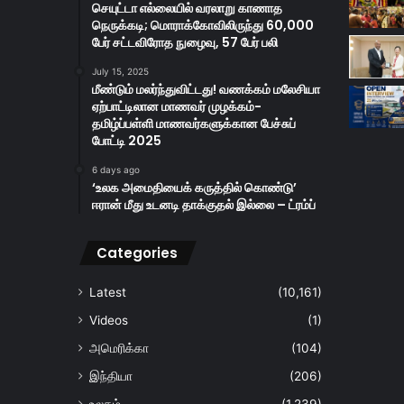
செயுட்டா எல்லையில் வரலாறு காணாத
நெருக்கடி; மொராக்கோவிலிருந்து 60,000
பேர் சட்டவிரோத நுழைவு, 57 பேர் பலி
July 15, 2025
மீண்டும் மலர்ந்துவிட்டது! வணக்கம் மலேசியா
ஏற்பாட்டிலான மாணவர் முழக்கம்-
தமிழ்ப்பள்ளி மாணவர்களுக்கான பேச்சுப்
போட்டி 2025
6 days ago
‘உலக அமைதியைக் கருத்தில் கொண்டு’
ஈரான் மீது உடனடி தாக்குதல் இல்லை – ட்ரம்ப்
Categories
Latest
(10,161)
Videos
(1)
அமெரிக்கா
(104)
இந்தியா
(206)