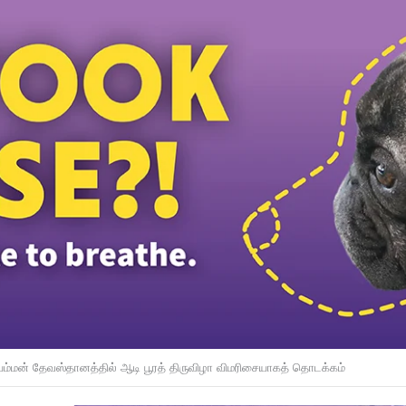
டத்தியவர்கள் கைது: போலீஸாரின் இரட்டை நிலைப்பாடு; சாடிய RSN ராயர்