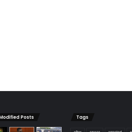
 Modified Posts
Tags
after
anwar
arrested
c