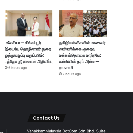
மலேசியா – சிங்கப்பூர்
தமிழ்ப்பள்ளிகளின் மாணவர்
இடையே தொழிலாளர் துறை
எண்ணிக்கை குறைவு
ஒத்துழைப்பு வலுப்படும்:
மக்கள்தொகை மாற்றமே;
டத்தோ ஶ்ரீ ரமணன் அறிவிப்பு
கல்வியின் தரம் அல்ல —
ராமசாமி
6 hours ago
7 hours ago
Contact Us
VanakkamMalaysia DotCom Sdn.Bhd. Suite
ar