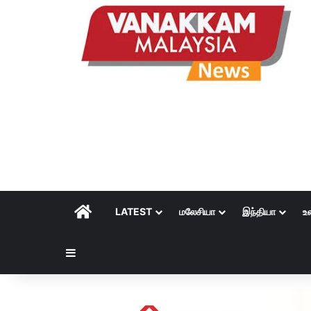
HOME
LATEST
மலேசியா
இந்தியா
உ
Sidebar