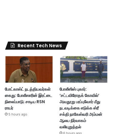
Recent Tech News
போட்காஸ்ட் நடத்தியவர்கள்
போலீஸிஸ் புகார்:
கைது: போலீஸாரின் இரட்டை
‘சட்டவிரோதக் கோவில்’
நிலைப்பாடு; சாடிய RSN
அவதூறு பரப்புவோர் மீது
ராயர்
நடவடிக்கை எடுக்க ஸ்ரீ
சக்தி நாகேஸ்வரி அம்மன்
5 hours ago
ஆலய நிர்வாகம்
வலியுறுத்தல்
6 hours ago