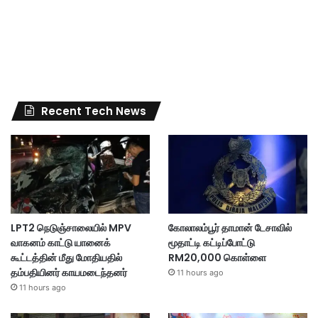
Recent Tech News
LPT2 நெடுஞ்சாலையில் MPV
கோலாலம்பூர் தாமான் டேசாவில்
வாகனம் காட்டு யானைக்
மூதாட்டி கட்டிப்போட்டு
கூட்டத்தின் மீது மோதியதில்
RM20,000 கொள்ளை
தம்பதியினர் காயமடைந்தனர்
11 hours ago
11 hours ago