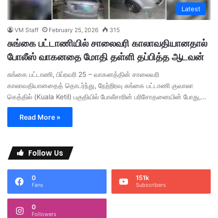
Latest
VM Staff
February 25, 2026
315
சுங்கை பட்டாணியில் சாலைவரி காலாவதியானதால்
போலீஸ் வாகனதை மோதி தள்ளி தப்பித்த ஆடவன்
சுங்கை பட்டாணி, பிப்ரவரி 25 – வாகனத்தின் சாலைவரி
காலாவதியானதைத் தொடர்ந்து, நேற்றிரவு சுங்கை பட்டாணி குவாலா
கெத்தில் (Kuala Ketil) பகுதியில் போலீசாரின் பரிசோதனையின் போது,…
Read More »
Follow Us
0
151k
Fans
Subscribers
0
Followers