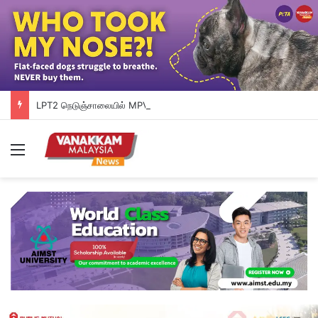
LPT2 நெடுஞ்சாலையில் MPV வாகனம் காட்டு யானைக் கூட்டத்தின் மீது மோதியதில் தம்பதியினர் காயமடைந்தனர்
Menu