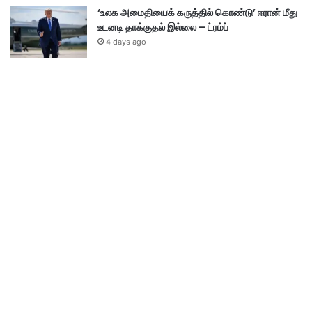
‘உலக அமைதியைக் கருத்தில் கொண்டு’ ஈரான் மீது
உடனடி தாக்குதல் இல்லை – ட்ரம்ப்
4 days ago