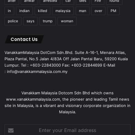
after
anwar
arrested
car
dies
Fire
found
in
indian
killed
malaysia
man
over
PM
police
says
trump
woman
Contact Us
VanakkamMalaysia DotCom Sdn.Bhd. Suite A-16-1, Menara Atlas,
Plaza Pantai, No.5 Jalan 4/83A Off Jalan Pantai Baru, 59200 Kuala
Lumpur. Tel : +603-22843000 Fax: +603-22844699 E-Mail
: info@vanakkammalaysia.com.my
Vanakkam Malaysia Dotcom Sdn Bhd which owns
www.vanakkammalaysia.com, the pioneer and leading Tamil news
site in Malaysia, is a vibrant and visionary corporate organization in
Malaysia.
Enter
your