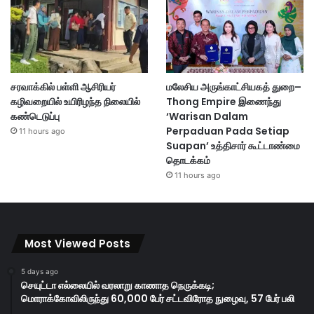
சரவாக்கில் பள்ளி ஆசிரியர்
மலேசிய அருங்காட்சியகத் துறை–
கழிவறையில் உயிரிழந்த நிலையில்
Thong Empire இணைந்து
கண்டெடுப்பு
‘Warisan Dalam
Perpaduan Pada Setiap
11 hours ago
Suapan’ உத்திசார் கூட்டாண்மை
தொடக்கம்
11 hours ago
Most Viewed Posts
5 days ago
செயுட்டா எல்லையில் வரலாறு காணாத நெருக்கடி;
மொராக்கோவிலிருந்து 60,000 பேர் சட்டவிரோத நுழைவு, 57 பேர் பலி