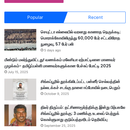
Popular
Recent
செயுட்டா எல்லையில் வரலாறு காணாத நெருக்கடி;
மொராக்கோவிலிருந்து 60,000 பேர் சட்டவிரோத
நுழைவு, 57 பேர் பலி
5 days ago
மீண்டும் மலர்ந்துவிட்டது! வணக்கம் மலேசியா ஏற்பாட்டிலான மாணவர்
முழக்கம்- தமிழ்ப்பள்ளி மாணவர்களுக்கான பேச்சுப் போட்டி 2025
July 15, 2025
சிங்கப்பூரில் தூக்கிலிடப்பட்ட பன்னீர் செல்வத்தின்
நல்லடக்கச் சடங்கு நாளை ஈப்போவில் நடைபெறும்
October 9, 2025
திடீர் திருப்பம்: தட்சிணாமூர்த்திக்கு இன்று பிற்பகலே
சிங்கப்பூரில் தூக்கு; 3 மணிக்கு உடலைப் பெற்றுக்
கொள்ளுமாறு குடும்பத்தாரிடம் தெரிவிப்பு
September 25, 2025