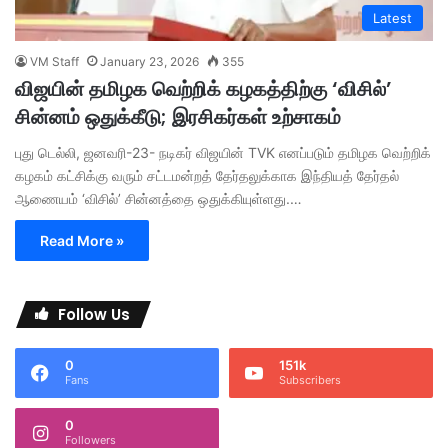
Latest
VM Staff
January 23, 2026
355
விஜயின் தமிழக வெற்றிக் கழகத்திற்கு ‘விசில்’
சின்னம் ஒதுக்கீடு; இரசிகர்கள் உற்சாகம்
புது டெல்லி, ஜனவரி-23- நடிகர் விஜயின் TVK எனப்படும் தமிழக வெற்றிக்
கழகம் கட்சிக்கு வரும் சட்டமன்றத் தேர்தலுக்காக இந்தியத் தேர்தல்
ஆணையம் ‘விசில்’ சின்னத்தை ஒதுக்கியுள்ளது.…
Read More »
Follow Us
0
151k
Fans
Subscribers
0
Followers