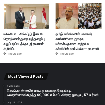
மலேசியா – சிங்கப்பூர் இடையே
தமிழ்ப்பள்ளிகளின் மாணவர்
தொழிலாளர் துறை ஒத்துழைப்பு
எண்ணிக்கை குறைவு
வலுப்படும்: டத்தோ ஶ்ரீ ரமணன்
மக்கள்தொகை மாற்றமே;
அறிவிப்பு
கல்வியின் தரம் அல்ல — ராமசாமி
11 hours ago
11 hours ago
Most Viewed Posts
1 week ago
செயுட்டா எல்லையில் வரலாறு காணாத நெருக்கடி;
மொராக்கோவிலிருந்து 60,000 பேர் சட்டவிரோத நுழைவு, 57 பேர் பலி
July 15, 2025