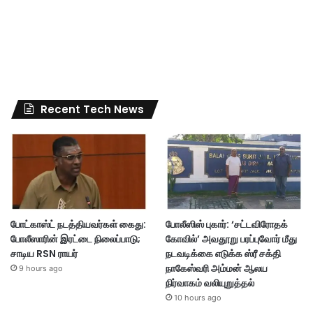
Recent Tech News
போட்காஸ்ட் நடத்தியவர்கள் கைது:
போலீஸிஸ் புகார்: ‘சட்டவிரோதக்
போலீஸாரின் இரட்டை நிலைப்பாடு;
கோவில்’ அவதூறு பரப்புவோர் மீது
சாடிய RSN ராயர்
நடவடிக்கை எடுக்க ஸ்ரீ சக்தி
நாகேஸ்வரி அம்மன் ஆலய
9 hours ago
நிர்வாகம் வலியுறுத்தல்
10 hours ago