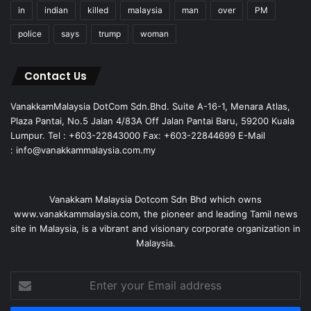
in
indian
killed
malaysia
man
over
PM
police
says
trump
woman
Contact Us
VanakkamMalaysia DotCom Sdn.Bhd. Suite A-16-1, Menara Atlas,
Plaza Pantai, No.5 Jalan 4/83A Off Jalan Pantai Baru, 59200 Kuala
Lumpur. Tel : +603-22843000 Fax: +603-22844699 E-Mail
: info@vanakkammalaysia.com.my
Vanakkam Malaysia Dotcom Sdn Bhd which owns
www.vanakkammalaysia.com, the pioneer and leading Tamil news
site in Malaysia, is a vibrant and visionary corporate organization in
Malaysia.
Enter
your
Email