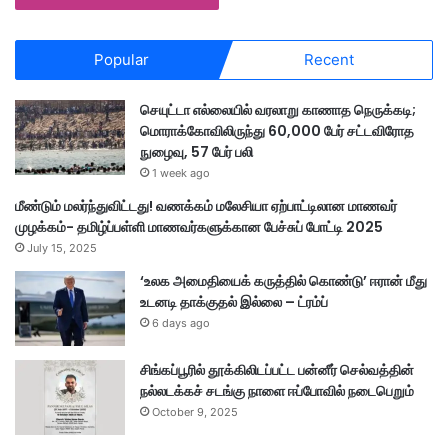
Popular
Recent
செயுட்டா எல்லையில் வரலாறு காணாத நெருக்கடி;
மொராக்கோவிலிருந்து 60,000 பேர் சட்டவிரோத
நுழைவு, 57 பேர் பலி
1 week ago
மீண்டும் மலர்ந்துவிட்டது! வணக்கம் மலேசியா ஏற்பாட்டிலான மாணவர்
முழக்கம்- தமிழ்ப்பள்ளி மாணவர்களுக்கான பேச்சுப் போட்டி 2025
July 15, 2025
‘உலக அமைதியைக் கருத்தில் கொண்டு’ ஈரான் மீது
உடனடி தாக்குதல் இல்லை – ட்ரம்ப்
6 days ago
சிங்கப்பூரில் தூக்கிலிடப்பட்ட பன்னீர் செல்வத்தின்
நல்லடக்கச் சடங்கு நாளை ஈப்போவில் நடைபெறும்
October 9, 2025