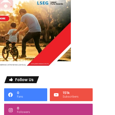
Follow Us
0
151k
Fans
Subscribers
0
Followers