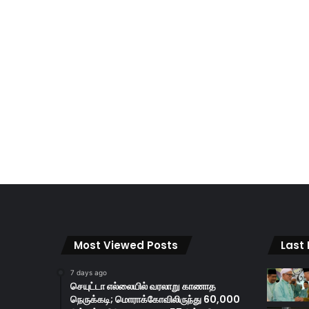
Most Viewed Posts
Last
7 days ago
செயுட்டா எல்லையில் வரலாறு காணாத
நெருக்கடி; மொராக்கோவிலிருந்து 60,000