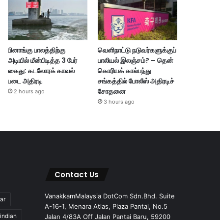
பினாங்கு பாலத்திற்கு
வெளிநாட்டு நடுவர்களுக்குப்
அடியில் மீன்பிடித்த 3 பேர்
பாலியல் இலஞ்சம்? – தென்
கைது: கடலோரக் காவல்
கொரியக் கால்பந்து
படை அதிரடி
சங்கத்தில் போலீஸ் அதிரடிச்
சோதனை
2 hours ago
3 hours ago
Contact Us
VanakkamMalaysia DotCom Sdn.Bhd. Suite
ar
A-16-1, Menara Atlas, Plaza Pantai, No.5
indian
Jalan 4/83A Off Jalan Pantai Baru, 59200