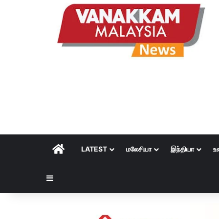
HOME
LATEST
மலேசியா
இந்தியா
உ
Sidebar