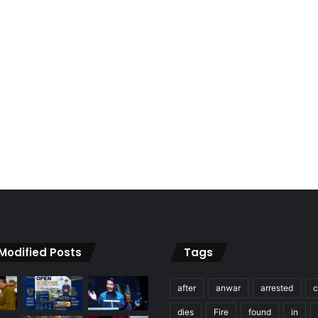
 Modified Posts
Tags
after
anwar
arrested
c
dies
Fire
found
in