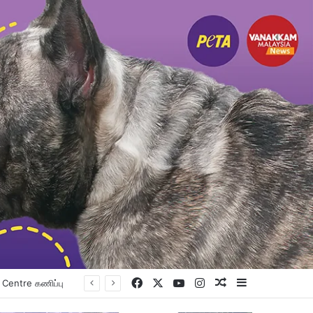
Facebook
X
YouTube
Instagram
Random Article
Sidebar
உங்கள் உயர்கல்வி கனவை நனவாக்கும் வாய்ப்பை தேடிக்கொண்டிருக்கிறீர்களா? அப்படியானால், இந்த வாய்ப்பை தவறவிடாதீர்கள்.