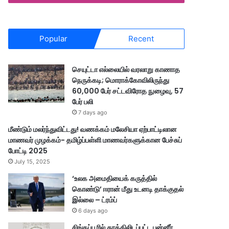
Popular
Recent
செயுட்டா எல்லையில் வரலாறு காணாத
நெருக்கடி; மொராக்கோவிலிருந்து
60,000 பேர் சட்டவிரோத நுழைவு, 57
பேர் பலி
7 days ago
மீண்டும் மலர்ந்துவிட்டது! வணக்கம் மலேசியா ஏற்பாட்டிலான
மாணவர் முழக்கம்- தமிழ்ப்பள்ளி மாணவர்களுக்கான பேச்சுப்
போட்டி 2025
July 15, 2025
‘உலக அமைதியைக் கருத்தில்
கொண்டு’ ஈரான் மீது உடனடி தாக்குதல்
இல்லை – ட்ரம்ப்
6 days ago
சிங்கப்பூரில் தூக்கிலிடப்பட்ட பன்னீர்