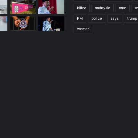
killed
malaysia
man
o
PM
police
says
trump
woman