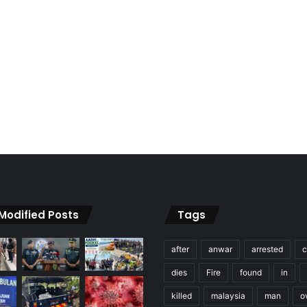
 Modified Posts
Tags
after
anwar
arrested
c
dies
Fire
found
in
killed
malaysia
man
o