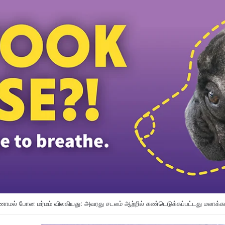
காப்பை வலுப்படுத்த காவல்துறை AI மற்றும் ட்ரோன் பயன்பாட்டை விரிவுபடுத்துகிறது