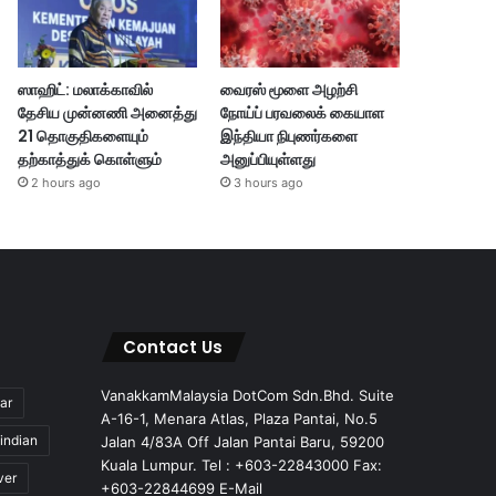
ஸாஹிட்: மலாக்காவில்
வைரஸ் மூளை அழற்சி
தேசிய முன்னணி அனைத்து
நோய்ப் பரவலைக் கையாள
21 தொகுதிகளையும்
இந்தியா நிபுணர்களை
தற்காத்துக் கொள்ளும்
அனுப்பியுள்ளது
2 hours ago
3 hours ago
Contact Us
VanakkamMalaysia DotCom Sdn.Bhd. Suite
ar
A-16-1, Menara Atlas, Plaza Pantai, No.5
indian
Jalan 4/83A Off Jalan Pantai Baru, 59200
Kuala Lumpur. Tel : +603-22843000 Fax:
ver
+603-22844699 E-Mail