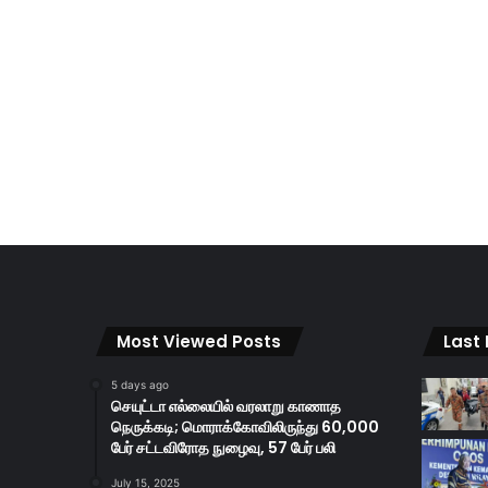
Most Viewed Posts
Last
5 days ago
செயுட்டா எல்லையில் வரலாறு காணாத
நெருக்கடி; மொராக்கோவிலிருந்து 60,000
பேர் சட்டவிரோத நுழைவு, 57 பேர் பலி
July 15, 2025