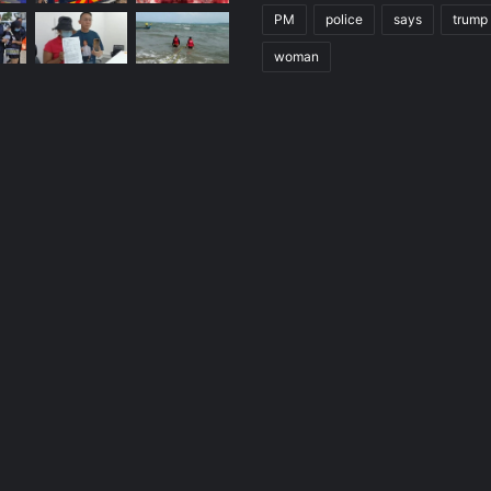
PM
police
says
trump
woman