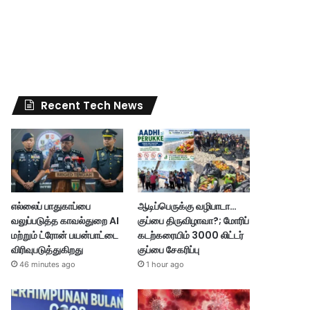
Recent Tech News
எல்லைப் பாதுகாப்பை
ஆடிப்பெருக்கு வழிபாடா…
வலுப்படுத்த காவல்துறை AI
குப்பை திருவிழாவா?; மோரிப்
மற்றும் ட்ரோன் பயன்பாட்டை
கடற்கரையிம் 3000 லிட்டர்
விரிவுபடுத்துகிறது
குப்பை சேகரிப்பு
46 minutes ago
1 hour ago