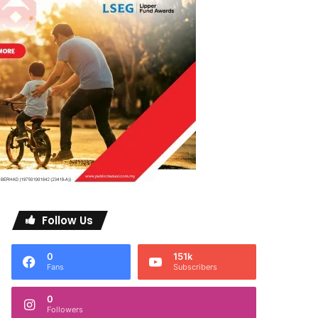
Follow Us
0
151k
Fans
Subscribers
0
Followers