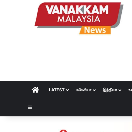
HOME
LATEST
மலேசியா
இந்தியா
உ
Sidebar