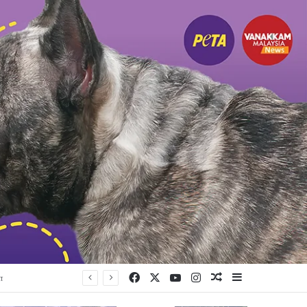
Facebook
X
YouTube
Instagram
Random Article
Sidebar