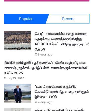
Popular
Recent
செயுட்டா எல்லையில் வரலாறு காணாத
நெருக்கடி; மொராக்கோவிலிருந்து
60,000 பேர் சட்டவிரோத நுழைவு, 57
பேர் பலி
5 days ago
மீண்டும் மலர்ந்துவிட்டது! வணக்கம் மலேசியா ஏற்பாட்டிலான
மாணவர் முழக்கம்- தமிழ்ப்பள்ளி மாணவர்களுக்கான பேச்சுப்
போட்டி 2025
July 15, 2025
‘உலக அமைதியைக் கருத்தில்
கொண்டு’ ஈரான் மீது உடனடி தாக்குதல்
இல்லை – ட்ரம்ப்
4 days ago
சிங்கப்பூரில் தூக்கிலிடப்பட்ட பன்னீர்