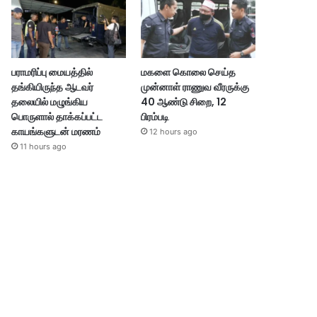
பராமரிப்பு மையத்தில்
மகளை கொலை செய்த
தங்கியிருந்த ஆடவர்
முன்னாள் ராணுவ வீரருக்கு
தலையில் மழுங்கிய
40 ஆண்டு சிறை, 12
பொருளால் தாக்கப்பட்ட
பிரம்படி
காயங்களுடன் மரணம்
12 hours ago
11 hours ago