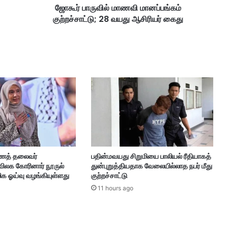
ஜோகூர் பாருவில் மாணவி மானப்பங்கம்
வி
குற்றச்சாட்டு; 28 வயது ஆசிரியர் கைது
மா
ன
ப்
ப
ங்
க
ம்
கு
ற்
ற
ச்
சா
ட்
ணைத் தலைவர்
பதின்மவயது சிறுமியை பாலியல் ரீதியாகத்
டு
 விலக கோரினார் நூருல்
துன்புறுத்தியதாக வேலையில்லாத நபர் மீது
;
க ஓய்வு வழங்கியுள்ளது
குற்றச்சாட்டு
2
11 hours ago
8
வ
ய
து