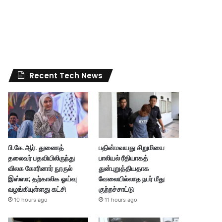
Recent Tech News
பி.கே.ஆர். துணைத்
பதின்மவயது சிறுமியை
தலைவர் பதவியிலிருந்து
பாலியல் ரீதியாகத்
விலக கோரினார் நூருல்
துன்புறுத்தியதாக
இஸ்ஸா; தற்காலிக ஓய்வு
வேலையில்லாத நபர் மீது
வழங்கியுள்ளது கட்சி
குற்றச்சாட்டு
10 hours ago
11 hours ago