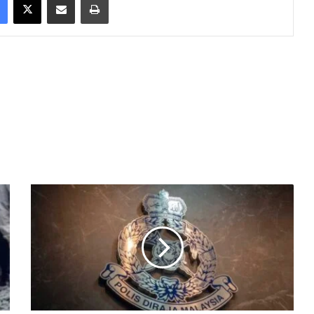
ஜோ
கூ
ர்
பா
ரு
வி
ல்
மா
ண