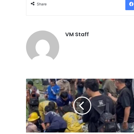
Share
VM Staff
தா
ய்
லா
ந்
தி
ல்
சி
று
நீ