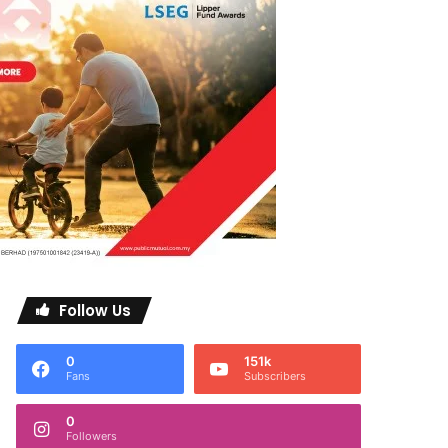
Follow Us
0
151k
Fans
Subscribers
0
Followers