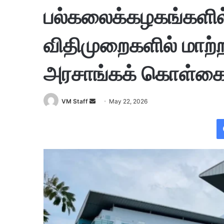
பல்கலைக்கழகங்களில
விதிமுறைகளில் மாற
அரசாங்கக் கொள்கையே
VM Staff
S
May 22, 2026
e
n
d
a
n
e
m
a
i
l