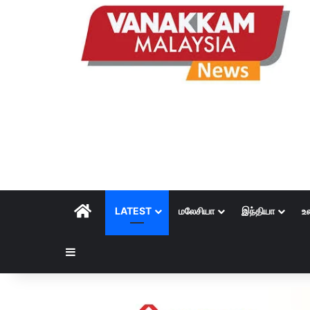
HOME
LATEST
மலேசியா
இந்தியா
உ
Sidebar