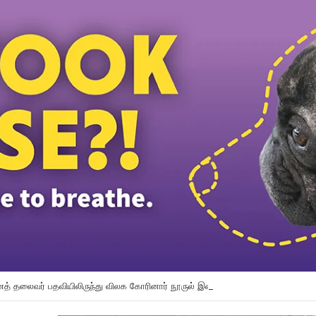
த் தலைவர் பதவியிலிருந்து விலக கோரினார் நூருல் இஸ்ஸா; தற்காலிக ஓய்வு வழங்கி