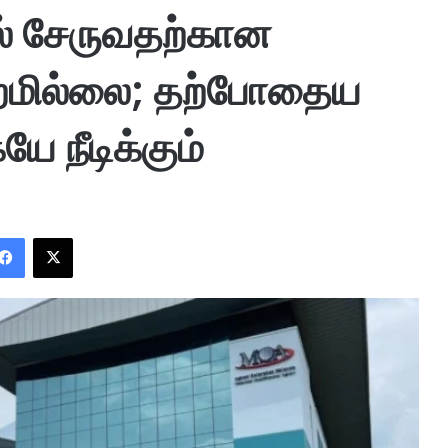
் சேருவதற்கான
்றமில்லை; தற்போதைய
 நீடிக்கும்
Facebook
X