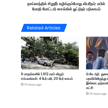
தாய்லாந்தில் சிறுநீர் கழிக்கும்போது விபரீதம்; ரயில்
ர்
மோதி மோட்டார் சைக்கிள் ஓட்டுநர் படுகாயம்
க
ழி
க்
கு
Related Articles
ம்
போ
து
வி
ப
ரீ
த
ம்
;
6 மாதங்களில் 1,912 மரம் விழும்
பி.கே.ஆர். து
ர
சம்பவங்கள்; 4 பேர் பலி, 20 பேர் காயம்
பதவியிலிருந்து
யி
இஸ்ஸா; தற்காலி
ல்
10 hours ago
கட்சி
மோ
10 hours ago
தி
மோ
ட்