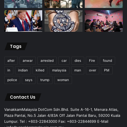
Tags
after
anwar
arrested
car
dies
Fire
found
in
indian
killed
malaysia
man
over
PM
police
says
trump
woman
Contact Us
VanakkamMalaysia DotCom Sdn.Bhd. Suite A-16-1, Menara Atlas,
Plaza Pantai, No.5 Jalan 4/83A Off Jalan Pantai Baru, 59200 Kuala
Lumpur. Tel : +603-22843000 Fax: +603-22844699 E-Mail