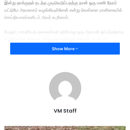
இன்று தாக்குதல் நடத்த முடிவெடுப்பதற்கு நான் ஒரு மணி நேரம்
மட்டுமே அவகாசம் வழங்கியுள்ளேன் என்று வெள்ளை மாளிகையில்
செய்தியாளர்களிடம் அவர் கூறினார்.
மேலும், ஈரானியத் தலைவர்கள் தற்போது ஒரு அமைதி ஒப்பந்தத்தை
எட்டுவதற்கு மிகவும் ஆர்வமாக உள்ளனர் என்றும், உடன்பாடு
எட்டப்படாவிட்டால் சில நாட்களுக்குள் புதிய தாக்குதலை அமெரிக்கா
Show More
நடத்தக்கூடும் என டிரம்ப் எச்சரித்தார்.
கிட்டத்தட்ட மூன்று மாதங்களுக்கு முன்பு, வாஷிங்டனும் இஸ்ரேலும்
ஈரானுக்கு எதிராக இராணுவ நடவடிக்கைகளைத் தொடங்கிய
பின்னர் வெடித்த மோதலை முடிவுக்குக் கொண்டுவருவதில்
அமெரிக்கா தற்போது சிரமங்களை எதிர்கொண்டுள்ளது.
முன்னதாக, தெஹ்ரானுடனான உடன்பாடு கையெழுத்தாகும்
VM Staff
தருவாயில் இருப்பதாக டிரம்ப் பலமுறை கூறிவந்தாலும், அதே
நேரத்தில் பேச்சுவார்த்தையில் உடன்பாடு எட்டப்படாவிட்டால் ஈரான்
மீது ஒரு பெரும் தாக்குதலை நடத்துவோம் என்று தொடர்ந்து
து