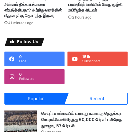
த்
சின்னம் தீக்காயங்களை
பராமரிப்புப் பணியின் போது மூழ்கி
தா
ஏற்படுத்தியதா? அந்நிறுவனத்தின்
உயிரிழந்த ஆடவர்
ண்
மீது வழக்கு தொடர்ந்த இருவர்
2 hours ago
டா
41 minutes ago
'
யா
னை
Follow Us
ப
லி
0
151k
Fans
Subscribers
0
Followers
Popular
Recent
செயுட்டா எல்லையில் வரலாறு காணாத நெருக்கடி;
மொராக்கோவிலிருந்து 60,000 பேர் சட்டவிரோத
நுழைவு, 57 பேர் பலி