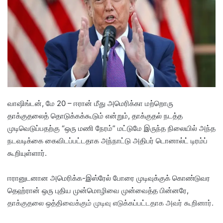
n
e
m
a
i
l
வாஷிங்டன், மே 20 – ஈரான் மீது அமெரிக்கா மற்றொரு
தாக்குதலைத் தொடுக்கக்கூடும் என்றும், தாக்குதல் நடத்த
முடிவெடுப்பதற்கு “ஒரு மணி நேரம்” மட்டுமே இருந்த நிலையில் அந்த
நடவடிக்கை கைவிடப்பட்டதாக அந்நாட்டு அதிபர் டொனால்ட் டிரம்ப்
கூறியுள்ளார்.
ஈரானுடனான அமெரிக்க-இஸ்ரேல் போரை முடிவுக்குக் கொண்டுவர
தெஹ்ரான் ஒரு புதிய முன்மொழிவை முன்வைத்த பின்னரே,
தாக்குதலை ஒத்திவைக்கும் முடிவு எடுக்கப்பட்டதாக அவர் கூறினார்.