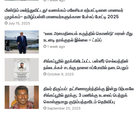
1 week ago
மீண்டும் மலர்ந்துவிட்டது! வணக்கம் மலேசியா ஏற்பாட்டிலான மாணவர்
முழக்கம்- தமிழ்ப்பள்ளி மாணவர்களுக்கான பேச்சுப் போட்டி 2025
July 15, 2025
‘உலக அமைதியைக் கருத்தில் கொண்டு’ ஈரான் மீது
உடனடி தாக்குதல் இல்லை – ட்ரம்ப்
1 week ago
சிங்கப்பூரில் தூக்கிலிடப்பட்ட பன்னீர் செல்வத்தின்
நல்லடக்கச் சடங்கு நாளை ஈப்போவில் நடைபெறும்
October 9, 2025
திடீர் திருப்பம்: தட்சிணாமூர்த்திக்கு இன்று பிற்பகலே
சிங்கப்பூரில் தூக்கு; 3 மணிக்கு உடலைப் பெற்றுக்
கொள்ளுமாறு குடும்பத்தாரிடம் தெரிவிப்பு
September 25, 2025