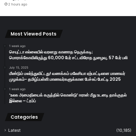
2 hours ago
Most Viewed Posts
1 week ago
செயுட்டா எல்லையில் வரலாறு காணாத நெருக்கடி;
மொராக்கோவிலிருந்து 60,000 பேர் சட்டவிரோத நுழைவு, 57 பேர் பலி
July 15, 2025
மீண்டும் மலர்ந்துவிட்டது! வணக்கம் மலேசியா ஏற்பாட்டிலான மாணவர்
முழக்கம்- தமிழ்ப்பள்ளி மாணவர்களுக்கான பேச்சுப் போட்டி 2025
1 week ago
‘உலக அமைதியைக் கருத்தில் கொண்டு’ ஈரான் மீது உடனடி தாக்குதல்
இல்லை – ட்ரம்ப்
Categories
Latest
(10,185)