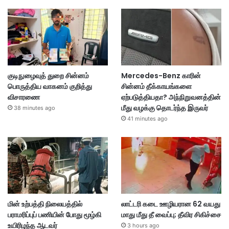
குடிநுழைவுத் துறை சின்னம்
Mercedes-Benz காரின்
பொருத்திய வாகனம் குறித்து
சின்னம் தீக்காயங்களை
விசாரணை
ஏற்படுத்தியதா? அந்நிறுவனத்தின்
மீது வழக்கு தொடர்ந்த இருவர்
38 minutes ago
41 minutes ago
மின் உற்பத்தி நிலையத்தில்
லாட்டரி கடை ஊழியரான 62 வயது
பராமரிப்புப் பணியின் போது மூழ்கி
மாது மீது தீ வைப்பு; தீவிர சிகிச்சை
உயிரிழந்த ஆடவர்
3 hours ago