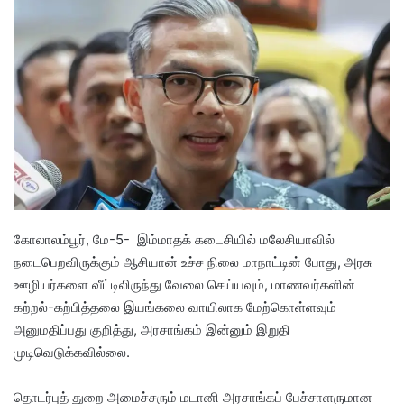
d
a
n
e
m
a
i
l
கோலாலம்பூர், மே-5- இம்மாதக் கடைசியில் மலேசியாவில்
நடைபெறவிருக்கும் ஆசியான் உச்ச நிலை மாநாட்டின் போது, அரசு
ஊழியர்களை வீட்டிலிருந்து வேலை செய்யவும், மாணவர்களின்
கற்றல்-கற்பித்தலை இயங்கலை வாயிலாக மேற்கொள்ளவும்
அனுமதிப்பது குறித்து, அரசாங்கம் இன்னும் இறுதி
முடிவெடுக்கவில்லை.
தொடர்புத் துறை அமைச்சரும் மடானி அரசாங்கப் பேச்சாளருமான