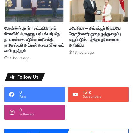
ட
ங்
கு
ம்
போலீஸிஸ் புகார்: ‘சட்டவிரோதக்
மலேசியா – சிங்கப்பூர் இடையே
கோவில்’ அவதூறு பரப்புவோர் மீது
தொழிலாளர் துறை ஒத்துழைப்பு
நடவடிக்கை எடுக்க ஸ்ரீ சக்தி
வலுப்படும்: டத்தோ ஶ்ரீ ரமணன்
நாகேஸ்வரி அம்மன் ஆலய நிர்வாகம்
அறிவிப்பு
வலியுறுத்தல்
16 hours ago
15 hours ago
Follow Us
0
151k
Fans
Subscribers
0
Followers