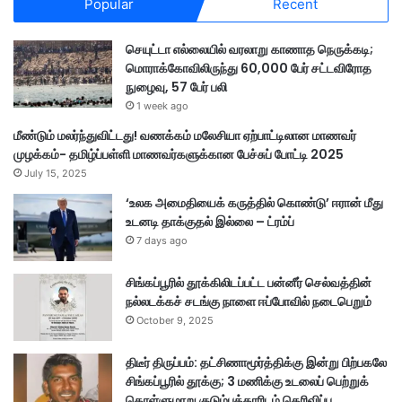
Popular
Recent
செயுட்டா எல்லையில் வரலாறு காணாத நெருக்கடி;
மொராக்கோவிலிருந்து 60,000 பேர் சட்டவிரோத
நுழைவு, 57 பேர் பலி
1 week ago
மீண்டும் மலர்ந்துவிட்டது! வணக்கம் மலேசியா ஏற்பாட்டிலான மாணவர்
முழக்கம்- தமிழ்ப்பள்ளி மாணவர்களுக்கான பேச்சுப் போட்டி 2025
July 15, 2025
‘உலக அமைதியைக் கருத்தில் கொண்டு’ ஈரான் மீது
உடனடி தாக்குதல் இல்லை – ட்ரம்ப்
7 days ago
சிங்கப்பூரில் தூக்கிலிடப்பட்ட பன்னீர் செல்வத்தின்
நல்லடக்கச் சடங்கு நாளை ஈப்போவில் நடைபெறும்
October 9, 2025
திடீர் திருப்பம்: தட்சிணாமூர்த்திக்கு இன்று பிற்பகலே
சிங்கப்பூரில் தூக்கு; 3 மணிக்கு உடலைப் பெற்றுக்
கொள்ளுமாறு குடும்பத்தாரிடம் தெரிவிப்பு