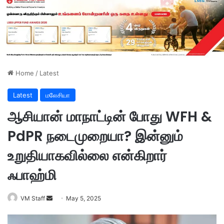
Home
/
Latest
Latest
மலேசியா
ஆசியான் மாநாட்டின் போது WFH &
PdPR நடைமுறையா? இன்னும்
உறுதியாகவில்லை என்கிறார்
ஃபாஹ்மி
VM Staff
S
May 5, 2025
e
n