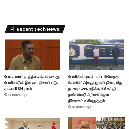
Recent Tech News
போட்காஸ்ட் நடத்தியவர்கள் கைது:
போலீஸிஸ் புகார்: ‘சட்டவிரோதக்
போலீஸாரின் இரட்டை நிலைப்பாடு;
கோவில்’ அவதூறு பரப்புவோர் மீது
சாடிய RSN ராயர்
நடவடிக்கை எடுக்க ஸ்ரீ சக்தி
நாகேஸ்வரி அம்மன் ஆலய
14 hours ago
நிர்வாகம் வலியுறுத்தல்
15 hours ago