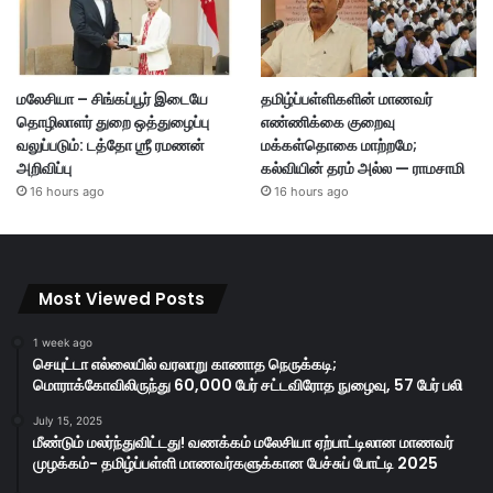
மலேசியா – சிங்கப்பூர் இடையே
தமிழ்ப்பள்ளிகளின் மாணவர்
தொழிலாளர் துறை ஒத்துழைப்பு
எண்ணிக்கை குறைவு
வலுப்படும்: டத்தோ ஶ்ரீ ரமணன்
மக்கள்தொகை மாற்றமே;
அறிவிப்பு
கல்வியின் தரம் அல்ல — ராமசாமி
16 hours ago
16 hours ago
Most Viewed Posts
1 week ago
செயுட்டா எல்லையில் வரலாறு காணாத நெருக்கடி;
மொராக்கோவிலிருந்து 60,000 பேர் சட்டவிரோத நுழைவு, 57 பேர் பலி
July 15, 2025
மீண்டும் மலர்ந்துவிட்டது! வணக்கம் மலேசியா ஏற்பாட்டிலான மாணவர்
முழக்கம்- தமிழ்ப்பள்ளி மாணவர்களுக்கான பேச்சுப் போட்டி 2025