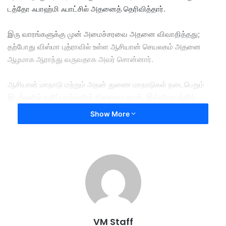
டத்தோ ஃபாஹ்மி ஃபாட்சில் அதனைத் தெரிவித்தார்.
இரு வாரங்களுக்கு முன் அமைச்சரவை அதனை விவாதித்தது;
தற்போது விஸ்மா புத்ராவில் உள்ள ஆசியான் செயலகம் அதனை
ஆழமாக ஆராந்து வருவதாக அவர் சொன்னார்.
ஆசியான் மாநாடு மற்றும் அதன் துணை மாநாடுகள் நடைபெறும்
இடங்களில் வசிப்பவர்களின் நிலைமை தான், இவ்விஷயத்தில்
முக்கியமாகக் கருத்தில் கொள்ளப்படுகிறது.
Show More
இவ்வாரம் அல்லது அடுத்த வார அமைச்சரவைக் கூட்டங்களுக்குப்
பிறகு, இது தொடர்பில் தெளிவான அறிவிப்பு வெளியாகலாமென
ஃபாஹ்மி கூறினார்.
சீன அதிபர் சீ சின் பிங் அண்மையில் மலேசியாவுக்கு மேற்கொண்ட
வருகையின் போது ஏராளமான சாலைகள் மூடப்பட்டதால், நெரிசல்
ஏற்பட்டது குறித்து மக்கள் மத்தியில் அதிருப்தி நிலவியது.
VM Staff