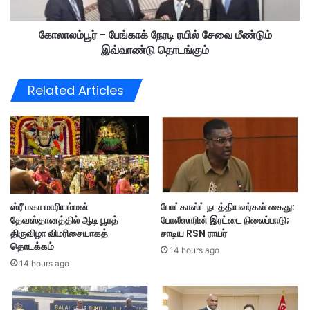
கொ
பே
ள்
ங்
ளை
கோலாலம்பூர் - பேங்காக் நேரடி ரயில் சேவை மீண்டும்
கா
;
இவ்வாண்டு தொடங்கும்
க்
க
நே
ள
ர
Related Articles
வா
டி
டி
ர
ய
யி
த
ல்
ம்
சே
ப
வை
தி
மீ
யி
ண்
ஸ்ரீ மகா மாரியம்மன்
போட்காஸ்ட் நடத்தியவர்கள் கைது:
ன
டு
தேவஸ்தானத்தில் ஆடி பூரத்
போலீஸாரின் இரட்டை நிலைப்பாடு;
ர்
ம்
திருவிழா விமரிசையாகத்
சாடிய RSN ராயர்
கை
இ
தொடக்கம்
து
14 hours ago
வ்
14 hours ago
வா
ண்
டு
தொ