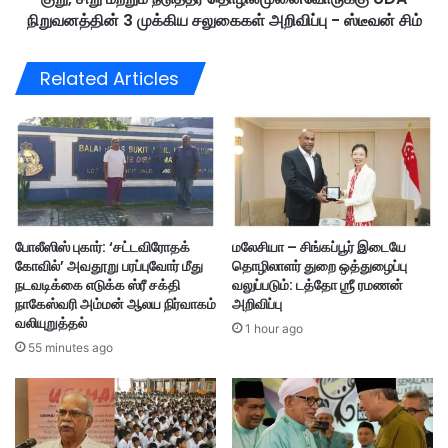
லி
நிறுவனத்தின் 3 முக்கிய சலுகைகள் அறிவிப்பு - ஸ்டீவன் சிம்
டு
ல்
த்
ம
த
Related Articles
ர
ர
ம்
தொ
வி
ழி
ழு
ல்
ந்
மு
து
னை
கா
வோ
ர்
ரு
போலீஸிஸ் புகார்: ‘சட்டவிரோதக்
மலேசியா – சிங்கப்பூர் இடையே
சே
க்
கோவில்’ அவதூறு பரப்புவோர் மீது
தொழிலாளர் துறை ஒத்துழைப்பு
த
கு
நடவடிக்கை எடுக்க ஸ்ரீ சக்தி
வலுப்படும்: டத்தோ ஶ்ரீ ரமணன்
ம்
U
நாகேஸ்வரி அம்மன் ஆலய நிர்வாகம்
அறிவிப்பு
D
வலியுறுத்தல்
1 hour ago
A
55 minutes ago
நி
று
வ
ன
த்