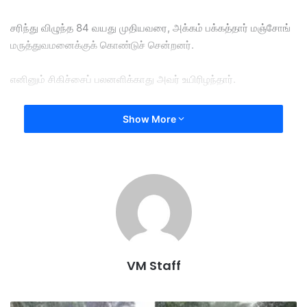
சரிந்து விழுந்த 84 வயது முதியவரை, அக்கம் பக்கத்தார் மஞ்சோங்
மருத்துவமனைக்குக் கொண்டுச் சென்றனர்.
எனினும் சிகிச்சைப் பலனளிக்காது அவர் உயிரிழந்தார்.
அவரின் மனைவி படுகாயங்களுடன் உயிருக்குப் போராடுகிறார்.
Show More
இதையடுத்து தீவிர விசாரணையில் இறங்கிய போலீஸ், அதே நாள்
இரவு 27 வயது சந்தேக நபரைக் கைதுச் செய்தது.
அவன் கொள்ளையிட்ட சில பொருட்களும் பறிமுதல் செய்யப்பட்டன.
விசாரணைக்காக 1 வாரம் அவன் தடுத்து வைக்கப்பட்டுள்ளான்.
VM Staff
Ayer Tawar
elderly man
Murdered