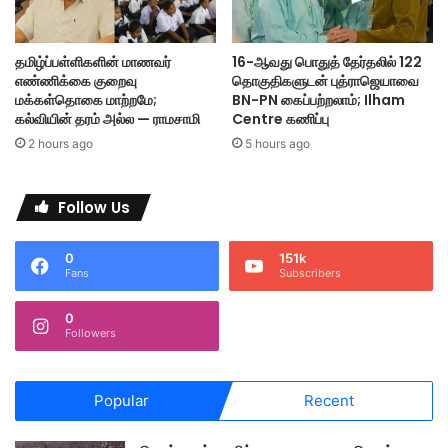
தி
ன்
3
தமிழ்ப்பள்ளிகளின் மாணவர்
16-ஆவது பொதுத் தேர்தலில் 122
மு
எண்ணிக்கை குறைவு
தொகுதிகளுடன் புத்ராஜெயாவை
க்
மக்கள்தொகை மாற்றமே;
BN-PN கைப்பற்றலாம்; Ilham
கி
கல்வியின் தரம் அல்ல — ராமசாமி
Centre கணிப்பு
ய
2 hours ago
5 hours ago
ச
லு
கை
Follow Us
க
ள்
0
151k
அ
Fans
Subscribers
றி
வி
0
ப்
Followers
பு
-
ஸ்
Popular
Recent
டீ
வ