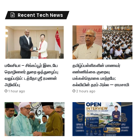
Recent Tech News
மலேசியா – சிங்கப்பூர் இடையே
தமிழ்ப்பள்ளிகளின் மாணவர்
தொழிலாளர் துறை ஒத்துழைப்பு
எண்ணிக்கை குறைவு
வலுப்படும்: டத்தோ ஶ்ரீ ரமணன்
மக்கள்தொகை மாற்றமே;
அறிவிப்பு
கல்வியின் தரம் அல்ல — ராமசாமி
1 hour ago
2 hours ago