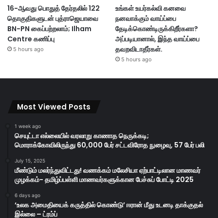
16-ஆவது பொதுத் தேர்தலில் 122
உங்கள் உயர்கல்வி கனவை
தொகுதிகளுடன் புத்ராஜெயாவை
நனவாக்கும் வாய்ப்பை
BN-PN கைப்பற்றலாம்; Ilham
தேடிக்கொண்டிருக்கிறீர்களா?
Centre கணிப்பு
அப்படியானால், இந்த வாய்ப்பை
தவறவிடாதீர்கள்.
5 hours ago
5 hours ago
Most Viewed Posts
1 week ago
செயுட்டா எல்லையில் வரலாறு காணாத நெருக்கடி;
மொராக்கோவிலிருந்து 60,000 பேர் சட்டவிரோத நுழைவு, 57 பேர் பலி
July 15, 2025
மீண்டும் மலர்ந்துவிட்டது! வணக்கம் மலேசியா ஏற்பாட்டிலான மாணவர்
முழக்கம்- தமிழ்ப்பள்ளி மாணவர்களுக்கான பேச்சுப் போட்டி 2025
6 days ago
‘உலக அமைதியைக் கருத்தில் கொண்டு’ ஈரான் மீது உடனடி தாக்குதல்
இல்லை – ட்ரம்ப்