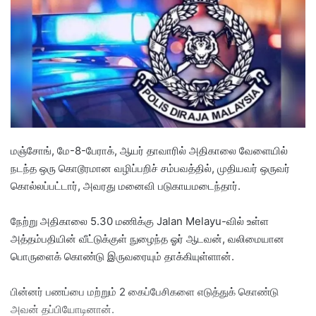
a
n
e
m
a
i
l
மஞ்சோங், மே-8-பேராக், ஆயர் தாவாரில் அதிகாலை வேளையில்
நடந்த ஒரு கொடூரமான வழிப்பறிச் சம்பவத்தில், முதியவர் ஒருவர்
கொல்லப்பட்டார், அவரது மனைவி படுகாயமடைந்தார்.
​நேற்று அதிகாலை 5.30 மணிக்கு Jalan Melayu-வில் உள்ள
அத்தம்பதியின் வீட்டுக்குள் நுழைந்த ஓர் ஆடவன், வலிமையான
பொருளைக் கொண்டு இருவரையும் தாக்கியுள்ளான்.
பின்னர் பணப்பை மற்றும் 2 கைப்பேசிகளை எடுத்துக் கொண்டு
அவன் தப்பியோடினான்.