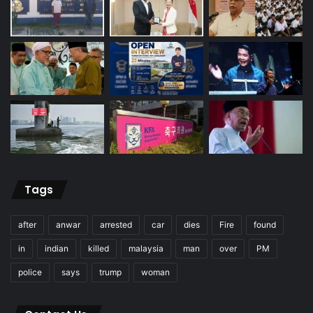
Tags
after
anwar
arrested
car
dies
Fire
found
in
indian
killed
malaysia
man
over
PM
police
says
trump
woman