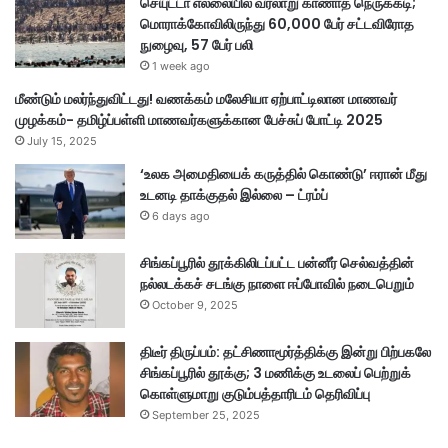
செயுட்டா எல்லையில் வரலாறு காணாத நெருக்கடி;
ன்
மொராக்கோவிலிருந்து 60,000 பேர் சட்டவிரோத
சி
நுழைவு, 57 பேர் பலி
ம்
1 week ago
மீண்டும் மலர்ந்துவிட்டது! வணக்கம் மலேசியா ஏற்பாட்டிலான மாணவர்
முழக்கம்- தமிழ்ப்பள்ளி மாணவர்களுக்கான பேச்சுப் போட்டி 2025
July 15, 2025
‘உலக அமைதியைக் கருத்தில் கொண்டு’ ஈரான் மீது
உடனடி தாக்குதல் இல்லை – ட்ரம்ப்
6 days ago
சிங்கப்பூரில் தூக்கிலிடப்பட்ட பன்னீர் செல்வத்தின்
நல்லடக்கச் சடங்கு நாளை ஈப்போவில் நடைபெறும்
October 9, 2025
திடீர் திருப்பம்: தட்சிணாமூர்த்திக்கு இன்று பிற்பகலே
சிங்கப்பூரில் தூக்கு; 3 மணிக்கு உடலைப் பெற்றுக்
கொள்ளுமாறு குடும்பத்தாரிடம் தெரிவிப்பு
September 25, 2025