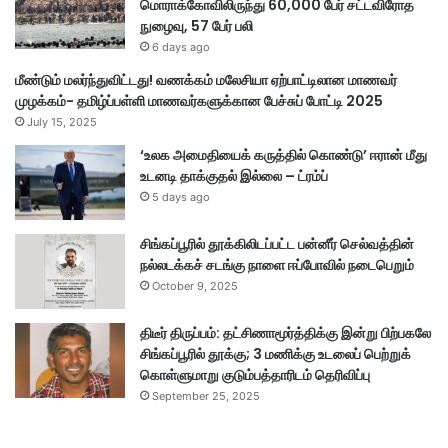
மொராக்கோவிலிருந்து 60,000 பேர் சட்டவிரோத
நுழைவு, 57 பேர் பலி
6 days ago
மீண்டும் மலர்ந்துவிட்டது! வணக்கம் மலேசியா ஏற்பாட்டிலான மாணவர்
முழக்கம்- தமிழ்ப்பள்ளி மாணவர்களுக்கான பேச்சுப் போட்டி 2025
July 15, 2025
‘உலக அமைதியைக் கருத்தில் கொண்டு’ ஈரான் மீது
உடனடி தாக்குதல் இல்லை – ட்ரம்ப்
5 days ago
சிங்கப்பூரில் தூக்கிலிடப்பட்ட பன்னீர் செல்வத்தின்
நல்லடக்கச் சடங்கு நாளை ஈப்போவில் நடைபெறும்
October 9, 2025
திடீர் திருப்பம்: தட்சிணாமூர்த்திக்கு இன்று பிற்பகலே
சிங்கப்பூரில் தூக்கு; 3 மணிக்கு உடலைப் பெற்றுக்
கொள்ளுமாறு குடும்பத்தாரிடம் தெரிவிப்பு
September 25, 2025