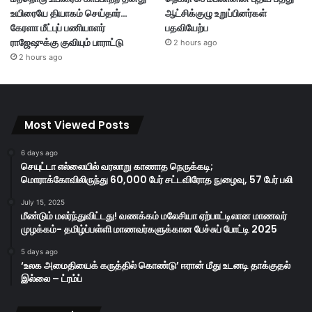
உயிரையே தியாகம் செய்தார்…
ஆட்சிக்குழு உறுப்பினர்கள்
கேரளா மீட்புப் பணியாளர்
பதவியேற்ப
ராஜேஷுக்கு குவியும் பாராட்டு
2 hours ago
2 hours ago
Most Viewed Posts
6 days ago
செயுட்டா எல்லையில் வரலாறு காணாத நெருக்கடி;
மொராக்கோவிலிருந்து 60,000 பேர் சட்டவிரோத நுழைவு, 57 பேர் பலி
July 15, 2025
மீண்டும் மலர்ந்துவிட்டது! வணக்கம் மலேசியா ஏற்பாட்டிலான மாணவர்
முழக்கம்- தமிழ்ப்பள்ளி மாணவர்களுக்கான பேச்சுப் போட்டி 2025
5 days ago
‘உலக அமைதியைக் கருத்தில் கொண்டு’ ஈரான் மீது உடனடி தாக்குதல்
இல்லை – ட்ரம்ப்