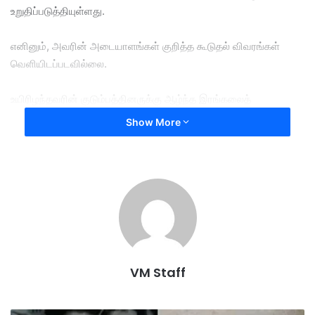
உறுதிப்படுத்தியுள்ளது.
எனினும், அவரின் அடையாளங்கள் குறித்த கூடுதல் விவரங்கள்
வெளியிடப்படவில்லை.
உயிரிழந்தவரின் குடும்பத்தினருக்கு ஆழ்ந்த இரங்கலைத்
தெரிவித்துள்ள இந்திய தூதரகம், காயமடைந்த மற்ற
Show More
இந்தியர்களுக்குத் தேவையான அனைத்து உதவிகளையும் குவைத்
அரசுடன் இணைந்து மேற்கொண்டு வருவதாகக் கூறியுள்ளது.
​மத்தியக் கிழக்கில் ஏற்கனவே நிலவி வரும் தீவிர பதற்றத்தின்
உச்சகட்டமாக இந்த தாக்குதல் பார்க்கப்படுகிறது.
இவ்வேளையில், குவைத்தில் உள்ள அமெரிக்கப் படைகளை
இலக்காகக் கொண்டு வந்த மேலும் பல ட்ரோன்களையும்,
VM Staff
பஹ்ரேய்னை நோக்கி ஏவப்பட்ட ஏவுகணைகளையும் அமெரிக்க
ராணுவம் தடுத்து அழித்துள்ளது.