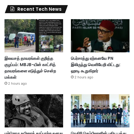
Recent Tech News
இலவசத் தாவரங்கள் குறித்த
பெர்சாத்து ஏற்கனவே PN
குழப்பம்: MBJB-யின் காட்சித்
இலிருந்து வெளியேறி விட்டது:
தாவரங்களை எடுத்துச் சென்ற
ஹாடி கூறுகிறார்
மக்கள்
2 hours ago
2 hours ago
மற்றொரு உயிரைக் காப்பாற்ற தனது
நெகிரி செம்பிலானின் புதிய பத்து