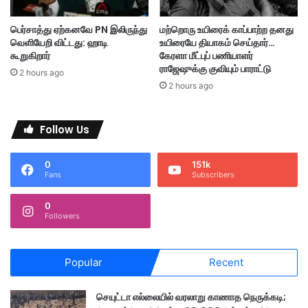
இ
வு
றை
;
பெர்சாத்து ஏற்கனவே PN இலிருந்து
மற்றொரு உயிரைக் காப்பாற்ற தனது
ச்
அ
வெளியேறி விட்டது: ஹாடி
உயிரையே தியாகம் செய்தார்…
சி
தி
கூறுகிறார்
கேரளா மீட்புப் பணியாளர்
யா
கா
ராஜேஷுக்கு குவியும் பாராட்டு
2 hours ago
க்
ரி
2 hours ago
க
க
ப்
ள்
ப
உ
Follow Us
ட்
ட
ட
ன
0
151k
து
டி
Fans
Subscribers
ந
ட
0
வ
Followers
டி
க்
கை
Popular
Recent
செயுட்டா எல்லையில் வரலாறு காணாத நெருக்கடி;