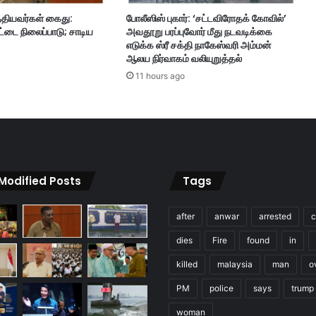
று
்தியவர்கள் கைது:
போலீஸிஸ் புகார்: ‘சட்டவிரோதக் கோவில்’
ம்
்டை நிலைப்பாடு; சாடிய
அவதூறு பரப்புவோர் மீது நடவடிக்கை
உ
எடுக்க ஸ்ரீ சக்தி நாகேஸ்வரி அம்மன்
ரி
ஆலய நிர்வாகம் வலியுறுத்தல்
மை
11 hours ago
ம
லே
சி
யா
வு
க்
கு
 Modified Posts
Tags
உ
ள்
ள
after
anwar
arrested
c
து
dies
Fire
found
in
-
த
killed
malaysia
man
o
ற்
கா
PM
police
says
trump
ப்
woman
பு