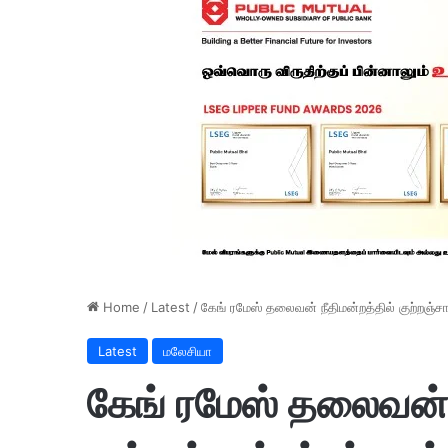
Home
/
Latest
/
கேங் ரமேஸ் தலைவன் நீதிமன்றத்தில் குற்றஞ்சா
Latest
மலேசியா
கேங் ரமேஸ் தலைவன் 