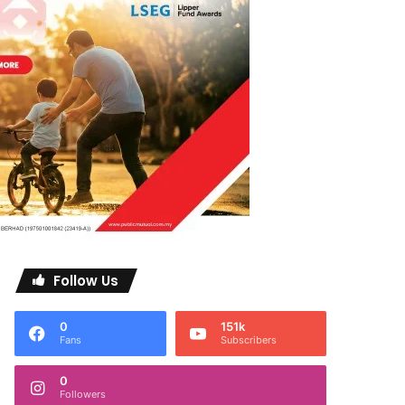
Follow Us
0
151k
Fans
Subscribers
0
Followers