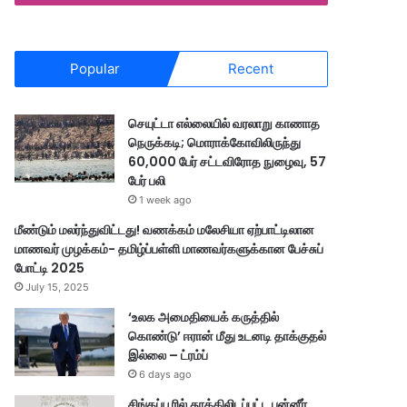
Popular
Recent
செயுட்டா எல்லையில் வரலாறு காணாத
நெருக்கடி; மொராக்கோவிலிருந்து
60,000 பேர் சட்டவிரோத நுழைவு, 57
பேர் பலி
1 week ago
மீண்டும் மலர்ந்துவிட்டது! வணக்கம் மலேசியா ஏற்பாட்டிலான
மாணவர் முழக்கம்- தமிழ்ப்பள்ளி மாணவர்களுக்கான பேச்சுப்
போட்டி 2025
July 15, 2025
‘உலக அமைதியைக் கருத்தில்
கொண்டு’ ஈரான் மீது உடனடி தாக்குதல்
இல்லை – ட்ரம்ப்
6 days ago
சிங்கப்பூரில் தூக்கிலிடப்பட்ட பன்னீர்