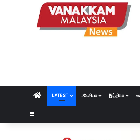
HOME
LATEST
மலேசியா
இந்தியா
உ
Sidebar