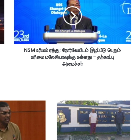
M
உ
ரி
ம
ம்
ர
த்
NSM உரிமம் ரத்து; நோர்வேயிடம் இழப்பீடு பெறும்
து
உரிமை மலேசியாவுக்கு உள்ளது - தற்காப்பு
;
நோ
அமைச்சர்
ர்
வே
யி
ட
ம்
இ
ழ
ப்
பீ
டு
பெ