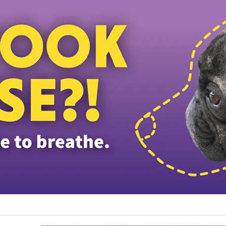
த்தியவர்கள் கைது: போலீஸாரின் இரட்டை நிலைப்பாடு; சாடிய RSN ராயர்