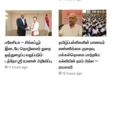
மலேசியா – சிங்கப்பூர்
தமிழ்ப்பள்ளிகளின் மாணவர்
இடையே தொழிலாளர் துறை
எண்ணிக்கை குறைவு
ஒத்துழைப்பு வலுப்படும்:
மக்கள்தொகை மாற்றமே;
டத்தோ ஶ்ரீ ரமணன் அறிவிப்பு
கல்வியின் தரம் அல்ல —
ராமசாமி
11 hours ago
12 hours ago