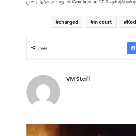
முன்பு, இந்த கும்பலுடன் தொடர்புடைய 20 பேரும் நீதிமன்றத்த
charged
in court
Ked
Share
VM Staff
செ
மி