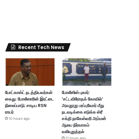
Recent Tech News
போட்காஸ்ட் நடத்தியவர்கள்
போலீஸிஸ் புகார்:
கைது: போலீஸாரின் இரட்டை
‘சட்டவிரோதக் கோவில்’
நிலைப்பாடு; சாடிய RSN
அவதூறு பரப்புவோர் மீது
ராயர்
நடவடிக்கை எடுக்க ஸ்ரீ
சக்தி நாகேஸ்வரி அம்மன்
10 hours ago
ஆலய நிர்வாகம்
வலியுறுத்தல்
11 hours ago