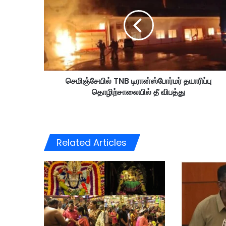
ஞ்
சே
யி
ல்
T
N
B
செமிஞ்சேயில் TNB டிரான்ஸ்போர்மர் தயாரிப்பு
டி
தொழிற்சாலையில் தீ விபத்து
ரா
ன்
ஸ்
போ
ர்
Related Articles
ம
ர்
த
யா
ரி
ப்
பு
தொ