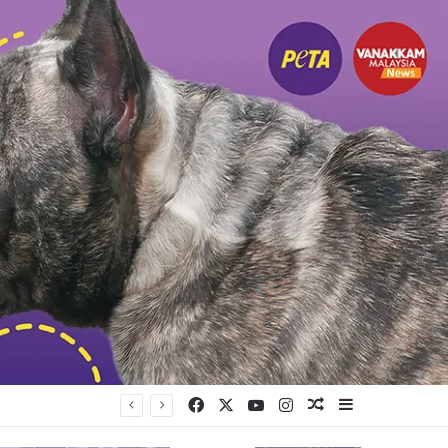
Facebook
X
YouTube
Instagram
Random Article
Sidebar