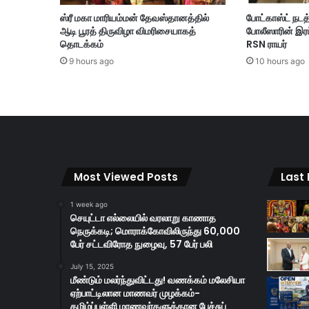
ழி
ஸ்ரீ மகா மாரியம்மன் தேவஸ்தானத்தில்
போட்காஸ்ட் நடத
ற்
ஆடி பூரத் திருவிழா விமரிசையாகத்
போலீஸாரின் இரட
சா
தொடக்கம்
RSN ராயர்
லை
9 hours ago
10 hours ago
யி
ல்
தீ
வி
ப
த்
து
Most Viewed Posts
Last
1 week ago
செயுட்டா எல்லையில் வரலாறு காணாத
நெருக்கடி; மொராக்கோவிலிருந்து 60,000
பேர் சட்டவிரோத நுழைவு, 57 பேர் பலி
July 15, 2025
மீண்டும் மலர்ந்துவிட்டது! வணக்கம் மலேசியா
ஏற்பாட்டிலான மாணவர் முழக்கம்-
தமிழ்ப்பள்ளி மாணவர்களுக்கான பேச்சுப்