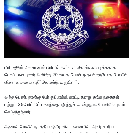
a
n
e
m
a
i
l
மீரி, ஜூன் 2 – சரவாக் மீரியில் தன்னை கொள்ளையடித்ததாக
பொய்யான புகார் அளித்த 29 வயது பெண் ஒருவர் தற்போது போலீஸ்
விசாரணையை எதிர்கொண்டு வருகிறார்.
அந்த பெண், நான்கு பேர் துப்பாக்கி காட்டி தனது தங்க நகைகள்
மற்றும் 350 ரிங்கிட் பணத்தை பறித்துச் சென்றதாக போலீசில் புகார்
செய்திருந்தார்.
ஆனால் போலீஸ் நடத்திய தீவிர விசாரணையில், அவர் கூறிய