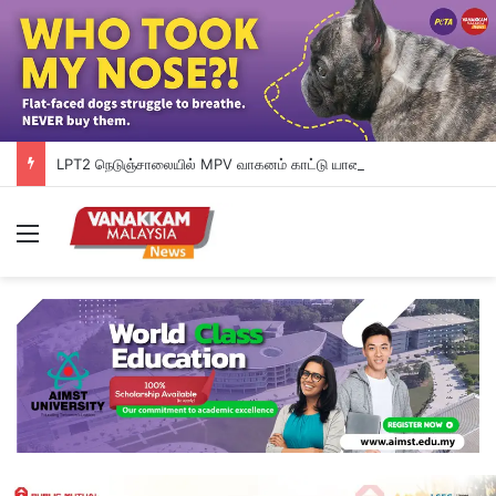
LPT2 நெடுஞ்சாலையில் MPV வாகனம் காட்டு யானைக் கூட்டத்தின் மீது மோதியதில் தம்பதியினர் காயமடைந்தனர்
Menu