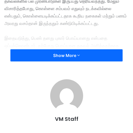
தகவல்களில் பல முரண்பாடுகள் இருப்பது தெரியவந்தது. மேலும்
விசாரித்தபோது, கொள்ளை சம்பவம் எதுவும் நடக்கவில்லை
என்பதும், கொள்ளையடிக்கப்பட்டதாக கூறிய நகைகள் மற்றும் பணம்
அவரது வசம்தான் இருந்ததும் கண்டுபிடிக்கப்பட்டது.
இதையடுத்து, பெண் தனது புகார் பொய்யானது என்பதை
ஒப்புக்கொண்டார். தற்போது பொய்யான தகவல் அளித்ததற்காக
அவர் மீது வழக்கு பதிவு செய்யப்பட்டு விசாரணை நடைபெற்று
Show More
வருகிறது. குற்றம் நிரூபிக்கப்பட்டால் சிறைத் தண்டனை அல்லது
அபராதம் விதிக்கப்படலாம்.
falsely claiming .she was robbed
Woman caught by police after
VM Staff