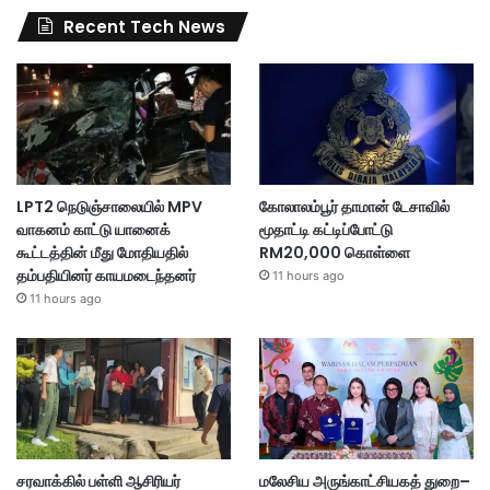
Recent Tech News
LPT2 நெடுஞ்சாலையில் MPV
கோலாலம்பூர் தாமான் டேசாவில்
வாகனம் காட்டு யானைக்
மூதாட்டி கட்டிப்போட்டு
கூட்டத்தின் மீது மோதியதில்
RM20,000 கொள்ளை
தம்பதியினர் காயமடைந்தனர்
11 hours ago
11 hours ago
சரவாக்கில் பள்ளி ஆசிரியர்
மலேசிய அருங்காட்சியகத் துறை–