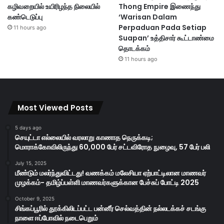
கழிவறையில் உயிரிழந்த நிலையில்
Thong Empire இணைந்து
கண்டெடுப்பு
‘Warisan Dalam
Perpaduan Pada Setiap
11 hours ago
Suapan’ உத்திசார் கூட்டாண்மை
தொடக்கம்
11 hours ago
Most Viewed Posts
5 days ago
செயுட்டா எல்லையில் வரலாறு காணாத நெருக்கடி;
மொராக்கோவிலிருந்து 60,000 பேர் சட்டவிரோத நுழைவு, 57 பேர் பலி
July 15, 2025
மீண்டும் மலர்ந்துவிட்டது! வணக்கம் மலேசியா ஏற்பாட்டிலான மாணவர்
முழக்கம்- தமிழ்ப்பள்ளி மாணவர்களுக்கான பேச்சுப் போட்டி 2025
October 9, 2025
சிங்கப்பூரில் தூக்கிலிடப்பட்ட பன்னீர் செல்வத்தின் நல்லடக்கச் சடங்கு
நாளை ஈப்போவில் நடைபெறும்