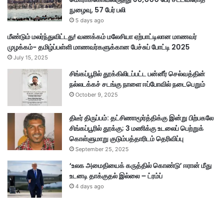
நுழைவு, 57 பேர் பலி
5 days ago
மீண்டும் மலர்ந்துவிட்டது! வணக்கம் மலேசியா ஏற்பாட்டிலான மாணவர்
முழக்கம்- தமிழ்ப்பள்ளி மாணவர்களுக்கான பேச்சுப் போட்டி 2025
July 15, 2025
சிங்கப்பூரில் தூக்கிலிடப்பட்ட பன்னீர் செல்வத்தின்
நல்லடக்கச் சடங்கு நாளை ஈப்போவில் நடைபெறும்
October 9, 2025
திடீர் திருப்பம்: தட்சிணாமூர்த்திக்கு இன்று பிற்பகலே
சிங்கப்பூரில் தூக்கு; 3 மணிக்கு உடலைப் பெற்றுக்
கொள்ளுமாறு குடும்பத்தாரிடம் தெரிவிப்பு
September 25, 2025
‘உலக அமைதியைக் கருத்தில் கொண்டு’ ஈரான் மீது
உடனடி தாக்குதல் இல்லை – ட்ரம்ப்
4 days ago