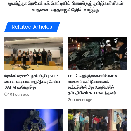
தி
ஜகார்த்தா ரோபோட்டிக் போட்டியில் பினாங்குத் தமிழ்ப்பள்ளிகள்
க்
ர்
சாதனை; சுந்தராஜூ நேரில் வாழ்த்து
போ
ச்
ட்
சி
டி
Related Articles
யி
யி
ல்
ல்
தா
பி
ய்
னா
உ
ங்
ற்
கு
ப
த்
த்
த
ரோக்கி மரணம்: நாய் பிடிப்பு SOP-
LPT2 நெடுஞ்சாலையில் MPV
தி
மி
யை உடனடியாக மறுஆய்வு செய்ய
வாகனம் காட்டு யானைக்
யா
ழ்
SAFM வலியுறுத்து
கூட்டத்தின் மீது மோதியதில்
ள
ப்
தம்பதியினர் காயமடைந்தனர்
ர்
10 hours ago
ப
11 hours ago
க
ள்
ள்
ளி
க
ள்
சா