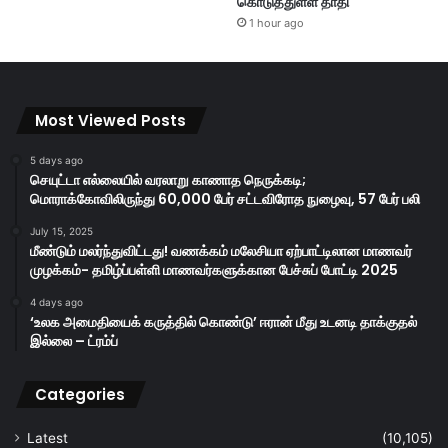
கொடுத்துள்ள தாதி
1 hour ago
Most Viewed Posts
5 days ago
செயுட்டா எல்லையில் வரலாறு காணாத நெருக்கடி;
மொராக்கோவிலிருந்து 60,000 பேர் சட்டவிரோத நுழைவு, 57 பேர் பலி
July 15, 2025
மீண்டும் மலர்ந்துவிட்டது! வணக்கம் மலேசியா ஏற்பாட்டிலான மாணவர்
முழக்கம்- தமிழ்ப்பள்ளி மாணவர்களுக்கான பேச்சுப் போட்டி 2025
4 days ago
‘உலக அமைதியைக் கருத்தில் கொண்டு’ ஈரான் மீது உடனடி தாக்குதல்
இல்லை – ட்ரம்ப்
Categories
Latest
(10,105)