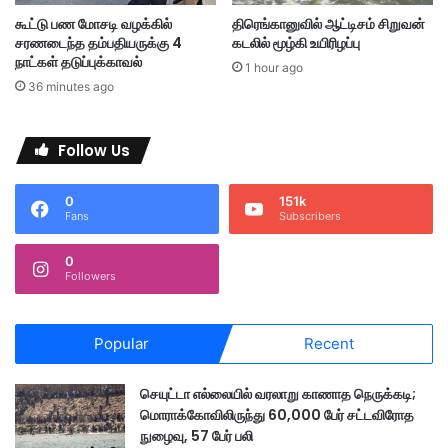
ர
ணி
கூட்டு பண மோசடி வழக்கில்
திரெங்கானுவில் ஆட்டிசம் சிறுவன்
ப
க
சரணடைந்த தம்பதியருக்கு 4
கடலில் மூழ்கி உயிரிழப்பு
ர
ளு
நாட்கள் தடுப்புக்காவல்
1 hour ago
ப்
க்
36 minutes ago
பு
கு
செ
த்
ய்
தீ
Follow Us
தி
வி
ர
ப்
0
151k
Fans
Subscribers
ப
ரி
0
சோ
Followers
த
னை
Popular
Recent
செயுட்டா எல்லையில் வரலாறு காணாத நெருக்கடி;
மொராக்கோவிலிருந்து 60,000 பேர் சட்டவிரோத
நுழைவு, 57 பேர் பலி