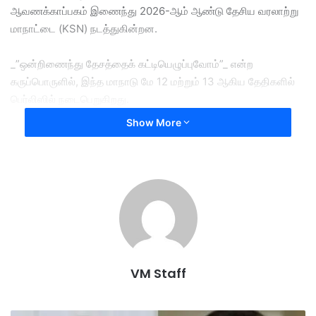
ஆவணக்காப்பகம் இணைந்து 2026-ஆம் ஆண்டு தேசிய வரலாற்று
மாநாட்டை (KSN) நடத்துகின்றன.
_”ஒன்றிணைந்து தேசத்தைக் கட்டியெழுப்புவோம்”_ என்ற
கருப்பொருளில், இந்த மாநாடு மே 12 மற்றும் 13 ஆகிய தேதிகளில்
பெர்லிஸில் நடைபெறுகிறது.
Show More
உலகமயமாக்கல் சூழலில், தவறான தகவல்களைத் தரம் பிரிக்கவும்,
விமர்சன ரீதியான சிந்தனையை வளர்க்கவும் வரலாறு ஒரு முக்கிய
கருவியாக அமையும் என்று அமைச்சர் வலியுறுத்தியுள்ளார்.
குறிப்பாக, Gen Z தலைமுறையினர் நாட்டின் உண்மையான
அடையாளத்தைப் புரிந்துகொள்ள இந்த மாநாடு ஒரு பாலமாக
இருக்கும்.
VM Staff
இதற்கு முந்தைய மாநாடுகளின் வாயிலாக, தேசிய
வரலாற்றாசிரியர்கள் மன்றம் உருவாக்கப்பட்டதோடு, வெளிநாடுகளில்
உள்ள வரலாற்று ஆவணங்களை மீட்டெடுக்கும் முயற்சிகளும் வெற்றி