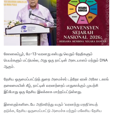
a
n
e
m
a
i
l
கோலாலம்பூர், மே-13-வரலாறு என்பது வெறும் தேதிகளும்
பெயர்களும் மட்டுமல்ல, அது ஒரு நாட்டின் அடையாளம் மற்றும் DNA
ஆகும்.
தேசிய ஒருமைப்பாட்டுத் துறை அமைச்சர் டத்தோ ஏரன் அகோ டகாங்
தலைமையின் கீழ், நாட்டின் வரலாற்றைப் பாதுகாக்கும் முயற்சி
இப்போது ஒரு தேசிய இலக்காக மாற்றப்பட்டுள்ளது.
இளைஞர்களிடையே அதிகரித்து வரும் ‘வரலாற்று மறதி’யைத்
தடுக்க, தேசிய ஒருமைப்பாட்டு அமைச்சு மற்றும் மலேசிய தேசிய