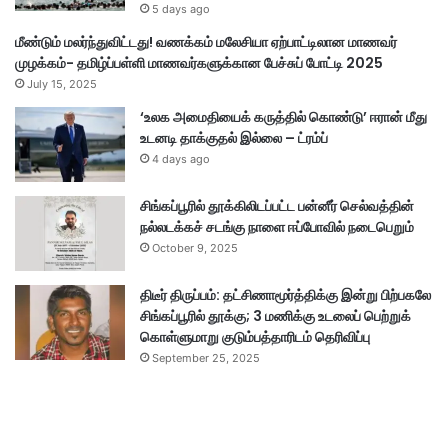
5 days ago
மீண்டும் மலர்ந்துவிட்டது! வணக்கம் மலேசியா ஏற்பாட்டிலான மாணவர்
முழக்கம்- தமிழ்ப்பள்ளி மாணவர்களுக்கான பேச்சுப் போட்டி 2025
July 15, 2025
‘உலக அமைதியைக் கருத்தில் கொண்டு’ ஈரான் மீது
உடனடி தாக்குதல் இல்லை – ட்ரம்ப்
4 days ago
சிங்கப்பூரில் தூக்கிலிடப்பட்ட பன்னீர் செல்வத்தின்
நல்லடக்கச் சடங்கு நாளை ஈப்போவில் நடைபெறும்
October 9, 2025
திடீர் திருப்பம்: தட்சிணாமூர்த்திக்கு இன்று பிற்பகலே
சிங்கப்பூரில் தூக்கு; 3 மணிக்கு உடலைப் பெற்றுக்
கொள்ளுமாறு குடும்பத்தாரிடம் தெரிவிப்பு
September 25, 2025