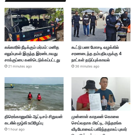
கங்காரில் நீடிக்கும் மர்மம்: மனித
கூட்டு பண மோசடி வழக்கில்
எலும்புகள் இருந்த இரண்டாவது
சரணடைந்த தம்பதியருக்கு 4
சாக்குப்பை கண்டெடுக்கப்பட்டது
நாட்கள் தடுப்புக்காவல்
21 minutes ago
36 minutes ago
திரெங்கானுவில் ஆட்டிசம் சிறுவன்
முன்னாள் காதலன் கொலை
கடலில் மூழ்கி உயிரிழப்பு
செய்வதாக மிரட்டி, அந்தரங்க
வீடியோவைப் பகிர்ந்ததாகப் புகார்
1 hour ago