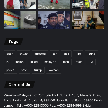
Tags
after
anwar
arrested
car
dies
Fire
found
in
indian
killed
malaysia
man
over
PM
police
says
trump
woman
Contact Us
VanakkamMalaysia DotCom Sdn.Bhd. Suite A-16-1, Menara Atlas,
Plaza Pantai, No.5 Jalan 4/83A Off Jalan Pantai Baru, 59200 Kuala
Lumpur. Tel : +603-22843000 Fax: +603-22844699 E-Mail