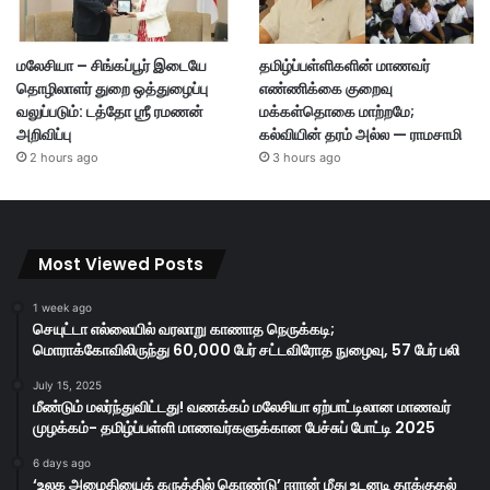
மலேசியா – சிங்கப்பூர் இடையே
தமிழ்ப்பள்ளிகளின் மாணவர்
தொழிலாளர் துறை ஒத்துழைப்பு
எண்ணிக்கை குறைவு
வலுப்படும்: டத்தோ ஶ்ரீ ரமணன்
மக்கள்தொகை மாற்றமே;
அறிவிப்பு
கல்வியின் தரம் அல்ல — ராமசாமி
2 hours ago
3 hours ago
Most Viewed Posts
1 week ago
செயுட்டா எல்லையில் வரலாறு காணாத நெருக்கடி;
மொராக்கோவிலிருந்து 60,000 பேர் சட்டவிரோத நுழைவு, 57 பேர் பலி
July 15, 2025
மீண்டும் மலர்ந்துவிட்டது! வணக்கம் மலேசியா ஏற்பாட்டிலான மாணவர்
முழக்கம்- தமிழ்ப்பள்ளி மாணவர்களுக்கான பேச்சுப் போட்டி 2025
6 days ago
‘உலக அமைதியைக் கருத்தில் கொண்டு’ ஈரான் மீது உடனடி தாக்குதல்