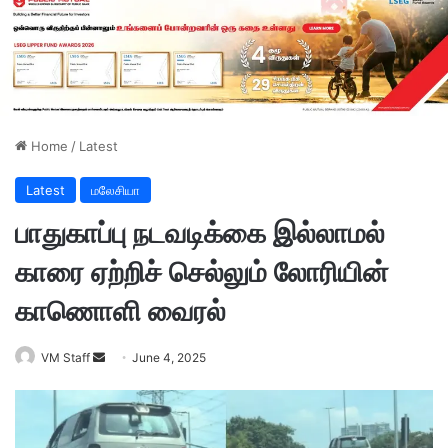
Home
/
Latest
Latest
மலேசியா
பாதுகாப்பு நடவடிக்கை இல்லாமல்
காரை ஏற்றிச் செல்லும் லோரியின்
காணொளி வைரல்
VM Staff
S
June 4, 2025
e
n
d