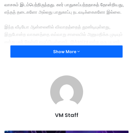
வாசகம் இடம்பெற்றிருந்தது. கார் பாதுகாப்பற்றதாகத் தோன்றியது,
எந்தத் தடைகளோ அல்லது பாதுகாப்பு நடவடிக்கைகளோ இல்லை.
இந்த வீடியோ ஆன்லைனில் விவாதத்தைத் தூண்டியுள்ளது,
இதுபோன்ற வாகனத்தை எவ்வாறு சாலையில் அனுமதிக்க முடியும்
என்று பலர் கேள்வி எழுப்பியுள்ளனர். @Asniza என்ற ஒரு பயனர்,
அமலாக்கத்தின் பலவீனம் குறித்து கேள்வி எழுப்பினார்.
Show More
நீங்கள் தேவைப்படும்போது எங்கே இருக்கிறிர்கள் என சாலப்
போக்குவரத்துத்துறையை அவர் வினவினார். மற்றவர்கள் அந்தக்
காட்சியின் அபத்தம் குறித்து கிண்டலாக பதில்களை
பதிவிட்டுள்ளனர்.
car
concern
lorry
measures
safety
sparks
transporting
VM Staff
video
Without