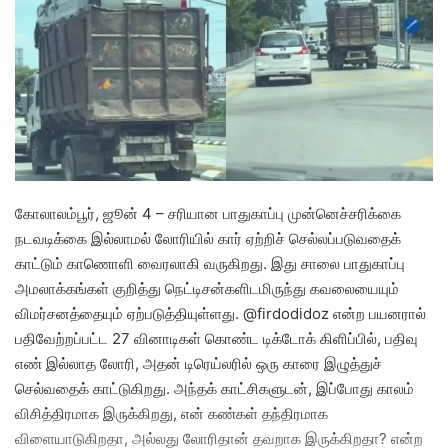
a
n
e
m
a
i
l
கோலாலம்பூர், ஜூன் 4 – சரியான பாதுகாப்பு முன்னெச்சரிக்கை
நடவடிக்கை இல்லாமல் லோரியில் கார் ஏற்றிச் செல்லப்படுவதைக்
காட்டும் காணொளி வைரலாகி வருகிறது. இது சாலை பாதுகாப்பு
அமலாக்கங்கள் குறித்து நெட்டிசன்களிடமிருந்து கவலையையும்
விமர்சனத்தையும் ஏற்படுத்தியுள்ளது. @firdodidoz என்ற பயனரால்
பதிவேற்றப்பட்ட 27 வினாடிகள் கொண்ட டிக்டோக் கிளிப்பில், பதிவு
எண் இல்லாத லோரி, அதன் டிரெய்லரில் ஒரு காரை இழுத்துச்
செல்வதைக் காட்டுகிறது. அந்தக் காட்சிகளுடன், இப்போது காலம்
விசித்திரமாக இருக்கிறது, என் கண்கள் தந்திரமாக
விளையாடுகிறதா, அல்லது லோரிதான் தவறாக இருக்கிறதா? என்ற