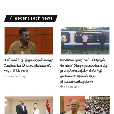
Recent Tech News
போட்காஸ்ட் நடத்தியவர்கள் கைது:
போலீஸிஸ் புகார்: ‘சட்டவிரோதக்
போலீஸாரின் இரட்டை நிலைப்பாடு;
கோவில்’ அவதூறு பரப்புவோர் மீது
சாடிய RSN ராயர்
நடவடிக்கை எடுக்க ஸ்ரீ சக்தி
நாகேஸ்வரி அம்மன் ஆலய
32 minutes ago
நிர்வாகம் வலியுறுத்தல்
2 hours ago