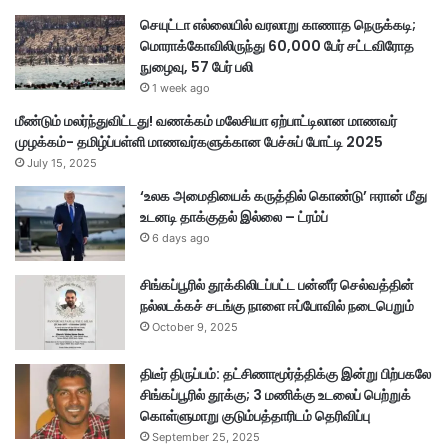
சு
செயுட்டா எல்லையில் வரலாறு காணாத நெருக்கடி;
ப்
மொராக்கோவிலிருந்து 60,000 பேர் சட்டவிரோத
பி
நுழைவு, 57 பேர் பலி
ர
ம
1 week ago
ணி
மீண்டும் மலர்ந்துவிட்டது! வணக்கம் மலேசியா ஏற்பாட்டிலான மாணவர்
ய
முழக்கம்- தமிழ்ப்பள்ளி மாணவர்களுக்கான பேச்சுப் போட்டி 2025
ம்
July 15, 2025
க
ண்
‘உலக அமைதியைக் கருத்தில் கொண்டு’ ஈரான் மீது
ட
உடனடி தாக்குதல் இல்லை – ட்ரம்ப்
ன
6 days ago
ம்
சிங்கப்பூரில் தூக்கிலிடப்பட்ட பன்னீர் செல்வத்தின்
நல்லடக்கச் சடங்கு நாளை ஈப்போவில் நடைபெறும்
October 9, 2025
திடீர் திருப்பம்: தட்சிணாமூர்த்திக்கு இன்று பிற்பகலே
சிங்கப்பூரில் தூக்கு; 3 மணிக்கு உடலைப் பெற்றுக்
கொள்ளுமாறு குடும்பத்தாரிடம் தெரிவிப்பு
September 25, 2025