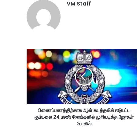
VM Staff
பி
ணை
ப்
ப
ண
த்
தி
ற்
கா
பிணைப்பணத்திற்காக ஆள் கடத்தலில் ஈடுபட்ட
க
கும்பலை 24 மணி நேரங்களில் முறியடித்த ஜோகூர்
ஆ
ள்
போலீஸ்
க
ட