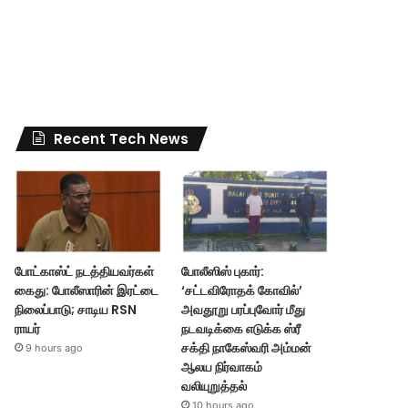
Recent Tech News
போட்காஸ்ட் நடத்தியவர்கள்
போலீஸிஸ் புகார்:
கைது: போலீஸாரின் இரட்டை
‘சட்டவிரோதக் கோவில்’
நிலைப்பாடு; சாடிய RSN
அவதூறு பரப்புவோர் மீது
ராயர்
நடவடிக்கை எடுக்க ஸ்ரீ
சக்தி நாகேஸ்வரி அம்மன்
9 hours ago
ஆலய நிர்வாகம்
வலியுறுத்தல்
10 hours ago