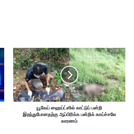
யூ
கே
ய்
ஹை
ய்
ட்
ஸி
ல்
கா
யூகேய் ஹைய்ட்ஸில் காட்டுப் பன்றி
ட்
இறந்துபோனதற்கு ஆப்பிரிக்க பன்றிக் காய்ச்சலே
டு
ப்
காரணம்
ப
ன்