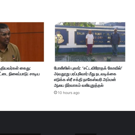
றி
இ
ற
ந்
து
போ
ன
த
ற்
கு
்தியவர்கள் கைது:
போலீஸிஸ் புகார்: ‘சட்டவிரோதக் கோவில்’
ஆ
்டை நிலைப்பாடு; சாடிய
அவதூறு பரப்புவோர் மீது நடவடிக்கை
ப்
எடுக்க ஸ்ரீ சக்தி நாகேஸ்வரி அம்மன்
பி
ஆலய நிர்வாகம் வலியுறுத்தல்
ரி
10 hours ago
க்
க
ப
ன்
றி
க்
கா