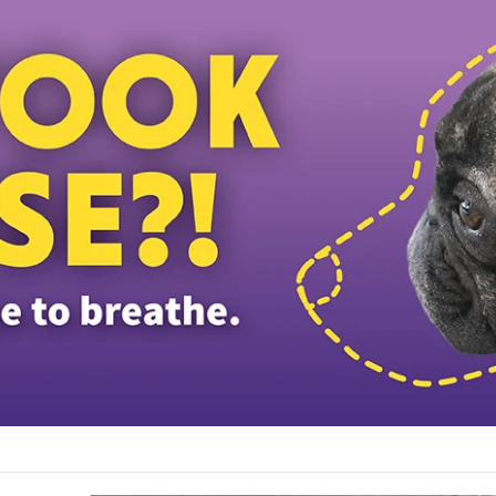
த்தியவர்கள் கைது: போலீஸாரின் இரட்டை நிலைப்பாடு; சாடிய RSN ராயர்