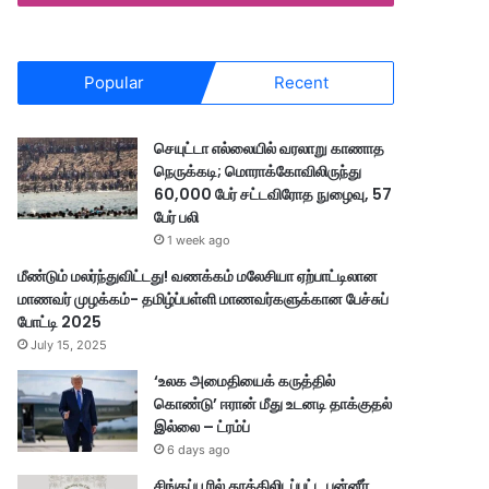
Popular
Recent
செயுட்டா எல்லையில் வரலாறு காணாத
நெருக்கடி; மொராக்கோவிலிருந்து
60,000 பேர் சட்டவிரோத நுழைவு, 57
பேர் பலி
1 week ago
மீண்டும் மலர்ந்துவிட்டது! வணக்கம் மலேசியா ஏற்பாட்டிலான
மாணவர் முழக்கம்- தமிழ்ப்பள்ளி மாணவர்களுக்கான பேச்சுப்
போட்டி 2025
July 15, 2025
‘உலக அமைதியைக் கருத்தில்
கொண்டு’ ஈரான் மீது உடனடி தாக்குதல்
இல்லை – ட்ரம்ப்
6 days ago
சிங்கப்பூரில் தூக்கிலிடப்பட்ட பன்னீர்