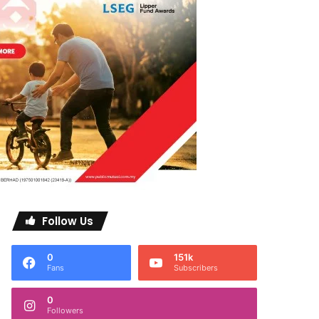
Follow Us
0
151k
Fans
Subscribers
0
Followers