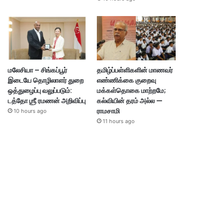
மலேசியா – சிங்கப்பூர்
தமிழ்ப்பள்ளிகளின் மாணவர்
இடையே தொழிலாளர் துறை
எண்ணிக்கை குறைவு
ஒத்துழைப்பு வலுப்படும்:
மக்கள்தொகை மாற்றமே;
டத்தோ ஶ்ரீ ரமணன் அறிவிப்பு
கல்வியின் தரம் அல்ல —
ராமசாமி
10 hours ago
11 hours ago