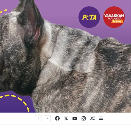
Facebook
X
YouTube
Instagram
Random Article
Sidebar