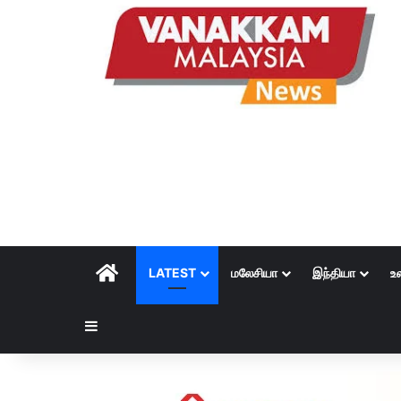
HOME
LATEST
மலேசியா
இந்தியா
உ
Sidebar