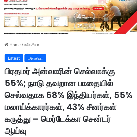
Home
/
மலேசியா
Latest
மலேசியா
பிரதமர் அன்வாரின் செல்வாக்கு
55%; நாடு தவறான பாதையில்
செல்வதாக 68% இந்தியர்கள், 55%
மலாய்க்காரர்கள், 43% சீனர்கள்
கருத்து – மெர்டேக்கா சென்டர்
ஆய்வு