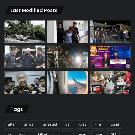
Last Modified Posts
Tags
after
anwar
arrested
car
dies
Fire
found
in
indian
killed
malaysia
man
over
PM