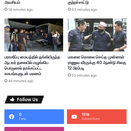
அவசியம்
குற்றச்சாட்டு
க
ல்
55
68
anwar
approval
18 minutes ago
43 minutes ago
ள்
லு
ப
ம்
Country
direction
gets
ற
பா
ந்
தை
heading
Indianvoters
த
யை
ன
ப்
MerdekaCentre
PM
poll
ப
ய
rating
think
Wrong
பராமரிப்பு மையத்தில் தங்கியிருந்த
மகளை கொலை செய்த முன்னாள்
ன்
ஆடவர் தலையில் மழுங்கிய
ராணுவ வீரருக்கு 40 ஆண்டு சிறை,
ப
பொருளால் தாக்கப்பட்ட
12 பிரம்படி
டு
காயங்களுடன் மரணம்
50 minutes ago
த்
46 minutes ago
தி
ய
உ
Follow Us
ய
ர்
0
151k
ச
Fans
Subscribers
க்
தி