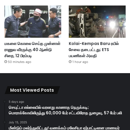
மகளை கொலை செய்த முன்னாள்
Kolai-Kempas Baru ரயில்
ராணுவ வீரருக்கு 40 ஆண்டு
சேவை தடைபட்டது; ETS
சிறை, 12 பிரம்படி
பயணிகள் அவதி
50 minutes ago
1 hour ago
Most Viewed Posts
5 days ago
செயுட்டா எல்லையில் வரலாறு காணாத நெருக்கடி;
மொராக்கோவிலிருந்து 60,000 பேர் சட்டவிரோத நுழைவு, 57 பேர் பலி
July 15, 2025
மீண்டும் மலர்ந்துவிட்டது! வணக்கம் மலேசியா ஏற்பாட்டிலான மாணவர்