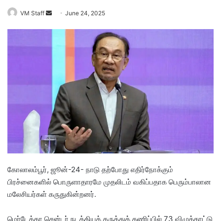
VM Staff
S
June 24, 2025
e
n
d
a
n
e
m
a
i
l
கோலாலம்பூர், ஜூன்-24- நாடு தற்போது எதிர்நோக்கும்
பிரச்னைகளில் பொருளாதாரமே முதலிடம் வகிப்பதாக பெரும்பாலான
மலேசியர்கள் கருதுகின்றனர்.
மெர்டேக்கா சென்டர் நடத்தியக் கருத்துக் கணிப்பில் 73 விழுக்காட்டு