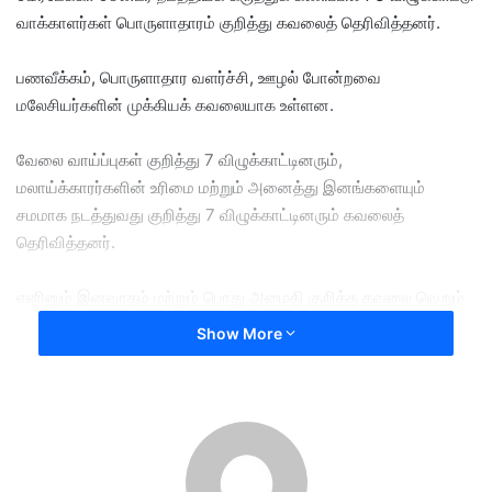
வாக்காளர்கள் பொருளாதாரம் குறித்து கவலைத் தெரிவித்தனர்.
பணவீக்கம், பொருளாதார வளர்ச்சி, ஊழல் போன்றவை
மலேசியர்களின் முக்கியக் கவலையாக உள்ளன.
வேலை வாய்ப்புகள் குறித்து 7 விழுக்காட்டினரும்,
மலாய்க்காரர்களின் உரிமை மற்றும் அனைத்து இனங்களையும்
சமமாக நடத்துவது குறித்து 7 விழுக்காட்டினரும் கவலைத்
தெரிவித்தனர்.
எனினும் இனவாதம் மற்றும் பொது அமைதி குறித்த கவலை வெறும்
3 விழுக்காட்டில் மட்டுமே இருப்பது ஆச்சரியத்தை ஏற்படுத்தியுள்ளது.
Show More
இந்தக் கவலைகளுக்கு எல்லாம் மத்தியில் பிரதமரின் மக்கள்
செல்வாக்கு மட்டும் குறையவில்லை.
கடந்தாண்டு டிசம்பரில் 53 விழுக்காட்டிலிருந்த டத்தோ ஸ்ரீ அன்வார்
இப்ராஹிமின் மக்கள் செல்வாக்கு தற்போது 55 விழுக்காட்டுக்கு