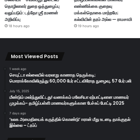
தொழிலாளர் துறை ஒத்துழைப்பு
எண்ணிக்கை குறைவு
வலுப்படும்: டத்தோ ஶ்ரீ ரமணன்
மக்கள்தொகை மாற்றமே;
அறிவிப்பு
கல்வியின் தரம் அல்ல — ராமசாமி
18 hours ago
19 hours ago
Most Viewed Posts
1 week ago
செயுட்டா எல்லையில் வரலாறு காணாத நெருக்கடி;
மொராக்கோவிலிருந்து 60,000 பேர் சட்டவிரோத நுழைவு, 57 பேர் பலி
July 15, 2025
மீண்டும் மலர்ந்துவிட்டது! வணக்கம் மலேசியா ஏற்பாட்டிலான மாணவர்
முழக்கம்- தமிழ்ப்பள்ளி மாணவர்களுக்கான பேச்சுப் போட்டி 2025
7 days ago
‘உலக அமைதியைக் கருத்தில் கொண்டு’ ஈரான் மீது உடனடி தாக்குதல்
இல்லை – ட்ரம்ப்