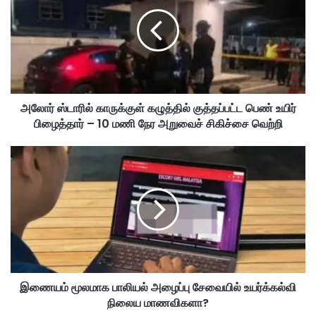
ர்
ஸ்
டா
ரி
ல்
கா
ரு
அலோர் ஸ்டாரில் காருக்குள் கழுத்தில் குத்தப்பட்ட பெண் உயிர்
க்
பிழைத்தார் – 10 மணி நேர அறுவைச் சிகிச்சை வெற்றி
கு
ள்
க
இ
ழு
ணை
த்
ய
தி
ம்
ல்
மூ
கு
ல
த்
மா
த
க
ப்
பா
ப
இணையம் மூலமாக பாலியல் அழைப்பு சேவையில் உயர்க்கல்வி
லி
ட்
நிலைய மாணவிகளா?
ய
ட
ல்