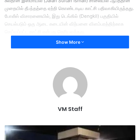
சுல்தான் இஸ்மாயில் (Jalan Sultan Ismail) சாலையில் ஆபத்தான
முறையில் தீபந்தத்தை ஏற்றி கொண்டாடிய காட்சி பதிவாகியிருந்தது.
போலீஸ் விசாரணையில், இது டெங்கில் (Dengkil) பகுதியில்
செயல்படும் ஒரு ஆடை கடையின் விற்பனை விளம்பரத்திற்காக
செய்யப்பட்ட காட்சி என்பது தெரியவந்தது.
Show More
24 வயதுடைய கடை உரிமையாளர், கடை ஊழியர்கள் மற்றும் பணம்
வழங்கப்பட்ட சிலரும் கைது செய்யப்பட்டுள்ளனர். இந்த காட்சியில்
பங்கேற்றவர்களுக்கு 50 முதல் 700 ரிங்கிட் வரை ஊதியம்
வழங்கப்பட்டதாக தெரிவிக்கப்பட்டது.இந்த சம்பவம் தொடர்பாக
தொடர்ந்து விசாரணை நடைபெற்று வருகிறது.
15 arrested
advertising
VM Staff
Bukit Bintang Road
lighting lamps
அ
லோ