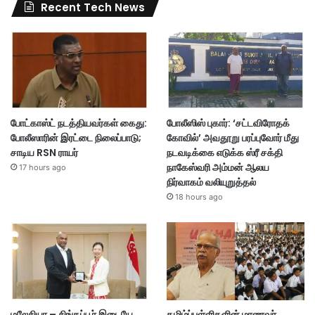
Recent Tech News
போட்காஸ்ட் நடத்தியவர்கள் கைது:
போலீஸிஸ் புகார்: ‘சட்டவிரோதக்
போலீஸாரின் இரட்டை நிலைப்பாடு;
கோவில்’ அவதூறு பரப்புவோர் மீது
சாடிய RSN ராயர்
நடவடிக்கை எடுக்க ஸ்ரீ சக்தி
நாகேஸ்வரி அம்மன் ஆலய
17 hours ago
நிர்வாகம் வலியுறுத்தல்
18 hours ago
மலேசியா – சிங்கப்பூர் இடையே
தமிழ்ப்பள்ளிகளின் மாணவர்