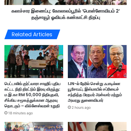
கு
பு
அ
கலாச்சார இணைப்பு; கோலாலம்பூரில் ‘பொன்னோவியம் 2’
;
தி
தஞ்சாவூர் ஓவியக் கண்காட்சி திறப்பு
கோ
க
லா
ப
ல
Related Articles
ட்
ம்
ச
பூ
த
ரி
ண்
ல்
ட
‘
னை
பொ
கி
ன்
டை
னோ
பெட்டாலிங் குர்ட்வாரா சாஹிப் புதிய
IJN-ல் நேரில் சென்று ஃபாடில்லா
க்
வி
கட்டட நிதி திரட்டும் இரவு விருந்து:
யூசோஃப், இஸ்மாயில் சப்ரியைச்
க
ய
ம.இ.கா RM 50,000 நிதியுதவி,
சந்தித்த பிரதமர் அன்வார் மற்றும்
வ
ம்
சீக்கிய சமூகத்துக்கான ஆதரவு
அவரது துணைவியார்
ழி
2
தொடரும் – விக்னேஸ்வரன் உறுதி
2 hours ago
வ
’
18 minutes ago
கை
த
செ
ஞ்
ய்
சா