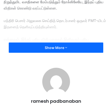
நிறுத்துமிட வசதிகளை மேம்படுத்தும் நோக்கிலேயே, இந்தப் புதிய
விதிகள் கொண்டு வரப்பட்டுள்ளன.
மந்திரி பெசார் அலுவலக செய்தித் தொடர்பாளர் ஒருவர் FMT-யிடம்
இதனைத் தெளிவுப்படுத்தியுள்ளார்.
​என்றாலும், இந்தப் புதிய விதிமுறைகள் இனிவரும் புதிய
திட்டங்களுக்கு மட்டுமே பொருந்தும் என்றும், வணிக வளாகங்களில்
Show More
ஏற்கனவே இயங்கி வரும் வழிபாட்டுத் தலங்களை இது எந்த
வகையிலும் பாதிக்காது என்றும் அவர் சொன்னார்.
தவிர, இனிமேல் உருவாக்கப்படும் ஒவ்வொரு புதிய குடியிருப்புப்
பகுதிகளிலும் முஸ்லீம் மற்றும் முஸ்லீம் அல்லாத வழிபாட்டுத்
தலங்களுக்கென பிரத்யேக நிலங்கள் அரசாங்கத்தால் ஒதுக்கப்படும்
என்றும் அவர் தெரிவித்தார்.
ramesh padbanaban
இப்புதிய வழிகாட்டிகள் குறித்து பெட்டாலிங் ஜெயா நாடாளுமன்ற
உறுப்பினர் Lee Chean Chung முன்னதாகக் கேள்வி எழுப்பியிருந்த