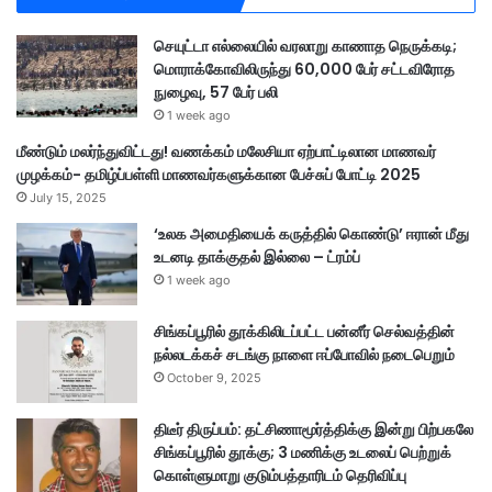
செயுட்டா எல்லையில் வரலாறு காணாத நெருக்கடி;
மொராக்கோவிலிருந்து 60,000 பேர் சட்டவிரோத
நுழைவு, 57 பேர் பலி
1 week ago
மீண்டும் மலர்ந்துவிட்டது! வணக்கம் மலேசியா ஏற்பாட்டிலான மாணவர்
முழக்கம்- தமிழ்ப்பள்ளி மாணவர்களுக்கான பேச்சுப் போட்டி 2025
July 15, 2025
‘உலக அமைதியைக் கருத்தில் கொண்டு’ ஈரான் மீது
உடனடி தாக்குதல் இல்லை – ட்ரம்ப்
1 week ago
சிங்கப்பூரில் தூக்கிலிடப்பட்ட பன்னீர் செல்வத்தின்
நல்லடக்கச் சடங்கு நாளை ஈப்போவில் நடைபெறும்
October 9, 2025
திடீர் திருப்பம்: தட்சிணாமூர்த்திக்கு இன்று பிற்பகலே
சிங்கப்பூரில் தூக்கு; 3 மணிக்கு உடலைப் பெற்றுக்
கொள்ளுமாறு குடும்பத்தாரிடம் தெரிவிப்பு