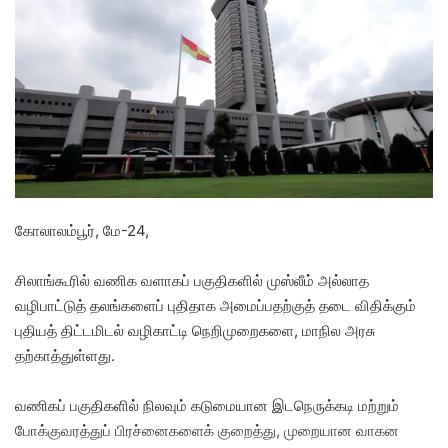
n
e
m
a
i
l
கோலாலம்பூர், மே-24,
​சிலாங்கூரில் வணிக வளாகப் பகுதிகளில் முஸ்லீம் அல்லாத
வழிபாட்டுத் தலங்களைப் புதிதாக அமைப்பதற்குத் தடை விதிக்கும்
புதியத் திட்டமிடல் வழிகாட்டி நெறிமுறைகளை, மாநில அரசு
தற்காத்துள்ளது.
வணிகப் பகுதிகளில் நிலவும் கடுமையான இடநெருக்கடி மற்றும்
போக்குவரத்துப் பிரச்னைகளைக் குறைத்து, முறையான வாகன