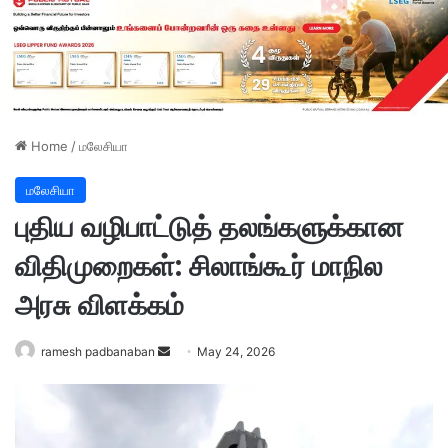
Home
/
மலேசியா
மலேசியா
புதிய வழிபாட்டுத் தலங்களுக்கான
விதிமுறைகள்: சிலாங்கூர் மாநில
அரசு விளக்கம்
ramesh padbanaban
S
May 24, 2026
e
n
d
a