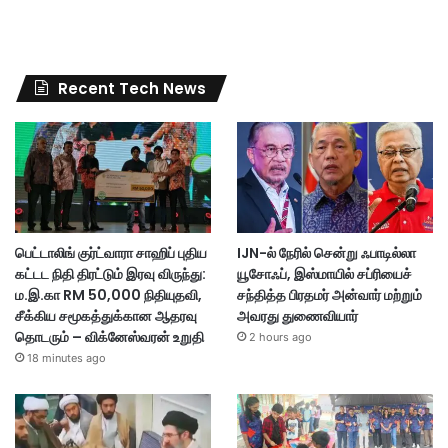
Recent Tech News
பெட்டாலிங் குர்ட்வாரா சாஹிப் புதிய
IJN-ல் நேரில் சென்று ஃபாடில்லா
கட்டட நிதி திரட்டும் இரவு விருந்து:
யூசோஃப், இஸ்மாயில் சப்ரியைச்
ம.இ.கா RM 50,000 நிதியுதவி,
சந்தித்த பிரதமர் அன்வார் மற்றும்
சீக்கிய சமூகத்துக்கான ஆதரவு
அவரது துணைவியார்
தொடரும் – விக்னேஸ்வரன் உறுதி
2 hours ago
18 minutes ago