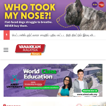
IJN-ல் நேரில் சென்று ஃபாடில்லா யூசோஃப், இஸ்மாயில் சப்ரியைச் சந்தித்த பிரதமர் அன்வார் மற்றும் அவரது துணைவியார்
Menu