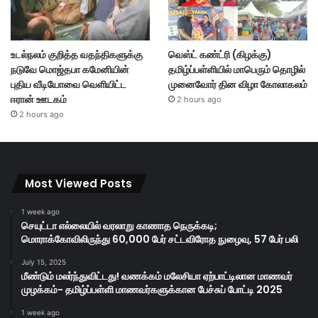
உடல்நலம் குறித்த வதந்திகளுக்கு
வெஸ்ட் கண்ட்ரி (கிழக்கு)
நடுவே மொஜ்தபா கமேனியின்
தமிழ்ப்பள்ளியில் மாபெரும் தொழில்
புதிய வீடியோவை வெளியிட்ட
முனைவோர் தின விழா கோலாகலம்
ஈரான் ஊடகம்
2 hours ago
2 hours ago
Most Viewed Posts
1 week ago
செயுட்டா எல்லையில் வரலாறு காணாத நெருக்கடி;
மொராக்கோவிலிருந்து 60,000 பேர் சட்டவிரோத நுழைவு, 57 பேர் பலி
July 15, 2025
மீண்டும் மலர்ந்துவிட்டது! வணக்கம் மலேசியா ஏற்பாட்டிலான மாணவர்
முழக்கம்- தமிழ்ப்பள்ளி மாணவர்களுக்கான பேச்சுப் போட்டி 2025
1 week ago