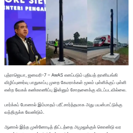
d
a
n
e
m
a
i
l
புத்ராஜெயா, ஜனவரி-7 – AwAS எனப்படும் புதியத் தானியங்கி
விழிப்புணர்வு பாதுகாப்பு முறை கேமராக்கள் மூலம் புள்ளிக்குப் புள்ளி
என்ற வேகக் கண்காணிப்பு இன்னும் சோதனைக்கு விடப்படவில்லை.
பார்க்கப் போனால் இம்மாதம் பரீட்சார்த்தமாக அது பயன்பாட்டுக்கு
வந்திருக்க வேண்டும்.
ஆனால் இந்த முன்னோடித் திட்டத்தை அமுலுக்குக் கொண்டு வர