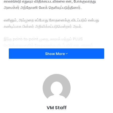
காலக்கெடு எதுவும் விதிக்கப்படவில்லை என, போக்குவரத்து
அமைச்சர் அந்தோணி லோக் தெளிவுப்படுத்தினார்.
எனினும், அம்முறை எப்போது சோதனைக்கு விடப்படும் என்பது
கண்டிப்பாக பின்னர் அறிவிக்கப்படுமென்றார் அவர்.
இந்த point-to-point முறை, காராக் மற்றும் PLUS
நெடுஞ்சாலைகளில் சோதனைக்கு விடப்படும் என, சாலைப்
போக்குவரத்துத் துறையான JPJ ஏற்கனவே அறிவித்துள்ளது.
Show More
காராக் நெடுஞ்சாலையில் கெந்திங் செம்பா சுரங்கப்பாதைலிருந்து
கோம்பாக் ஓய்வெடுக்கும் பகுதி வரையிலும், PLUS
நெடுஞ்சாலையில் செனாவாங் டோல் சாவடி தொடங்கி அலோர் காஜா
டோல் சாவடி வரையிலும் அச்சோதனை நடத்தப்படும்.
விபத்துகள் அதிகம் நிகழும், PLUS நெடுஞ்சாலை, ஈப்போவில் உள்ள
மேனோரா சுரங்கப் பாதை போன்ற இடங்களில் மேம்படுத்தப்பட்ட அந்த
VM Staff
AwAS கேமராக்களைப் பொருத்த JPJ இலக்கு வைத்துள்ளது.