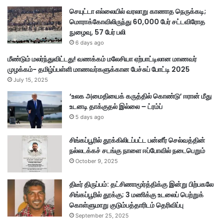
செயுட்டா எல்லையில் வரலாறு காணாத நெருக்கடி;
மொராக்கோவிலிருந்து 60,000 பேர் சட்டவிரோத
நுழைவு, 57 பேர் பலி
6 days ago
மீண்டும் மலர்ந்துவிட்டது! வணக்கம் மலேசியா ஏற்பாட்டிலான மாணவர்
முழக்கம்- தமிழ்ப்பள்ளி மாணவர்களுக்கான பேச்சுப் போட்டி 2025
July 15, 2025
‘உலக அமைதியைக் கருத்தில் கொண்டு’ ஈரான் மீது
உடனடி தாக்குதல் இல்லை – ட்ரம்ப்
5 days ago
சிங்கப்பூரில் தூக்கிலிடப்பட்ட பன்னீர் செல்வத்தின்
நல்லடக்கச் சடங்கு நாளை ஈப்போவில் நடைபெறும்
October 9, 2025
திடீர் திருப்பம்: தட்சிணாமூர்த்திக்கு இன்று பிற்பகலே
சிங்கப்பூரில் தூக்கு; 3 மணிக்கு உடலைப் பெற்றுக்
கொள்ளுமாறு குடும்பத்தாரிடம் தெரிவிப்பு
September 25, 2025