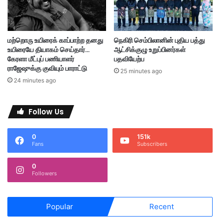
ங்
க
ள்
;
மற்றொரு உயிரைக் காப்பாற்ற தனது
நெகிரி செம்பிலானின் புதிய பத்து
கே
உயிரையே தியாகம் செய்தார்…
ஆட்சிக்குழு உறுப்பினர்கள்
ர
கேரளா மீட்புப் பணியாளர்
பதவியேற்ப
ளா
ராஜேஷுக்கு குவியும் பாராட்டு
25 minutes ago
&
24 minutes ago
டெ
ல்
லி
Follow Us
யி
ல்
0
151k
அ
Fans
Subscribers
தி
க
0
பா
Followers
தி
ப்
பு
Popular
Recent