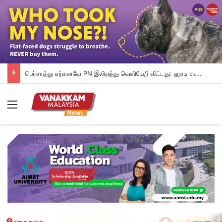
பெர்சாத்து ஏற்கனவே PN இலிருந்து வெளியேறி விட்டது: ஹாடி கூறுகிறார்
Menu