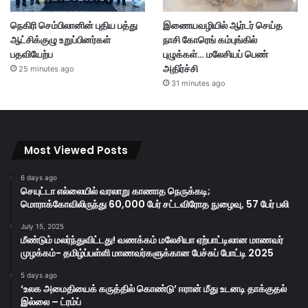
நெகிரி செம்பிலானின் புதிய பத்து
இணையவழியில் ஆர்டர் செய்த
ஆட்சிக்குழு உறுப்பினர்கள்
நாசி கோரெங் கம்புங்கில்
பதவியேற்ப
புழுக்கள்… மலேசியப் பெண்
அதிர்ச்சி
25 minutes ago
31 minutes ago
Most Viewed Posts
6 days ago
செயுட்டா எல்லையில் வரலாறு காணாத நெருக்கடி;
மொராக்கோவிலிருந்து 60,000 பேர் சட்டவிரோத நுழைவு, 57 பேர் பலி
July 15, 2025
மீண்டும் மலர்ந்துவிட்டது! வணக்கம் மலேசியா ஏற்பாட்டிலான மாணவர்
முழக்கம்- தமிழ்ப்பள்ளி மாணவர்களுக்கான பேச்சுப் போட்டி 2025
5 days ago
‘உலக அமைதியைக் கருத்தில் கொண்டு’ ஈரான் மீது உடனடி தாக்குதல்
இல்லை – ட்ரம்ப்