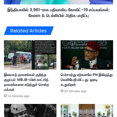
t
9
-
இந்தியாவில் 3,961-ராக பதிவாகிய கோவிட்-19 சம்பவங்கள்;
6
டை
கேரளா & டெல்லியில் அதிக பாதிப்பு
1
அ
-
றி
ரா
Related Articles
வி
க
த்
ப
தா
தி
ர்
வா
இ
கி
லோ
ய
ன்
கோ
மா
வி
இலவசத் தாவரங்கள் குறித்த
பெர்சாத்து ஏற்கனவே PN இலிருந்து
ஸ்
ட்
குழப்பம்: MBJB-யின் காட்சித்
வெளியேறி விட்டது: ஹாடி
க்
-
தாவரங்களை எடுத்துச் சென்ற
கூறுகிறார்
1
மக்கள்
20 minutes ago
9
14 minutes ago
ச
ம்
ப
வ