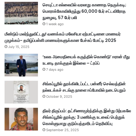
செயுட்டா எல்லையில் வரலாறு காணாத நெருக்கடி;
ர
மொராக்கோவிலிருந்து 60,000 பேர் சட்டவிரோத
லா
நுழைவு, 57 பேர் பலி
று
1 week ago
மீண்டும் மலர்ந்துவிட்டது! வணக்கம் மலேசியா ஏற்பாட்டிலான மாணவர்
முழக்கம்- தமிழ்ப்பள்ளி மாணவர்களுக்கான பேச்சுப் போட்டி 2025
July 15, 2025
‘உலக அமைதியைக் கருத்தில் கொண்டு’ ஈரான் மீது
உடனடி தாக்குதல் இல்லை – ட்ரம்ப்
7 days ago
சிங்கப்பூரில் தூக்கிலிடப்பட்ட பன்னீர் செல்வத்தின்
நல்லடக்கச் சடங்கு நாளை ஈப்போவில் நடைபெறும்
October 9, 2025
திடீர் திருப்பம்: தட்சிணாமூர்த்திக்கு இன்று பிற்பகலே
சிங்கப்பூரில் தூக்கு; 3 மணிக்கு உடலைப் பெற்றுக்
கொள்ளுமாறு குடும்பத்தாரிடம் தெரிவிப்பு
September 25, 2025