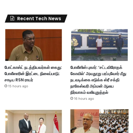
Recent Tech News
போட்காஸ்ட் நடத்தியவர்கள் கைது:
போலீஸிஸ் புகார்: ‘சட்டவிரோதக்
போலீஸாரின் இரட்டை நிலைப்பாடு;
கோவில்’ அவதூறு பரப்புவோர் மீது
சாடிய RSN ராயர்
நடவடிக்கை எடுக்க ஸ்ரீ சக்தி
நாகேஸ்வரி அம்மன் ஆலய
15 hours ago
நிர்வாகம் வலியுறுத்தல்
16 hours ago