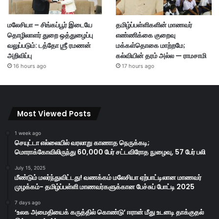
மலேசியா – சிங்கப்பூர் இடையே
தமிழ்ப்பள்ளிகளின் மாணவர்
தொழிலாளர் துறை ஒத்துழைப்பு
எண்ணிக்கை குறைவு
வலுப்படும்: டத்தோ ஶ்ரீ ரமணன்
மக்கள்தொகை மாற்றமே;
அறிவிப்பு
கல்வியின் தரம் அல்ல — ராமசாமி
16 hours ago
17 hours ago
Most Viewed Posts
1 week ago
செயுட்டா எல்லையில் வரலாறு காணாத நெருக்கடி;
மொராக்கோவிலிருந்து 60,000 பேர் சட்டவிரோத நுழைவு, 57 பேர் பலி
July 15, 2025
மீண்டும் மலர்ந்துவிட்டது! வணக்கம் மலேசியா ஏற்பாட்டிலான மாணவர்
முழக்கம்- தமிழ்ப்பள்ளி மாணவர்களுக்கான பேச்சுப் போட்டி 2025
7 days ago
‘உலக அமைதியைக் கருத்தில் கொண்டு’ ஈரான் மீது உடனடி தாக்குதல்