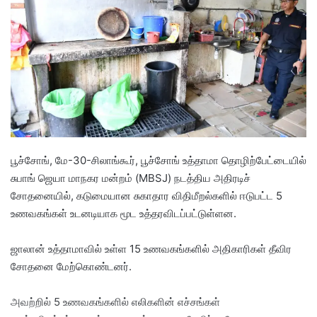
a
n
e
m
a
i
l
பூச்சோங், மே-30-சிலாங்கூர், பூச்சோங் உத்தாமா தொழிற்பேட்டையில்
சுபாங் ஜெயா மாநகர மன்றம் (MBSJ) நடத்திய அதிரடிச்
சோதனையில், கடுமையான சுகாதார விதிமீறல்களில் ஈடுபட்ட 5
உணவகங்கள் உடனடியாக மூட உத்தரவிடப்பட்டுள்ளன.
ஜாலான் உத்தாமாவில் உள்ள 15 உணவகங்களில் அதிகாரிகள் தீவிர
சோதனை மேற்கொண்டனர்.
அவற்றில் 5 உணவகங்களில் எலிகளின் எச்சங்கள்