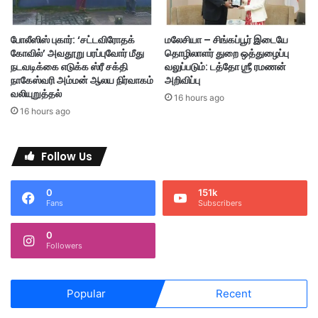
தி
ட்
மு
ட
டி
மு
போலீஸிஸ் புகார்: ‘சட்டவிரோதக்
மலேசியா – சிங்கப்பூர் இடையே
வி
த
கோவில்’ அவதூறு பரப்புவோர் மீது
தொழிலாளர் துறை ஒத்துழைப்பு
ன்
ல்
நடவடிக்கை எடுக்க ஸ்ரீ சக்தி
வலுப்படும்: டத்தோ ஶ்ரீ ரமணன்
றி
ம
நாகேஸ்வரி அம்மன் ஆலய நிர்வாகம்
அறிவிப்பு
நி
லே
வலியுறுத்தல்
16 hours ago
றை
சி
16 hours ago
வு
ய
ர்
;
Follow Us
டா
க்
0
151k
ட
Fans
Subscribers
ர்
.
0
ஜெ
Followers
ஸ்
வ
ந்
Popular
Recent
த்
வ