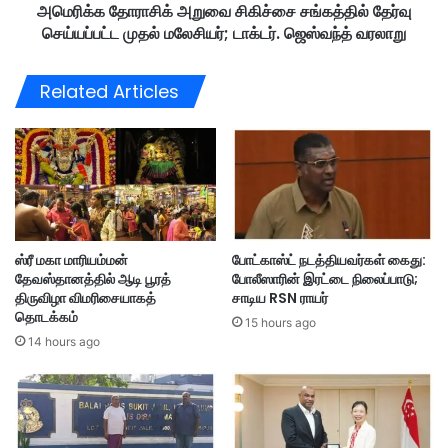
;
அமெரிக்க தோராசிக் அறுவை சிகிச்சை சங்கத்தில் தேர்வு
அ
ட்
செய்யப்பட்ட முதல் மலேசியர்; டாக்டர். ஜெஸ்வந்த் வரலாறு
று
ர
வை
ம்
சி
Related Articles
பி
கி
ன்
ச்
அ
சை
வ
ச
ச
ங்
ர
க
ஆ
த்
லோ
தி
ஸ்ரீ மகா மாரியம்மன்
போட்காஸ்ட் நடத்தியவர்கள் கைது:
ச
ல்
தேவஸ்தானத்தில் ஆடி பூரத்
போலீஸாரின் இரட்டை நிலைப்பாடு;
னை
தே
திருவிழா விமரிசையாகத்
சாடிய RSN ராயர்
க்
ர்
தொடக்கம்
கூ
15 hours ago
வு
14 hours ago
ட்
செ
ட
ய்
ம்
ய
இ
ப்
று
ப