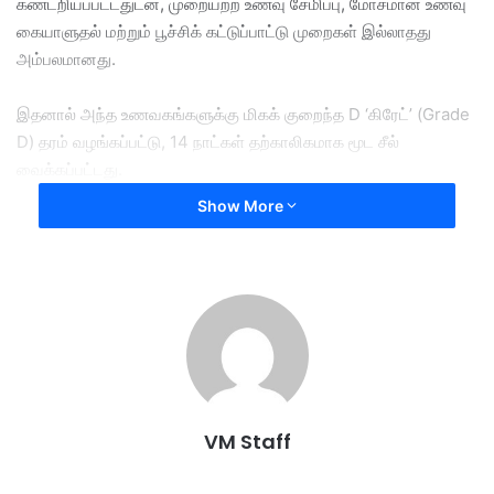
கண்டறியப்பட்டதுடன், முறையற்ற உணவு சேமிப்பு, மோசமான உணவு
கையாளுதல் மற்றும் பூச்சிக் கட்டுப்பாட்டு முறைகள் இல்லாதது
அம்பலமானது.
இதனால் அந்த உணவகங்களுக்கு மிகக் குறைந்த D ‘கிரேட்’ (Grade
D) தரம் வழங்கப்பட்டு, 14 நாட்கள் தற்காலிகமாக மூட சீல்
வைக்கப்பட்டது.
Show More
மேலும், ஊழியர்கள் apron மேலங்கி மற்றும் தலைக்கவசம்
அணியாமலிருந்தது, எண்ணெய் வடிகட்டி தளம் அமைக்காதது
மற்றும் ஊழியர்கள் டைபாய்டு தடுப்பூசி போடாதது போன்ற
குற்றங்களுக்காகவும் நோட்டீஸ்கள் வழங்கப்பட்டன.
போலீஸ், உள்நாட்டு வாணிப மற்றும் வாழ்க்கைச் செலவின அமைச்சு
சகம் உள்ளிட்ட பல நிறுவனங்கள் இணைந்து நடத்திய இந்த அதிரடிச்
சோதனையில், உரிமமின்றி இயங்கிய கடைகளின் பொருட்களும்
VM Staff
பறிமுதல் செய்யப்பட்டன.