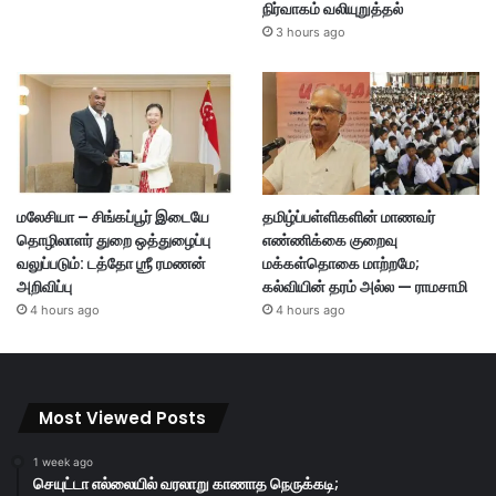
நிர்வாகம் வலியுறுத்தல்
3 hours ago
மலேசியா – சிங்கப்பூர் இடையே
தமிழ்ப்பள்ளிகளின் மாணவர்
தொழிலாளர் துறை ஒத்துழைப்பு
எண்ணிக்கை குறைவு
வலுப்படும்: டத்தோ ஶ்ரீ ரமணன்
மக்கள்தொகை மாற்றமே;
அறிவிப்பு
கல்வியின் தரம் அல்ல — ராமசாமி
4 hours ago
4 hours ago
Most Viewed Posts
1 week ago
செயுட்டா எல்லையில் வரலாறு காணாத நெருக்கடி;