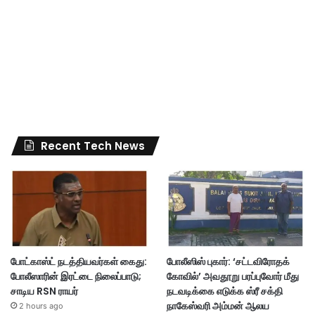
Recent Tech News
போட்காஸ்ட் நடத்தியவர்கள் கைது:
போலீஸிஸ் புகார்: ‘சட்டவிரோதக்
போலீஸாரின் இரட்டை நிலைப்பாடு;
கோவில்’ அவதூறு பரப்புவோர் மீது
சாடிய RSN ராயர்
நடவடிக்கை எடுக்க ஸ்ரீ சக்தி
நாகேஸ்வரி அம்மன் ஆலய
2 hours ago