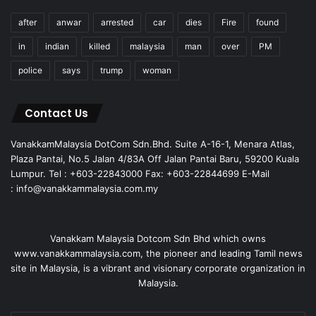
after
anwar
arrested
car
dies
Fire
found
in
indian
killed
malaysia
man
over
PM
police
says
trump
woman
Contact Us
VanakkamMalaysia DotCom Sdn.Bhd. Suite A-16-1, Menara Atlas,
Plaza Pantai, No.5 Jalan 4/83A Off Jalan Pantai Baru, 59200 Kuala
Lumpur. Tel : +603-22843000 Fax: +603-22844699 E-Mail
: info@vanakkammalaysia.com.my
Vanakkam Malaysia Dotcom Sdn Bhd which owns
www.vanakkammalaysia.com, the pioneer and leading Tamil news
site in Malaysia, is a vibrant and visionary corporate organization in
Malaysia.