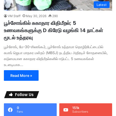
Latest
VM Staff
May 30, 2026
290
பூச்சோங்கில் சுகாதார விதிமீறல்; 5
உணவகங்களுக்கு D கிரேடு வழங்கி 14 நாட்கள்
மூடல் உத்தரவு
பூச்சோங், மே-30-சிலாங்கூர், பூச்சோங் உத்தாமா தொழிற்பேட்டையில்
சுபாங் ஜெயா மாநகர மன்றம் (MBSJ) நடத்திய அதிரடிச் சோதனையில்,
கடுமையான சுகாதார விதிமீறல்களில் ஈடுபட்ட 5 உணவகங்கள்
உடனடியாக…
Read More »
Follow Us
0
151k
Fans
Subscribers