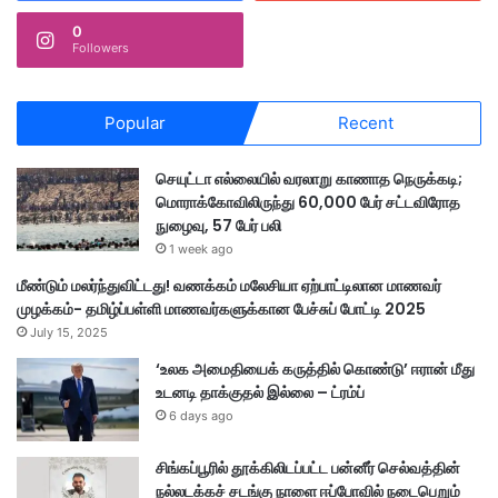
0
Followers
Popular
Recent
செயுட்டா எல்லையில் வரலாறு காணாத நெருக்கடி;
மொராக்கோவிலிருந்து 60,000 பேர் சட்டவிரோத
நுழைவு, 57 பேர் பலி
1 week ago
மீண்டும் மலர்ந்துவிட்டது! வணக்கம் மலேசியா ஏற்பாட்டிலான மாணவர்
முழக்கம்- தமிழ்ப்பள்ளி மாணவர்களுக்கான பேச்சுப் போட்டி 2025
July 15, 2025
‘உலக அமைதியைக் கருத்தில் கொண்டு’ ஈரான் மீது
உடனடி தாக்குதல் இல்லை – ட்ரம்ப்
6 days ago
சிங்கப்பூரில் தூக்கிலிடப்பட்ட பன்னீர் செல்வத்தின்
நல்லடக்கச் சடங்கு நாளை ஈப்போவில் நடைபெறும்