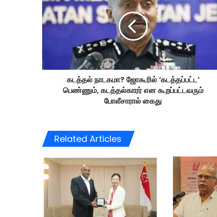
த்
த
ல்
நா
ட
க
மா
கடத்தல் நாடகமா? ஜோகூரில் ‘கடத்தப்பட்ட’
?
பெண்ணும், கடத்தல்காரர் என கூறப்பட்டவரும்
ஜோ
கூ
போலீசாரால் கைது
ரி
ல்
‘
Related Articles
க
ட
த்
த
ப்
ப
ட்
ட