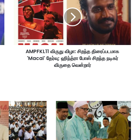
P
F
K
L
1
1
வி
AMPFKL11 விருது விழா: சிறந்த திரைப்படமாக
ரு
'Macai' தேர்வு; ஹிந்த்ரா போஸ் சிறந்த நடிகர்
து
வி
விருதை வென்றார்
ழா
:
சி
ற
ந்
த
தி
ரை
ப்
ப
ட