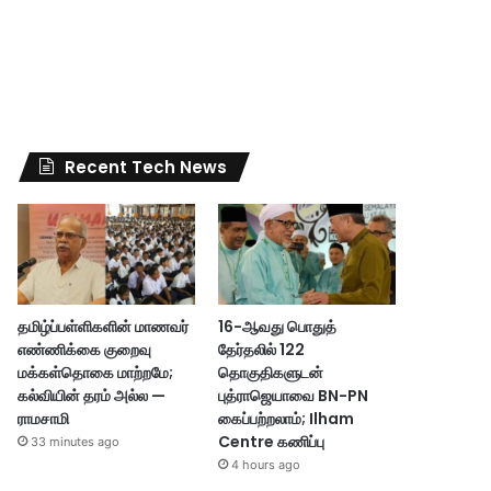
Recent Tech News
தமிழ்ப்பள்ளிகளின் மாணவர்
16-ஆவது பொதுத்
எண்ணிக்கை குறைவு
தேர்தலில் 122
மக்கள்தொகை மாற்றமே;
தொகுதிகளுடன்
கல்வியின் தரம் அல்ல —
புத்ராஜெயாவை BN-PN
ராமசாமி
கைப்பற்றலாம்; Ilham
Centre கணிப்பு
33 minutes ago
4 hours ago