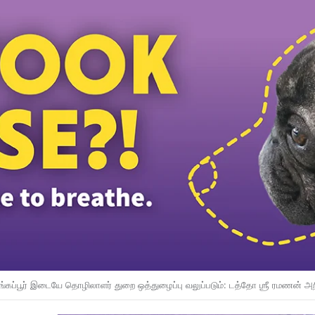
ிகளின் மாணவர் எண்ணிக்கை குறைவு மக்கள்தொகை மாற்றமே; கல்வியின் தரம் அல்ல