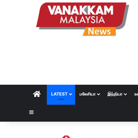
HOME
LATEST
மலேசியா
இந்தியா
உ
Sidebar