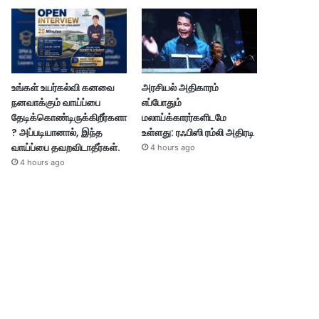
உங்கள் உயர்கல்வி கனவை
அரசியல் அதிகாரம்
நனவாக்கும் வாய்ப்பை
எப்போதும்
தேடிக்கொண்டிருக்கிறீர்களா
மலாய்க்காரர்களிடமே
? அப்படியானால், இந்த
உள்ளது: ரஃபிஸி ரம்லி அதிரடி
வாய்ப்பை தவறவிடாதீர்கள்.
4 hours ago
4 hours ago