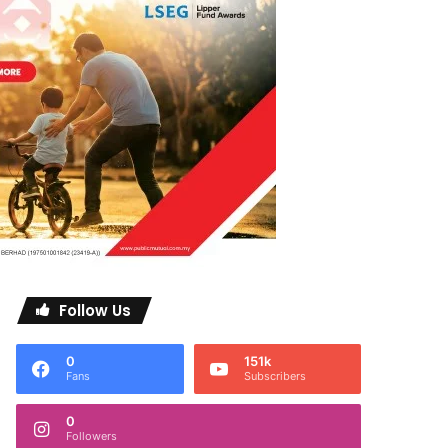
Follow Us
0
151k
Fans
Subscribers
0
Followers