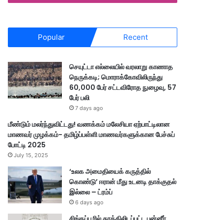
Popular
Recent
செயுட்டா எல்லையில் வரலாறு காணாத
நெருக்கடி; மொராக்கோவிலிருந்து
60,000 பேர் சட்டவிரோத நுழைவு, 57
பேர் பலி
7 days ago
மீண்டும் மலர்ந்துவிட்டது! வணக்கம் மலேசியா ஏற்பாட்டிலான
மாணவர் முழக்கம்- தமிழ்ப்பள்ளி மாணவர்களுக்கான பேச்சுப்
போட்டி 2025
July 15, 2025
‘உலக அமைதியைக் கருத்தில்
கொண்டு’ ஈரான் மீது உடனடி தாக்குதல்
இல்லை – ட்ரம்ப்
6 days ago
சிங்கப்பூரில் தூக்கிலிடப்பட்ட பன்னீர்