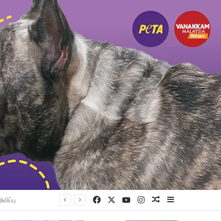
Facebook
X
YouTube
Instagram
Random Article
Sidebar
 — ராமசாமி