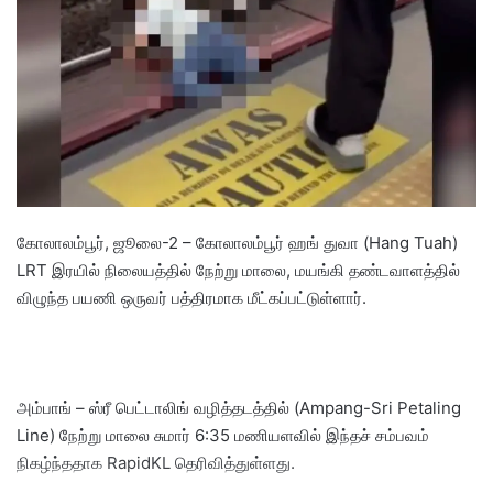
n
e
m
a
i
l
கோலாலம்பூர், ஜூலை-2 – கோலாலம்பூர் ஹங் துவா (Hang Tuah)
LRT இரயில் நிலையத்தில் நேற்று மாலை, மயங்கி தண்டவாளத்தில்
விழுந்த பயணி ஒருவர் பத்திரமாக மீட்கப்பட்டுள்ளார்.
அம்பாங் – ஸ்ரீ பெட்டாலிங் வழித்தடத்தில் (Ampang-Sri Petaling
Line) நேற்று மாலை சுமார் 6:35 மணியளவில் இந்தச் சம்பவம்
நிகழ்ந்ததாக RapidKL தெரிவித்துள்ளது.