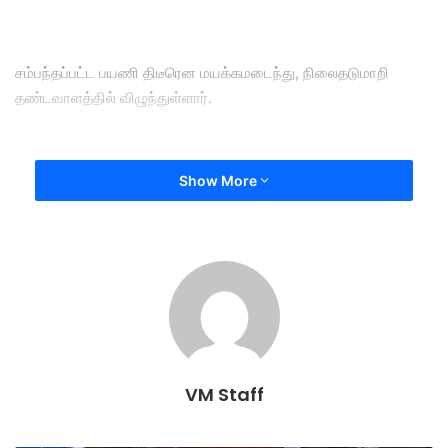
சம்பந்தப்பட்ட பயணி திடீரென மயக்கமடைந்து, நிலைதடுமாறி
தண்டவாளத்தில் விழுந்துள்ளார்.
Show More
இதைத் தொடர்ந்து, பாதுகாப்பு முன்னெச்சரிக்கையாக அந்த
வழித்தடத்திற்கான இரயில் சேவைகள் உடனடியாக நிறுத்தப்பட்டு,
தண்டவாளத்திற்கான மின்சார விநியோகமும் துண்டிக்கப்பட்டது.
மீட்புக் குழுவினர் விரைந்து செயல்பட்டு, அந்தப் பயணியைப்
பத்திரமாக மீட்டனர்.
VM Staff