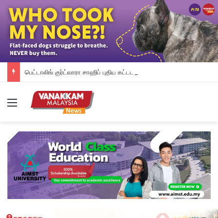
பெட்டாலிங் குர்ட்வாரா சாஹிப் புதிய கட்டட நிதி திரட்டும் இரவு விருந்து: ம.இ.கா RM 50,000 நிதியுதவி, சீக்கிய சமூகத்துக்கான ஆதரவு தொடரும் – விக்னேஸ்வரன் உறுதி
Menu