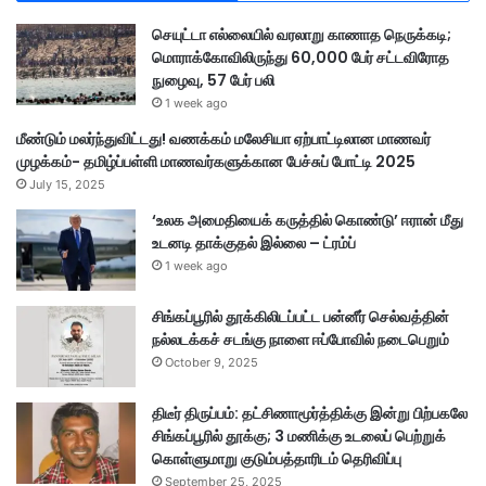
டி
செயுட்டா எல்லையில் வரலாறு காணாத நெருக்கடி;
ந
மொராக்கோவிலிருந்து 60,000 பேர் சட்டவிரோத
ட
நுழைவு, 57 பேர் பலி
வ
டி
1 week ago
க்
மீண்டும் மலர்ந்துவிட்டது! வணக்கம் மலேசியா ஏற்பாட்டிலான மாணவர்
கை
முழக்கம்- தமிழ்ப்பள்ளி மாணவர்களுக்கான பேச்சுப் போட்டி 2025
July 15, 2025
‘உலக அமைதியைக் கருத்தில் கொண்டு’ ஈரான் மீது
உடனடி தாக்குதல் இல்லை – ட்ரம்ப்
1 week ago
சிங்கப்பூரில் தூக்கிலிடப்பட்ட பன்னீர் செல்வத்தின்
நல்லடக்கச் சடங்கு நாளை ஈப்போவில் நடைபெறும்
October 9, 2025
திடீர் திருப்பம்: தட்சிணாமூர்த்திக்கு இன்று பிற்பகலே
சிங்கப்பூரில் தூக்கு; 3 மணிக்கு உடலைப் பெற்றுக்
கொள்ளுமாறு குடும்பத்தாரிடம் தெரிவிப்பு
September 25, 2025