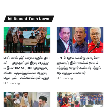
Recent Tech News
பெட்டாலிங் குர்ட்வாரா சாஹிப் புதிய
IJN-ல் நேரில் சென்று ஃபாடில்லா
கட்டட நிதி திரட்டும் இரவு விருந்து:
யூசோஃப், இஸ்மாயில் சப்ரியைச்
ம.இ.கா RM 50,000 நிதியுதவி,
சந்தித்த பிரதமர் அன்வார் மற்றும்
சீக்கிய சமூகத்துக்கான ஆதரவு
அவரது துணைவியார்
தொடரும் – விக்னேஸ்வரன் உறுதி
3 hours ago
2 hours ago