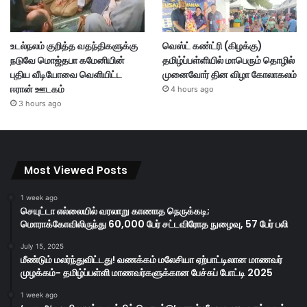
உடல்நலம் குறித்த வதந்திகளுக்கு
வெஸ்ட் கண்ட்ரி (கிழக்கு)
நடுவே மொஜ்தபா கமேனியின்
தமிழ்ப்பள்ளியில் மாபெரும் தொழில்
புதிய வீடியோவை வெளியிட்ட
முனைவோர் தின விழா கோலாகலம்
ஈரான் ஊடகம்
4 hours ago
3 hours ago
Most Viewed Posts
1 week ago
செயுட்டா எல்லையில் வரலாறு காணாத நெருக்கடி;
மொராக்கோவிலிருந்து 60,000 பேர் சட்டவிரோத நுழைவு, 57 பேர் பலி
July 15, 2025
மீண்டும் மலர்ந்துவிட்டது! வணக்கம் மலேசியா ஏற்பாட்டிலான மாணவர்
முழக்கம்- தமிழ்ப்பள்ளி மாணவர்களுக்கான பேச்சுப் போட்டி 2025
1 week ago