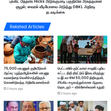
டா
புக்கிட் பிந்தாங் Hicks அடுக்குமாடி பகுதியில் அசுத்தமான
i
ளு
சூழல்; வைரல் வீடியோவை அடுத்து DBKL அதிரடி
c
Hang Tuah LRT station
ம
k
நடவடிக்கை
ன்
s
Passenger safely rescued
ற
அ
Related Articles
த்
டு
தி
க்
ல்
கு
இ
மா
ணை
டி
ய
ப
க்
கு
கு
தி
75,000 மரபணுக் குறியீடுகள்
பெட்டாலிங் குர்ட்வாரா சாஹிப் புதிய
ற்
யி
ஆய்வு: பழந்தமிழர்களின் மரபணு
கட்டட நிதி திரட்டும் இரவு விருந்து:
ற
ல்
வரலாற்றை வெளிச்சத்திற்குக்
ம.இ.கா RM 50,000 நிதியுதவி,
ங்
அ
கொண்டுவந்த அறிவியலாளர்கள்
சீக்கிய சமூகத்துக்கான ஆதரவு
க
சு
தொடரும் – விக்னேஸ்வரன் உறுதி
2 hours ago
ள்
த்
2 hours ago
ம
த
சோ
மா
தா
ன
நி
சூ