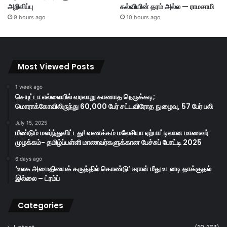
அறிவிப்பு
கல்வியின் தரம் அல்ல — ராமசாமி
9 hours ago
10 hours ago
Most Viewed Posts
1 week ago
செயுட்டா எல்லையில் வரலாறு காணாத நெருக்கடி;
மொராக்கோவிலிருந்து 60,000 பேர் சட்டவிரோத நுழைவு, 57 பேர் பலி
July 15, 2025
மீண்டும் மலர்ந்துவிட்டது! வணக்கம் மலேசியா ஏற்பாட்டிலான மாணவர்
முழக்கம்- தமிழ்ப்பள்ளி மாணவர்களுக்கான பேச்சுப் போட்டி 2025
6 days ago
‘உலக அமைதியைக் கருத்தில் கொண்டு’ ஈரான் மீது உடனடி தாக்குதல்
இல்லை – ட்ரம்ப்
Categories