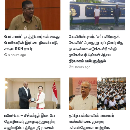
போட்காஸ்ட் நடத்தியவர்கள் கைது:
போலீஸிஸ் புகார்: ‘சட்டவிரோதக்
போலீஸாரின் இரட்டை நிலைப்பாடு;
கோவில்’ அவதூறு பரப்புவோர் மீது
சாடிய RSN ராயர்
நடவடிக்கை எடுக்க ஸ்ரீ சக்தி
நாகேஸ்வரி அம்மன் ஆலய
8 hours ago
நிர்வாகம் வலியுறுத்தல்
9 hours ago
மலேசியா – சிங்கப்பூர் இடையே
தமிழ்ப்பள்ளிகளின் மாணவர்
தொழிலாளர் துறை ஒத்துழைப்பு
எண்ணிக்கை குறைவு
வலுப்படும்: டத்தோ ஶ்ரீ ரமணன்
மக்கள்தொகை மாற்றமே;