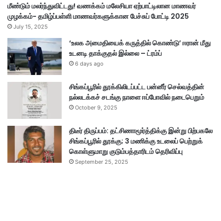
மீண்டும் மலர்ந்துவிட்டது! வணக்கம் மலேசியா ஏற்பாட்டிலான மாணவர்
முழக்கம்- தமிழ்ப்பள்ளி மாணவர்களுக்கான பேச்சுப் போட்டி 2025
July 15, 2025
‘உலக அமைதியைக் கருத்தில் கொண்டு’ ஈரான் மீது
உடனடி தாக்குதல் இல்லை – ட்ரம்ப்
6 days ago
சிங்கப்பூரில் தூக்கிலிடப்பட்ட பன்னீர் செல்வத்தின்
நல்லடக்கச் சடங்கு நாளை ஈப்போவில் நடைபெறும்
October 9, 2025
திடீர் திருப்பம்: தட்சிணாமூர்த்திக்கு இன்று பிற்பகலே
சிங்கப்பூரில் தூக்கு; 3 மணிக்கு உடலைப் பெற்றுக்
கொள்ளுமாறு குடும்பத்தாரிடம் தெரிவிப்பு
September 25, 2025