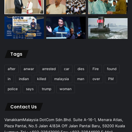
Tags
after
anwar
arrested
car
dies
Fire
found
in
indian
killed
malaysia
man
over
PM
police
says
trump
woman
Contact Us
VanakkamMalaysia DotCom Sdn.Bhd. Suite A-16-1, Menara Atlas,
Plaza Pantai, No.5 Jalan 4/83A Off Jalan Pantai Baru, 59200 Kuala