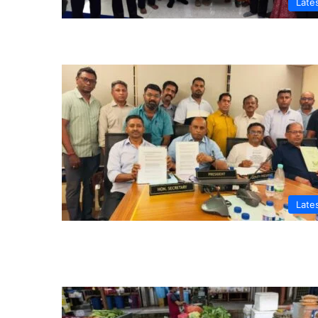
Late
Late