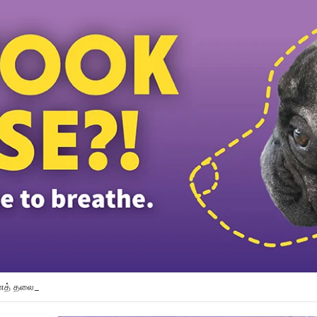
த் தலைவர் பதவியிலிருந்து விலக கோரினார் நூருல் இஸ்ஸா; தற்காலிக ஓய்வு வழங்கி