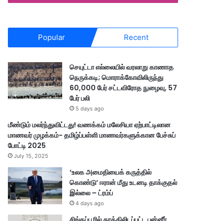
Popular
Recent
செயுட்டா எல்லையில் வரலாறு காணாத
நெருக்கடி; மொராக்கோவிலிருந்து
60,000 பேர் சட்டவிரோத நுழைவு, 57
பேர் பலி
5 days ago
மீண்டும் மலர்ந்துவிட்டது! வணக்கம் மலேசியா ஏற்பாட்டிலான
மாணவர் முழக்கம்- தமிழ்ப்பள்ளி மாணவர்களுக்கான பேச்சுப்
போட்டி 2025
July 15, 2025
‘உலக அமைதியைக் கருத்தில்
கொண்டு’ ஈரான் மீது உடனடி தாக்குதல்
இல்லை – ட்ரம்ப்
4 days ago
சிங்கப்பூரில் தூக்கிலிடப்பட்ட பன்னீர்