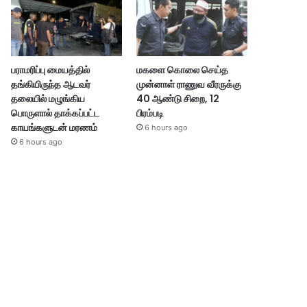
பராமரிப்பு மையத்தில்
மகளை கொலை செய்த
தங்கியிருந்த ஆடவர்
முன்னாள் ராணுவ வீரருக்கு
தலையில் மழுங்கிய
40 ஆண்டு சிறை, 12
பொருளால் தாக்கப்பட்ட
பிரம்படி
காயங்களுடன் மரணம்
6 hours ago
6 hours ago