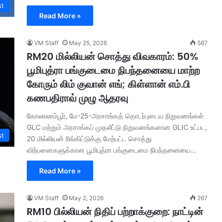
st
Read More »
VM Staff
May 25, 2026
567
RM20 மில்லியன் சொத்து விவகாரம்: 50%
பூமிபுத்ரா பங்குடைமை நிபந்தனையை மாற்ற
கோரும் லிம் குவான் எங்; கிள்ளான் எம்.பி
கணபதிராவ் முழு ஆதரவு
கோலாலாம்பூர், மே-25-அரசாங்கத் தொடர்புடைய நிறுவனங்கள்
GLC மற்றும் அரசாங்கப் முதலீட்டு நிறுவனங்களான GLIC உட்பட,
st
20 மில்லியன் ரிங்கிட்டுக்கு மேற்பட்ட சொத்து
விற்பனைகளுக்கான பூமிபுத்ரா பங்குடைமை நிபந்தனையை…
Read More »
VM Staff
May 2, 2026
267
RM10 பில்லியன் நிதிப் பற்றாக்குறை: நாட்டின்