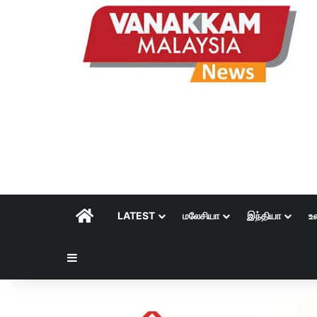
HOME
LATEST
மலேசியா
இந்தியா
உ
Sidebar