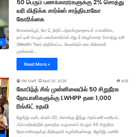
50 பெரும் பணக்காரர்களுக்கு 2% சொத்து
வரி விதிக்க சார்ல்ஸ் சாந்தியாகோ
கோரிக்கை
கோலாலம்பூர், மே-2, நிதிப் பற்றாக்குறையைச் சமாளிக்க,
நாட்டின் பெரும் பணக்காரர்கள் மீது 2 விழுக்காடு ‘சொத்து வரி’
st
(Wealth Tax) விதிக்கப்பட வேண்டும் என கிள்ளான்
முன்னாள்…
Read More »
VM Staff
April 20, 2026
406
கோபிந்த் சிங் முன்னிலையில் 50 சிறுநீரக
நோயாளிகளுக்கு LWHPP தலா 1,000
ரிங்கிட் உதவி
ஜோர்ஜ்டவுன், ஏப்ரல்-20, பினாங்கு இந்து அறப்பணி வாரியம்,
அம்மாநிலத்தில் குறைந்த வருமானம் பெறும் 50 சிறுநீரக
நோயாளிகளுக்கு நிதியுதவி வழங்கியுள்ளது. ஜோர்ஜ்டவுனில்