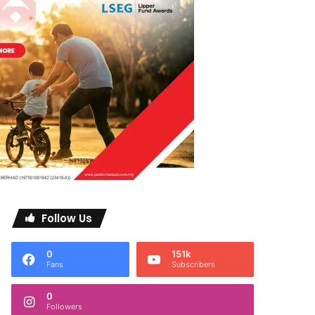
Follow Us
0
151k
Fans
Subscribers
0
Followers