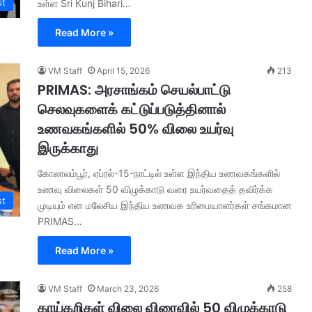
st
உள்ள Sri Kunj Bihari…
Read More »
VM Staff
April 15, 2026
213
PRIMAS: அரசாங்கம் செயல்பாட்டு
செலவுகளைக் கட்டுப்படுத்தினால்
உணவகங்களில் 50% விலை உயர்வு
இருக்காது
கோலாலம்பூர், ஏப்ரல்-15-நாட்டில் உள்ள இந்திய உணவகங்களில்
உணவு விலைகள் 50 விழுக்காடு வரை உயர்வதைத் தவிர்க்க
st
முடியும் என மலேசிய இந்திய உணவக உரிமையாளர்கள் சங்கமான
PRIMAS…
Read More »
VM Staff
March 23, 2026
258
காய்கறிகள் விலை விரைவில் 50 விழுக்காடு