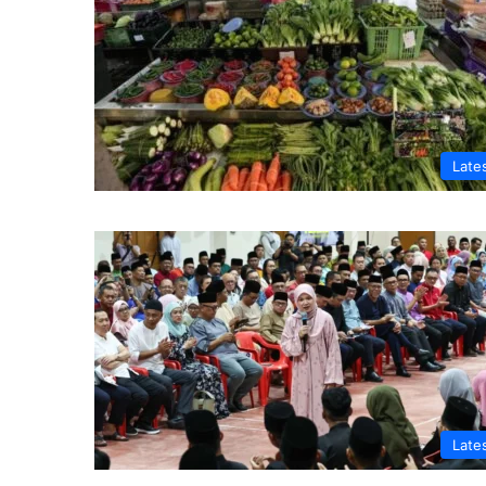
Late
Late