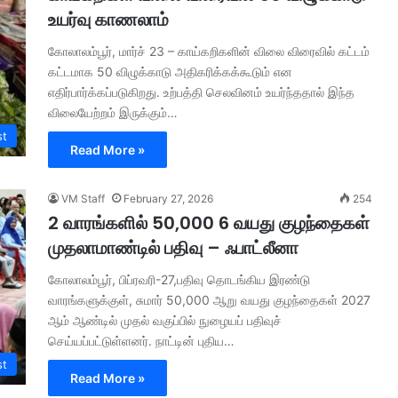
உயர்வு காணலாம்
கோலாலம்பூர், மார்ச் 23 – காய்கறிகளின் விலை விரைவில் கட்டம்
கட்டமாக 50 விழுக்காடு அதிகரிக்கக்கூடும் என
எதிர்பார்க்கப்படுகிறது. உற்பத்தி செலவினம் உயர்ந்ததால் இந்த
விலையேற்றம் இருக்கும்…
st
Read More »
VM Staff
February 27, 2026
254
2 வாரங்களில் 50,000 6 வயது குழந்தைகள்
முதலாமாண்டில் பதிவு – ஃபாட்லீனா
கோலாலம்பூர், பிப்ரவரி-27,பதிவு தொடங்கிய இரண்டு
வாரங்களுக்குள், சுமார் 50,000 ஆறு வயது குழந்தைகள் 2027
ஆம் ஆண்டில் முதல் வகுப்பில் நுழையப் பதிவுச்
செய்யப்பட்டுள்ளனர். நாட்டின் புதிய…
st
Read More »