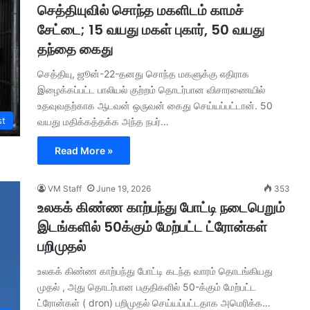
செத்தியுவில் சொந்த மகளிடம் காமச்
சேட்டை; 15 வயது மகள் புகார், 50 வயது
தந்தை கைது
செத்தியு, ஜூன்-22-தனது சொந்த மகளுக்கு எதிராக
இழைக்கப்பட்ட பாலியல் குற்றம் தொடர்பான விசாரணையில்
உதவுவதற்காக ஆடவன் ஒருவன் கைது செய்யப்பட்டான். 50
st
வயது மதிக்கத்தக்க அந்த நபர்…
Read More »
VM Staff
June 19, 2026
353
உலகக் கிண்ண காற்பந்து போட்டி நடைபெறும்
இடங்களில் 50க்கும் மேற்பட்ட ட்ரோன்கள்
பறிமுதல்
உலகக் கிண்ண காற்பந்து போட்டி கடந்த வாரம் தொடங்கியது
முதல் , அது தொடர்பான பகுதிகளில் 50-க்கும் மேற்பட்ட
ட்ரோன்கள் ( dron) பறிமுதல் செய்யப்பட்டதாக அமெரிக்க…