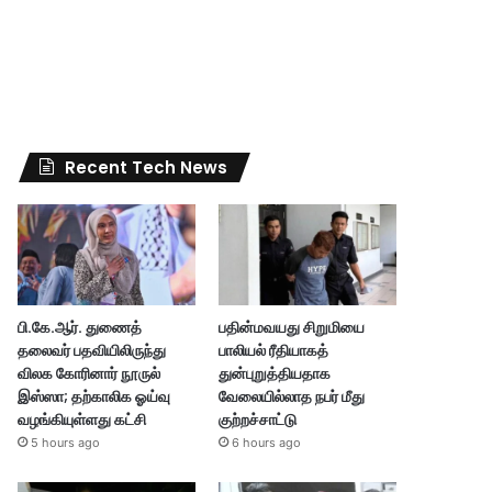
Recent Tech News
பி.கே.ஆர். துணைத்
பதின்மவயது சிறுமியை
தலைவர் பதவியிலிருந்து
பாலியல் ரீதியாகத்
விலக கோரினார் நூருல்
துன்புறுத்தியதாக
இஸ்ஸா; தற்காலிக ஓய்வு
வேலையில்லாத நபர் மீது
வழங்கியுள்ளது கட்சி
குற்றச்சாட்டு
5 hours ago
6 hours ago