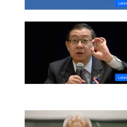
Late
Late