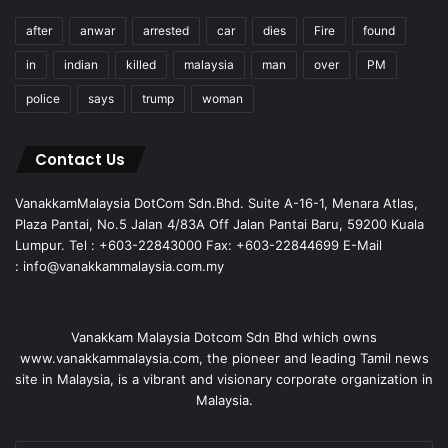
after
anwar
arrested
car
dies
Fire
found
in
indian
killed
malaysia
man
over
PM
police
says
trump
woman
Contact Us
VanakkamMalaysia DotCom Sdn.Bhd. Suite A-16-1, Menara Atlas,
Plaza Pantai, No.5 Jalan 4/83A Off Jalan Pantai Baru, 59200 Kuala
Lumpur. Tel : +603-22843000 Fax: +603-22844699 E-Mail
: info@vanakkammalaysia.com.my
Vanakkam Malaysia Dotcom Sdn Bhd which owns
www.vanakkammalaysia.com, the pioneer and leading Tamil news
site in Malaysia, is a vibrant and visionary corporate organization in
Malaysia.