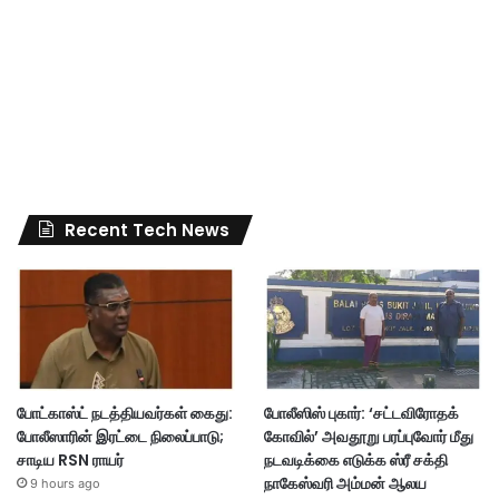
Recent Tech News
போட்காஸ்ட் நடத்தியவர்கள் கைது:
போலீஸிஸ் புகார்: ‘சட்டவிரோதக்
போலீஸாரின் இரட்டை நிலைப்பாடு;
கோவில்’ அவதூறு பரப்புவோர் மீது
சாடிய RSN ராயர்
நடவடிக்கை எடுக்க ஸ்ரீ சக்தி
நாகேஸ்வரி அம்மன் ஆலய
9 hours ago