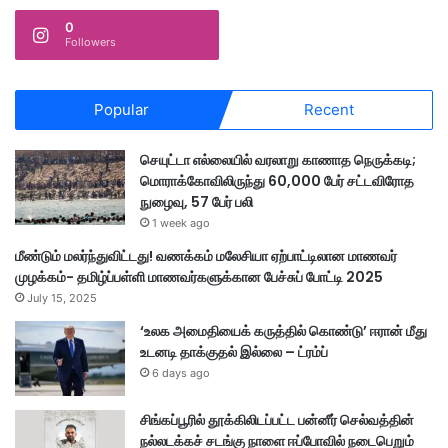
0
Followers
Popular
Recent
செயுட்டா எல்லையில் வரலாறு காணாத நெருக்கடி;
மொராக்கோவிலிருந்து 60,000 பேர் சட்டவிரோத
நுழைவு, 57 பேர் பலி
1 week ago
மீண்டும் மலர்ந்துவிட்டது! வணக்கம் மலேசியா ஏற்பாட்டிலான மாணவர்
முழக்கம்- தமிழ்ப்பள்ளி மாணவர்களுக்கான பேச்சுப் போட்டி 2025
July 15, 2025
‘உலக அமைதியைக் கருத்தில் கொண்டு’ ஈரான் மீது
உடனடி தாக்குதல் இல்லை – ட்ரம்ப்
6 days ago
சிங்கப்பூரில் தூக்கிலிடப்பட்ட பன்னீர் செல்வத்தின்
நல்லடக்கச் சடங்கு நாளை ஈப்போவில் நடைபெறும்