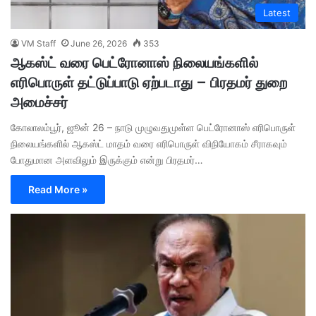
Latest
VM Staff
June 26, 2026
353
ஆகஸ்ட் வரை பெட்ரோனாஸ் நிலையங்களில்
எரிபொருள் தட்டுப்பாடு ஏற்படாது – பிரதமர் துறை
அமைச்சர்
கோலாலம்பூர், ஜூன் 26 – நாடு முழுவதுமுள்ள பெட்ரோனாஸ் எரிபொருள்
நிலையங்களில் ஆகஸ்ட் மாதம் வரை எரிபொருள் விநியோகம் சீராகவும்
போதுமான அளவிலும் இருக்கும் என்று பிரதமர்…
Read More »