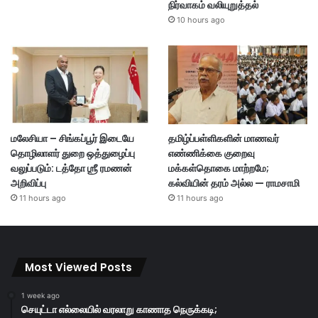
நிர்வாகம் வலியுறுத்தல்
10 hours ago
மலேசியா – சிங்கப்பூர் இடையே
தமிழ்ப்பள்ளிகளின் மாணவர்
தொழிலாளர் துறை ஒத்துழைப்பு
எண்ணிக்கை குறைவு
வலுப்படும்: டத்தோ ஶ்ரீ ரமணன்
மக்கள்தொகை மாற்றமே;
அறிவிப்பு
கல்வியின் தரம் அல்ல — ராமசாமி
11 hours ago
11 hours ago
Most Viewed Posts
1 week ago
செயுட்டா எல்லையில் வரலாறு காணாத நெருக்கடி;