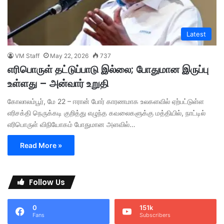
Latest
VM Staff
May 22, 2026
737
எரிபொருள் தட்டுப்பாடு இல்லை; போதுமான இருப்பு
உள்ளது – அன்வார் உறுதி
கோலாலம்பூர், மே 22 – ஈரான் போர் காரணமாக உலகளவில் ஏற்பட்டுள்ள
எரிசக்தி நெருக்கடி குறித்து எழுந்த கவலைகளுக்கு மத்தியில், நாட்டில்
எரிபொருள் விநியோகம் போதுமான அளவில்…
Read More »
Follow Us
0
151k
Fans
Subscribers