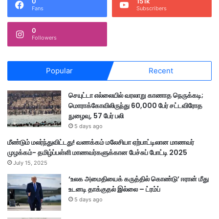
0
151k
Fans
Subscribers
0
Followers
Popular
Recent
செயுட்டா எல்லையில் வரலாறு காணாத நெருக்கடி;
மொராக்கோவிலிருந்து 60,000 பேர் சட்டவிரோத
நுழைவு, 57 பேர் பலி
5 days ago
மீண்டும் மலர்ந்துவிட்டது! வணக்கம் மலேசியா ஏற்பாட்டிலான மாணவர்
முழக்கம்- தமிழ்ப்பள்ளி மாணவர்களுக்கான பேச்சுப் போட்டி 2025
July 15, 2025
‘உலக அமைதியைக் கருத்தில் கொண்டு’ ஈரான் மீது
உடனடி தாக்குதல் இல்லை – ட்ரம்ப்
5 days ago