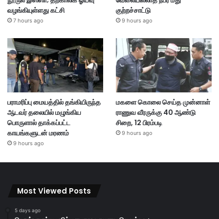
நூருல் இஸ்ஸா; தற்காலிக ஓய்வு
வேலையில்லாத நபர் மீது
வழங்கியுள்ளது கட்சி
குற்றச்சாட்டு
7 hours ago
9 hours ago
பராமரிப்பு மையத்தில் தங்கியிருந்த
மகளை கொலை செய்த முன்னாள்
ஆடவர் தலையில் மழுங்கிய
ராணுவ வீரருக்கு 40 ஆண்டு
பொருளால் தாக்கப்பட்ட
சிறை, 12 பிரம்படி
காயங்களுடன் மரணம்
9 hours ago
9 hours ago
Most Viewed Posts
5 days ago