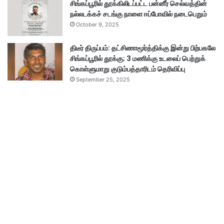
சிங்கப்பூரில் தூக்கிலிடப்பட்ட பன்னீர் செல்வத்தின்
நல்லடக்கச் சடங்கு நாளை ஈப்போவில் நடைபெறும்
October 9, 2025
திடீர் திருப்பம்: தட்சிணாமூர்த்திக்கு இன்று பிற்பகலே
சிங்கப்பூரில் தூக்கு; 3 மணிக்கு உடலைப் பெற்றுக்
கொள்ளுமாறு குடும்பத்தாரிடம் தெரிவிப்பு
September 25, 2025