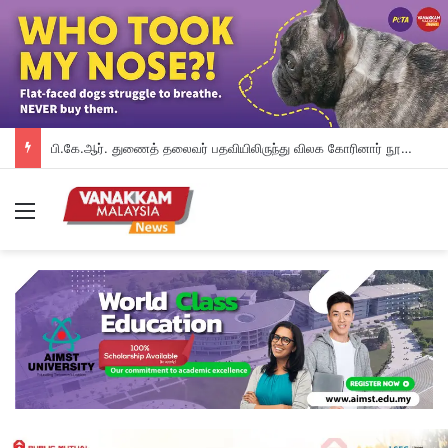
பி.கே.ஆர். துணைத் தலைவர் பதவியிலிருந்து விலக கோரினார் நூருல் இஸ்ஸா; தற்காலிக ஓய்வு வழங்கியுள்ளது கட்சி
Menu