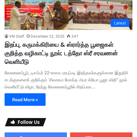
Latest
VM Staff
December 22, 2025
347
இறப்பு, கருமக்கிரியை & ஸ்ரார்த்த பூஜைகள்
குறித்த வழிகாட்டி நூல்; டத்தோ ஸ்ரீ சரவணன்
வெளியீடு
கோலாலாம்பூர், டிசம்பர் 22-சைவ மரபுப்படி இறந்தவர்களுக்கான இறுதிச்
சடங்குகளைக் குறிக்கும் ‘சிவாகம மோக்த அபர க்ரியா பூஜா விதி” நூல்
வெளியீட்டு விழா, நேற்று கோலாலாம்பூரில் சிறப்பாக…
Read More »
Follow Us