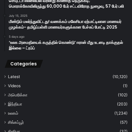
செயுட்டா எல்லையில் வரலாறு காணாத நெருக்கடி;
மொராக்கோவிலிருந்து 60,000 பேர் சட்டவிரோத நுழைவு, 57 பேர் பலி
July 15, 2025
மீண்டும் மலர்ந்துவிட்டது! வணக்கம் மலேசியா ஏற்பாட்டிலான மாணவர்
முழக்கம்- தமிழ்ப்பள்ளி மாணவர்களுக்கான பேச்சுப் போட்டி 2025
5 days ago
‘உலக அமைதியைக் கருத்தில் கொண்டு’ ஈரான் மீது உடனடி தாக்குதல்
இல்லை – ட்ரம்ப்
Categories
Latest
(10,120)
Videos
(1)
அமெரிக்கா
(102)
இந்தியா
(203)
உலகம்
(1,234)
சிங்கப்பூர்
(57)
சினிமா
(37)