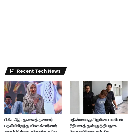
Recent Tech News
பி.கே.ஆர். துணைத் தலைவர்
பதின்மவயது சிறுமியை பாலியல்
பதவியிலிருந்து விலக கோரினார்
ரீதியாகத் துன்புறுத்தியதாக