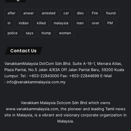
after
anwar
arrested
car
dies
Fire
found
in
indian
killed
malaysia
man
over
PM
police
says
trump
woman
Contact Us
VanakkamMalaysia DotCom Sdn.Bhd. Suite A-16-1, Menara Atlas,
Plaza Pantai, No.5 Jalan 4/83A Off Jalan Pantai Baru, 59200 Kuala
Lumpur. Tel : +603-22843000 Fax: +603-22844699 E-Mail
: info@vanakkammalaysia.com.my
Vanakkam Malaysia Dotcom Sdn Bhd which owns
www.vanakkammalaysia.com, the pioneer and leading Tamil news
site in Malaysia, is a vibrant and visionary corporate organization in
Malaysia.