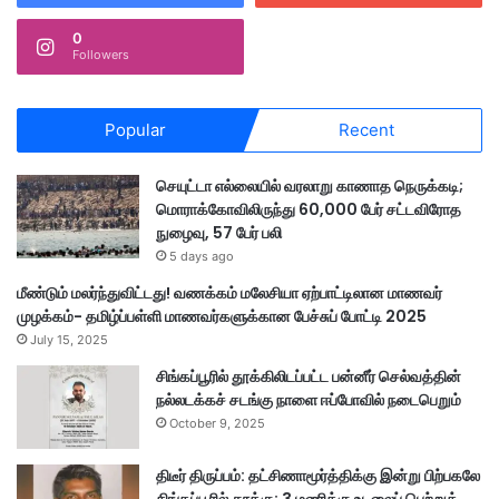
0
Followers
Popular
Recent
செயுட்டா எல்லையில் வரலாறு காணாத நெருக்கடி;
மொராக்கோவிலிருந்து 60,000 பேர் சட்டவிரோத
நுழைவு, 57 பேர் பலி
5 days ago
மீண்டும் மலர்ந்துவிட்டது! வணக்கம் மலேசியா ஏற்பாட்டிலான மாணவர்
முழக்கம்- தமிழ்ப்பள்ளி மாணவர்களுக்கான பேச்சுப் போட்டி 2025
July 15, 2025
சிங்கப்பூரில் தூக்கிலிடப்பட்ட பன்னீர் செல்வத்தின்
நல்லடக்கச் சடங்கு நாளை ஈப்போவில் நடைபெறும்
October 9, 2025
திடீர் திருப்பம்: தட்சிணாமூர்த்திக்கு இன்று பிற்பகலே