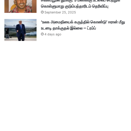
சிங்கப்பூரில் தூக்கு; 3 மணிக்கு உடலைப் பெற்றுக்
கொள்ளுமாறு குடும்பத்தாரிடம் தெரிவிப்பு
September 25, 2025
‘உலக அமைதியைக் கருத்தில் கொண்டு’ ஈரான் மீது
உடனடி தாக்குதல் இல்லை – ட்ரம்ப்
4 days ago