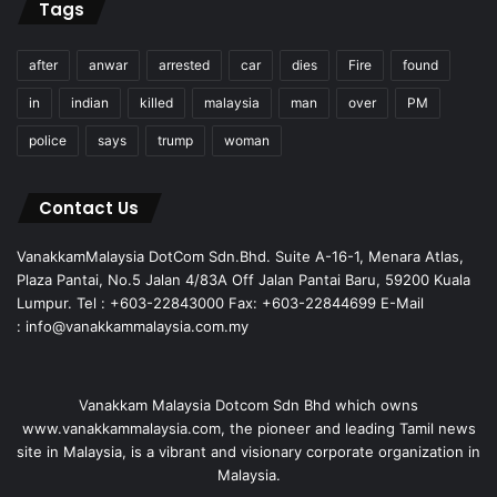
Tags
after
anwar
arrested
car
dies
Fire
found
in
indian
killed
malaysia
man
over
PM
police
says
trump
woman
Contact Us
VanakkamMalaysia DotCom Sdn.Bhd. Suite A-16-1, Menara Atlas,
Plaza Pantai, No.5 Jalan 4/83A Off Jalan Pantai Baru, 59200 Kuala
Lumpur. Tel : +603-22843000 Fax: +603-22844699 E-Mail
: info@vanakkammalaysia.com.my
Vanakkam Malaysia Dotcom Sdn Bhd which owns
www.vanakkammalaysia.com, the pioneer and leading Tamil news
site in Malaysia, is a vibrant and visionary corporate organization in
Malaysia.