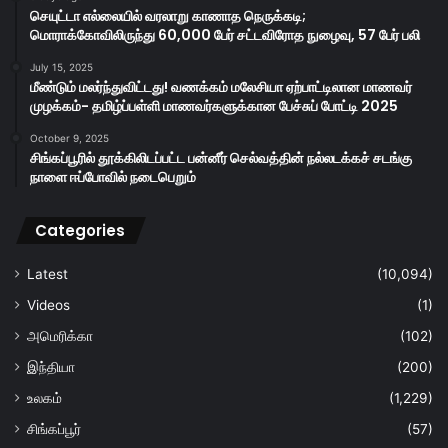
செயுட்டா எல்லையில் வரலாறு காணாத நெருக்கடி;
மொராக்கோவிலிருந்து 60,000 பேர் சட்டவிரோத நுழைவு, 57 பேர் பலி
July 15, 2025
மீண்டும் மலர்ந்துவிட்டது! வணக்கம் மலேசியா ஏற்பாட்டிலான மாணவர்
முழக்கம்- தமிழ்ப்பள்ளி மாணவர்களுக்கான பேச்சுப் போட்டி 2025
October 9, 2025
சிங்கப்பூரில் தூக்கிலிடப்பட்ட பன்னீர் செல்வத்தின் நல்லடக்கச் சடங்கு
நாளை ஈப்போவில் நடைபெறும்
Categories
Latest
(10,094)
Videos
(1)
அமெரிக்கா
(102)
இந்தியா
(200)
உலகம்
(1,229)
சிங்கப்பூர்
(57)