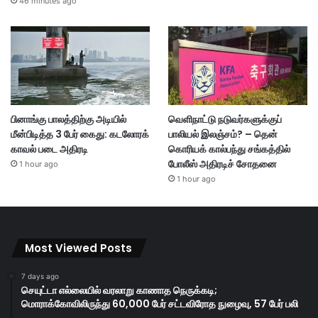
46 minutes ago
பினாங்கு பாலத்திற்கு அடியில்
வெளிநாட்டு நடுவர்களுக்குப்
மீன்பிடித்த 3 பேர் கைது: கடலோரக்
பாலியல் இலஞ்சம்? – தென்
காவல் படை அதிரடி
கொரியக் கால்பந்து சங்கத்தில்
போலீஸ் அதிரடிச் சோதனை
1 hour ago
1 hour ago
Most Viewed Posts
7 days ago
செயுட்டா எல்லையில் வரலாறு காணாத நெருக்கடி;
மொராக்கோவிலிருந்து 60,000 பேர் சட்டவிரோத நுழைவு, 57 பேர் பலி