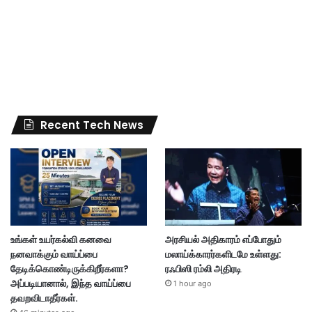
Recent Tech News
உங்கள் உயர்கல்வி கனவை
அரசியல் அதிகாரம் எப்போதும்
நனவாக்கும் வாய்ப்பை
மலாய்க்காரர்களிடமே உள்ளது:
தேடிக்கொண்டிருக்கிறீர்களா?
ரஃபிஸி ரம்லி அதிரடி
அப்படியானால், இந்த வாய்ப்பை
1 hour ago
தவறவிடாதீர்கள்.