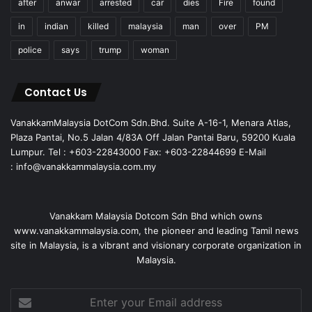
after
anwar
arrested
car
dies
Fire
found
in
indian
killed
malaysia
man
over
PM
police
says
trump
woman
Contact Us
VanakkamMalaysia DotCom Sdn.Bhd. Suite A-16-1, Menara Atlas,
Plaza Pantai, No.5 Jalan 4/83A Off Jalan Pantai Baru, 59200 Kuala
Lumpur. Tel : +603-22843000 Fax: +603-22844699 E-Mail
: info@vanakkammalaysia.com.my
Vanakkam Malaysia Dotcom Sdn Bhd which owns
www.vanakkammalaysia.com, the pioneer and leading Tamil news
site in Malaysia, is a vibrant and visionary corporate organization in
Malaysia.
Enter
your