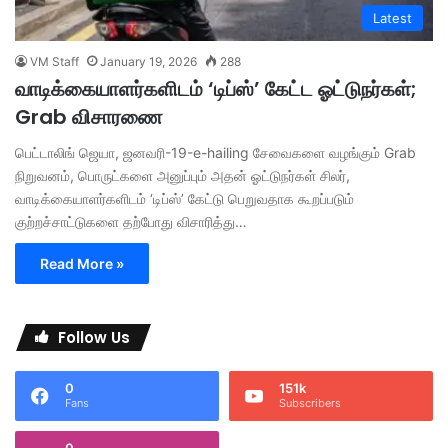
Latest
VM Staff
January 19, 2026
288
வாடிக்கையாளர்களிடம் ‘டிப்ஸ்’ கேட்ட ஓட்டுநர்கள்;
Grab விசாரணை
பெட்டாலிங் ஜெயா, ஜனவரி-19-e-hailing சேவைகளை வழங்கும் Grab
நிறுவனம், பொருட்களை அனுப்பும் அதன் ஓட்டுநர்கள் சிலர்,
வாடிக்கையாளர்களிடம் ‘டிப்ஸ்’ கேட்டு பெறுவதாக கூறப்படும்
குற்றச்சாட்டுகளை தற்போது விசாரித்து…
Read More »
Follow Us
0
151k
Fans
Subscribers