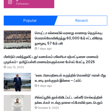
0
Followers
Popular
Recent
செயுட்டா எல்லையில் வரலாறு காணாத நெருக்கடி;
மொராக்கோவிலிருந்து 60,000 பேர் சட்டவிரோத
நுழைவு, 57 பேர் பலி
7 days ago
மீண்டும் மலர்ந்துவிட்டது! வணக்கம் மலேசியா ஏற்பாட்டிலான மாணவர்
முழக்கம்- தமிழ்ப்பள்ளி மாணவர்களுக்கான பேச்சுப் போட்டி 2025
July 15, 2025
‘உலக அமைதியைக் கருத்தில் கொண்டு’ ஈரான் மீது
உடனடி தாக்குதல் இல்லை – ட்ரம்ப்
6 days ago
சிங்கப்பூரில் தூக்கிலிடப்பட்ட பன்னீர் செல்வத்தின்
நல்லடக்கச் சடங்கு நாளை ஈப்போவில் நடைபெறும்
October 9, 2025