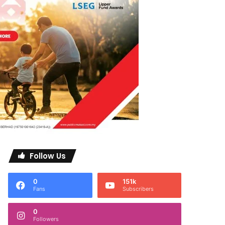
Follow Us
0
151k
Fans
Subscribers
0
Followers