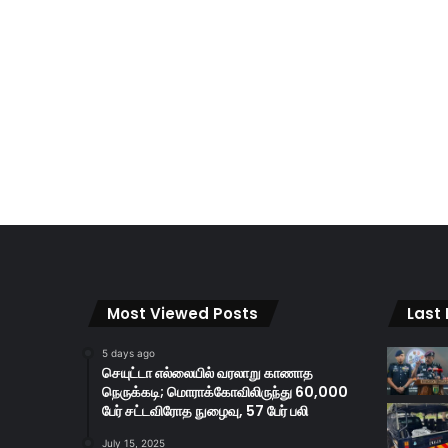
Most Viewed Posts
Last
5 days ago
செயுட்டா எல்லையில் வரலாறு காணாத
நெருக்கடி; மொராக்கோவிலிருந்து 60,000
பேர் சட்டவிரோத நுழைவு, 57 பேர் பலி
July 15, 2025