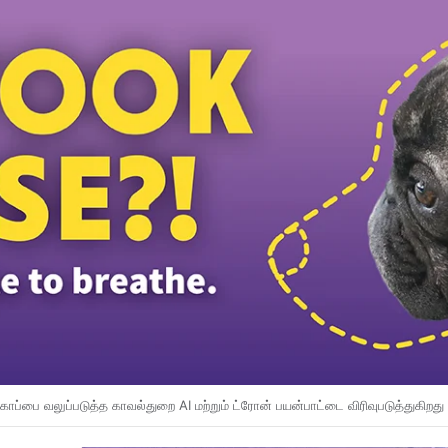
ு வழிபாடா… குப்பை திருவிழாவா?; மோரிப் கடற்கரையிம் 3000 லிட்டர் குப்பை சேகரிப