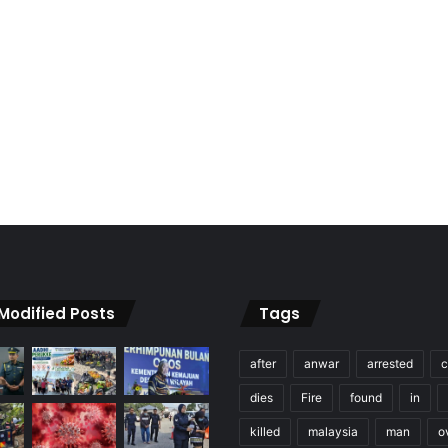
 Modified Posts
Tags
after
anwar
arrested
c
dies
Fire
found
in
killed
malaysia
man
o