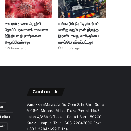
வைரஸ் மூளை அழற்சி
கங்காரில் நீடிக்கும் மர்மம்:
நோய்ப் பரவலைக் கையாள
மனித எலும்புகள் இருந்த
இந்தியா நிபுணர்களை
இரண்டாவது சாக்குப்பை
அனுப்பியுள்ளது
கண்டெடுக்கப்பட்டது
3 hours ago
3 hours ago
Contact Us
VanakkamMalaysia DotCom Sdn.Bhd. Suite
ar
A-16-1, Menara Atlas, Plaza Pantai, No.5
indian
Jalan 4/83A Off Jalan Pantai Baru, 59200
Kuala Lumpur. Tel : +603-22843000 Fax:
ver
+603-22844699 E-Mail