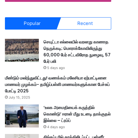
Popular
Recent
செயுட்டா எல்லையில் வரலாறு காணாத
நெருக்கடி; மொராக்கோவிலிருந்து
60,000 பேர் சட்டவிரோத நுழைவு, 57
பேர் பலி
5 days ago
மீண்டும் மலர்ந்துவிட்டது! வணக்கம் மலேசியா ஏற்பாட்டிலான
மாணவர் முழக்கம்- தமிழ்ப்பள்ளி மாணவர்களுக்கான பேச்சுப்
போட்டி 2025
July 15, 2025
‘உலக அமைதியைக் கருத்தில்
கொண்டு’ ஈரான் மீது உடனடி தாக்குதல்
இல்லை – ட்ரம்ப்
4 days ago
சிங்கப்பூரில் தூக்கிலிடப்பட்ட பன்னீர்