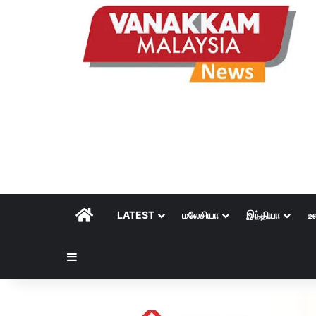
HOME
LATEST
மலேசியா
இந்தியா
உ
Sidebar