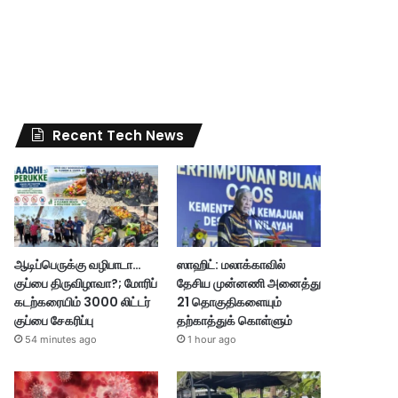
Recent Tech News
ஆடிப்பெருக்கு வழிபாடா…
ஸாஹிட்: மலாக்காவில்
குப்பை திருவிழாவா?; மோரிப்
தேசிய முன்னணி அனைத்து
கடற்கரையிம் 3000 லிட்டர்
21 தொகுதிகளையும்
குப்பை சேகரிப்பு
தற்காத்துக் கொள்ளும்
54 minutes ago
1 hour ago