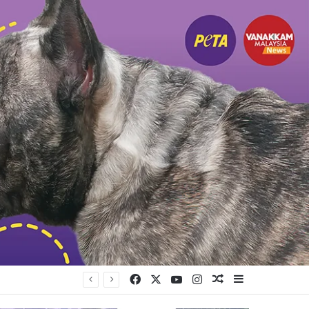
Facebook
X
YouTube
Instagram
Random Article
Sidebar
்பு