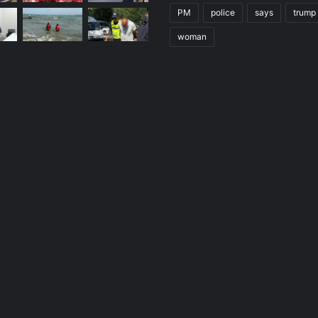
PM
police
says
trump
woman