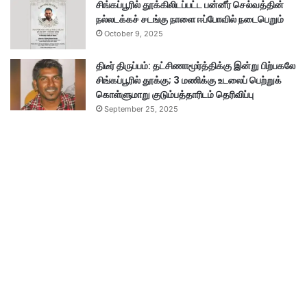
சிங்கப்பூரில் தூக்கிலிடப்பட்ட பன்னீர் செல்வத்தின்
நல்லடக்கச் சடங்கு நாளை ஈப்போவில் நடைபெறும்
October 9, 2025
திடீர் திருப்பம்: தட்சிணாமூர்த்திக்கு இன்று பிற்பகலே
சிங்கப்பூரில் தூக்கு; 3 மணிக்கு உடலைப் பெற்றுக்
கொள்ளுமாறு குடும்பத்தாரிடம் தெரிவிப்பு
September 25, 2025