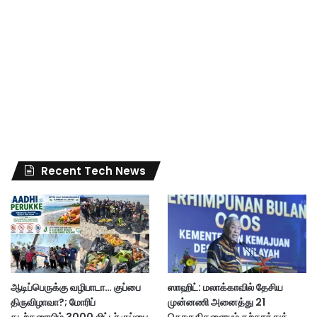
Recent Tech News
ஆடிப்பெருக்கு வழிபாடா… குப்பை
ஸாஹிட்: மலாக்காவில் தேசிய
திருவிழாவா?; மோரிப்
முன்னணி அனைத்து 21