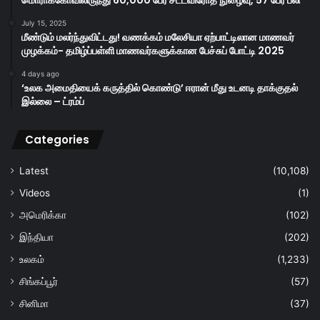
மொராக்கோவிலிருந்து 60,000 பேர் சட்டவிரோத நுழைவு, 57 பேர் பலி
July 15, 2025
மீண்டும் மலர்ந்துவிட்டது! வணக்கம் மலேசியா ஏற்பாட்டிலான மாணவர்
முழக்கம்- தமிழ்ப்பள்ளி மாணவர்களுக்கான பேச்சுப் போட்டி 2025
4 days ago
‘உலக அமைதியைக் கருத்தில் கொண்டு’ ஈரான் மீது உடனடி தாக்குதல்
இல்லை – ட்ரம்ப்
Categories
Latest
(10,108)
Videos
(1)
அமெரிக்கா
(102)
இந்தியா
(202)
உலகம்
(1,233)
சிங்கப்பூர்
(57)
சினிமா
(37)