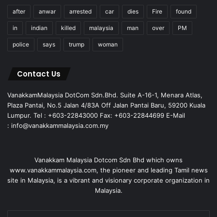
after
anwar
arrested
car
dies
Fire
found
in
indian
killed
malaysia
man
over
PM
police
says
trump
woman
Contact Us
VanakkamMalaysia DotCom Sdn.Bhd. Suite A-16-1, Menara Atlas,
Plaza Pantai, No.5 Jalan 4/83A Off Jalan Pantai Baru, 59200 Kuala
Lumpur. Tel : +603-22843000 Fax: +603-22844699 E-Mail
: info@vanakkammalaysia.com.my
Vanakkam Malaysia Dotcom Sdn Bhd which owns
www.vanakkammalaysia.com, the pioneer and leading Tamil news
site in Malaysia, is a vibrant and visionary corporate organization in
Malaysia.
Enter