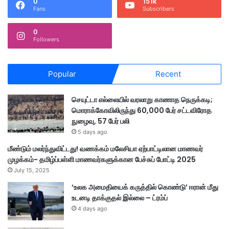
0
151k
Fans
Subscribers
0
Followers
Popular
Recent
செயுட்டா எல்லையில் வரலாறு காணாத நெருக்கடி;
மொராக்கோவிலிருந்து 60,000 பேர் சட்டவிரோத
நுழைவு, 57 பேர் பலி
5 days ago
மீண்டும் மலர்ந்துவிட்டது! வணக்கம் மலேசியா ஏற்பாட்டிலான மாணவர்
முழக்கம்- தமிழ்ப்பள்ளி மாணவர்களுக்கான பேச்சுப் போட்டி 2025
July 15, 2025
‘உலக அமைதியைக் கருத்தில் கொண்டு’ ஈரான் மீது
உடனடி தாக்குதல் இல்லை – ட்ரம்ப்
4 days ago