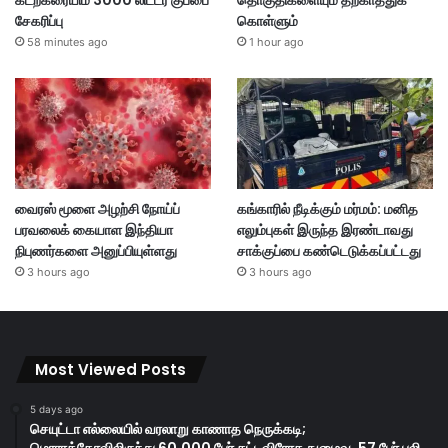
கடற்கரையிம் 3000 லிட்டர் குப்பை
தொகுதிகளையும் தற்காத்துக்
சேகரிப்பு
கொள்ளும்
58 minutes ago
1 hour ago
வைரஸ் மூளை அழற்சி நோய்ப்
கங்காரில் நீடிக்கும் மர்மம்: மனித
பரவலைக் கையாள இந்தியா
எலும்புகள் இருந்த இரண்டாவது
நிபுணர்களை அனுப்பியுள்ளது
சாக்குப்பை கண்டெடுக்கப்பட்டது
3 hours ago
3 hours ago
Most Viewed Posts
5 days ago
செயுட்டா எல்லையில் வரலாறு காணாத நெருக்கடி;