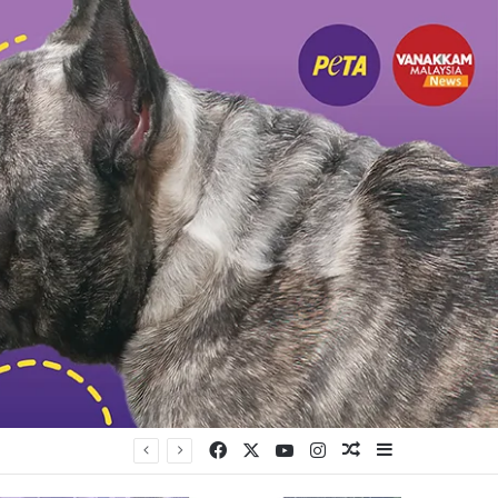
Facebook
X
YouTube
Instagram
Random Article
Sidebar