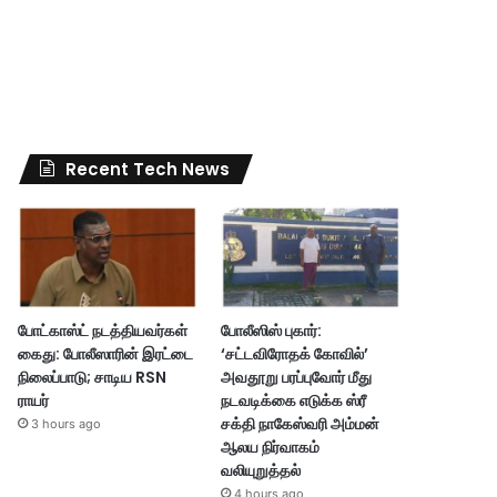
Recent Tech News
போட்காஸ்ட் நடத்தியவர்கள்
போலீஸிஸ் புகார்:
கைது: போலீஸாரின் இரட்டை
‘சட்டவிரோதக் கோவில்’
நிலைப்பாடு; சாடிய RSN
அவதூறு பரப்புவோர் மீது
ராயர்
நடவடிக்கை எடுக்க ஸ்ரீ
சக்தி நாகேஸ்வரி அம்மன்
3 hours ago
ஆலய நிர்வாகம்
வலியுறுத்தல்
4 hours ago