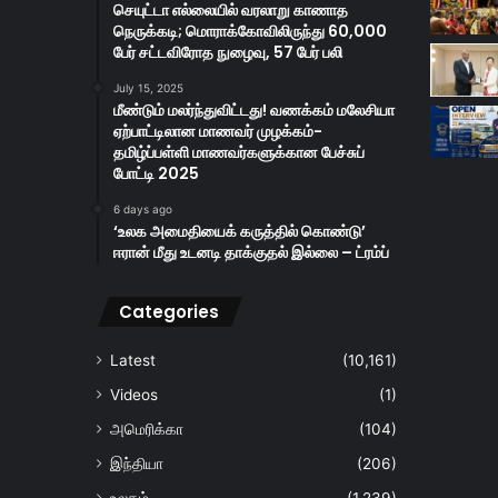
செயுட்டா எல்லையில் வரலாறு காணாத
நெருக்கடி; மொராக்கோவிலிருந்து 60,000
பேர் சட்டவிரோத நுழைவு, 57 பேர் பலி
July 15, 2025
மீண்டும் மலர்ந்துவிட்டது! வணக்கம் மலேசியா
ஏற்பாட்டிலான மாணவர் முழக்கம்-
தமிழ்ப்பள்ளி மாணவர்களுக்கான பேச்சுப்
போட்டி 2025
6 days ago
‘உலக அமைதியைக் கருத்தில் கொண்டு’
ஈரான் மீது உடனடி தாக்குதல் இல்லை – ட்ரம்ப்
Categories
Latest
(10,161)
Videos
(1)
அமெரிக்கா
(104)
இந்தியா
(206)