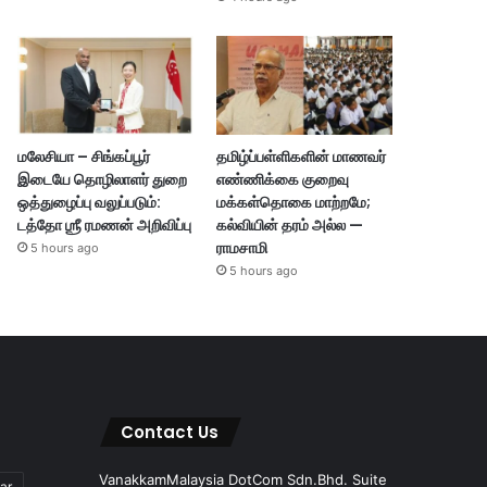
மலேசியா – சிங்கப்பூர்
தமிழ்ப்பள்ளிகளின் மாணவர்
இடையே தொழிலாளர் துறை
எண்ணிக்கை குறைவு
ஒத்துழைப்பு வலுப்படும்:
மக்கள்தொகை மாற்றமே;
டத்தோ ஶ்ரீ ரமணன் அறிவிப்பு
கல்வியின் தரம் அல்ல —
ராமசாமி
5 hours ago
5 hours ago
Contact Us
VanakkamMalaysia DotCom Sdn.Bhd. Suite
ar