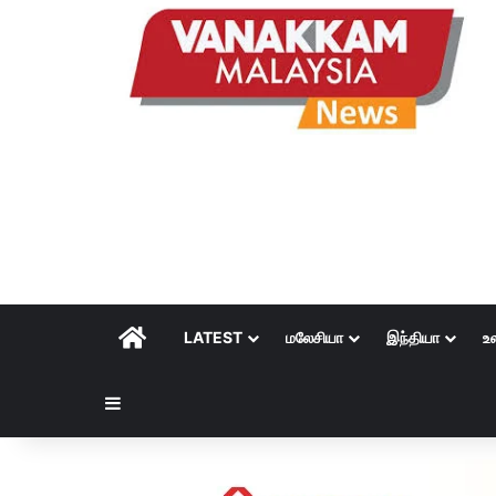
HOME
LATEST
மலேசியா
இந்தியா
உ
Sidebar