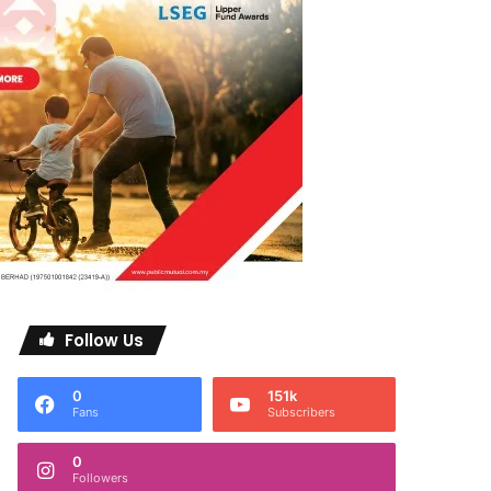
Follow Us
0
151k
Fans
Subscribers
0
Followers