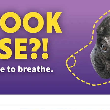
டத்தியவர்கள் கைது: போலீஸாரின் இரட்டை நிலைப்பாடு; சாடிய RSN ராயர்