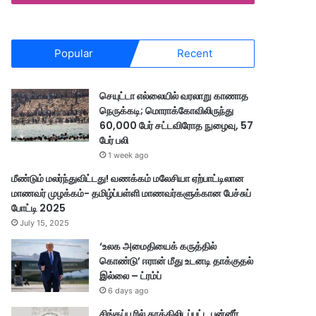
Popular
Recent
செயுட்டா எல்லையில் வரலாறு காணாத
நெருக்கடி; மொராக்கோவிலிருந்து
60,000 பேர் சட்டவிரோத நுழைவு, 57
பேர் பலி
1 week ago
மீண்டும் மலர்ந்துவிட்டது! வணக்கம் மலேசியா ஏற்பாட்டிலான
மாணவர் முழக்கம்- தமிழ்ப்பள்ளி மாணவர்களுக்கான பேச்சுப்
போட்டி 2025
July 15, 2025
‘உலக அமைதியைக் கருத்தில்
கொண்டு’ ஈரான் மீது உடனடி தாக்குதல்
இல்லை – ட்ரம்ப்
6 days ago
சிங்கப்பூரில் தூக்கிலிடப்பட்ட பன்னீர்