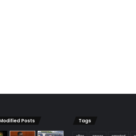
 Modified Posts
Tags
after
anwar
arrested
c