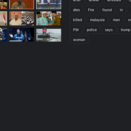
dies
Fire
found
in
killed
malaysia
man
o
PM
police
says
trump
woman