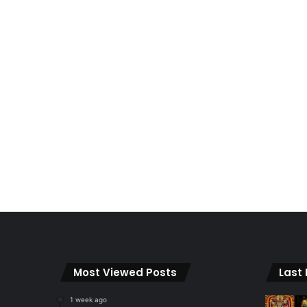
Most Viewed Posts
Last
1 week ago