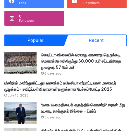
Fans
Subscribers
0
Followers
Popular
Recent
செயுட்டா எல்லையில் வரலாறு காணாத நெருக்கடி;
மொராக்கோவிலிருந்து 60,000 பேர் சட்டவிரோத
நுழைவு, 57 பேர் பலி
6 days ago
மீண்டும் மலர்ந்துவிட்டது! வணக்கம் மலேசியா ஏற்பாட்டிலான மாணவர்
முழக்கம்- தமிழ்ப்பள்ளி மாணவர்களுக்கான பேச்சுப் போட்டி 2025
July 15, 2025
‘உலக அமைதியைக் கருத்தில் கொண்டு’ ஈரான் மீது
உடனடி தாக்குதல் இல்லை – ட்ரம்ப்
5 days ago