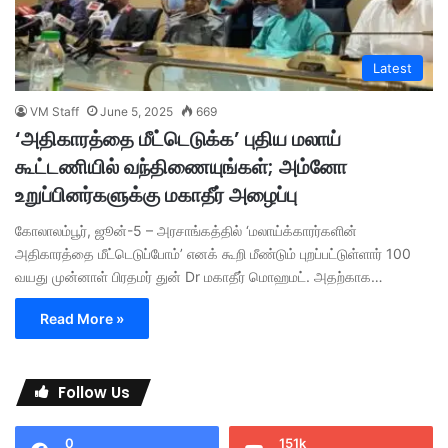
Latest
VM Staff
June 5, 2025
669
‘அதிகாரத்தை மீட்டெடுக்க’ புதிய மலாய்
கூட்டணியில் வந்திணையுங்கள்; அம்னோ
உறுப்பினர்களுக்கு மகாதீர் அழைப்பு
கோலாலம்பூர், ஜூன்-5 – அரசாங்கத்தில் ‘மலாய்க்காரர்களின்
அதிகாரத்தை மீட்டெடுப்போம்’ எனக் கூறி மீண்டும் புறப்பட்டுள்ளார் 100
வயது முன்னாள் பிரதமர் துன் Dr மகாதீர் மொஹமட். அதற்காக…
Read More »
Follow Us
0
151k