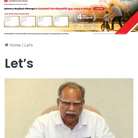
Home
/
Let’s
Let’s