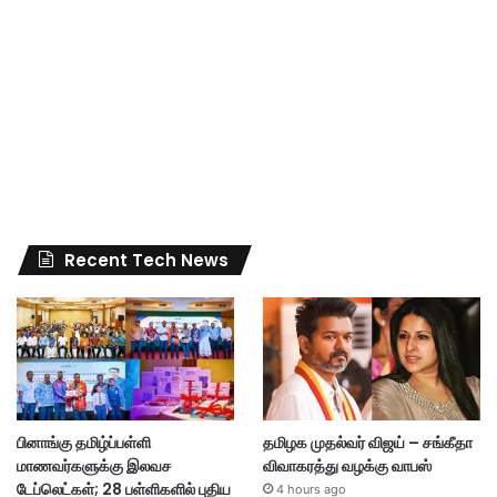
Recent Tech News
பினாங்கு தமிழ்ப்பள்ளி
தமிழக முதல்வர் விஜய் – சங்கீதா
மாணவர்களுக்கு இலவச
விவாகரத்து வழக்கு வாபஸ்
டேப்லெட்கள்; 28 பள்ளிகளில் புதிய
4 hours ago