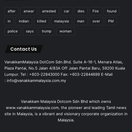
after
anwar
arrested
car
dies
Fire
found
in
indian
killed
malaysia
man
over
PM
police
says
trump
woman
Contact Us
VanakkamMalaysia DotCom Sdn.Bhd. Suite A-16-1, Menara Atlas,
Plaza Pantai, No.5 Jalan 4/83A Off Jalan Pantai Baru, 59200 Kuala
Lumpur. Tel : +603-22843000 Fax: +603-22844699 E-Mail
: info@vanakkammalaysia.com.my
Vanakkam Malaysia Dotcom Sdn Bhd which owns
www.vanakkammalaysia.com, the pioneer and leading Tamil news
site in Malaysia, is a vibrant and visionary corporate organization in
Malaysia.