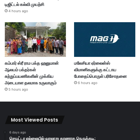
டிஜிட்டல் கல்வி முயற்சி
4 hours ago
கம்பார் ஸ்ரீ ராம பக்த ஹனுமான்
மலேசியா ஏர்லைன்ஸ்
ஆலயம் பக்தர்கள்
விமானிகளுக்கு கட்டாய
சுற்றுப்பயணிகளின் முக்கிய
போதைப்பொருள் பரிசோதனை
அடையாள தலமாக உருவாகும்
6 hours ago
5 hours ago
Most Viewed Posts
6 days ago
செயுட்டா எல்லையில் வரலாறு காணாத நெருக்கடி;