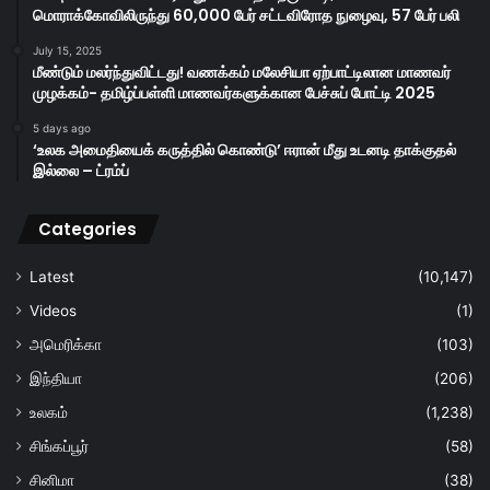
மொராக்கோவிலிருந்து 60,000 பேர் சட்டவிரோத நுழைவு, 57 பேர் பலி
July 15, 2025
மீண்டும் மலர்ந்துவிட்டது! வணக்கம் மலேசியா ஏற்பாட்டிலான மாணவர்
முழக்கம்- தமிழ்ப்பள்ளி மாணவர்களுக்கான பேச்சுப் போட்டி 2025
5 days ago
‘உலக அமைதியைக் கருத்தில் கொண்டு’ ஈரான் மீது உடனடி தாக்குதல்
இல்லை – ட்ரம்ப்
Categories
Latest
(10,147)
Videos
(1)
அமெரிக்கா
(103)
இந்தியா
(206)
உலகம்
(1,238)
சிங்கப்பூர்
(58)
சினிமா
(38)