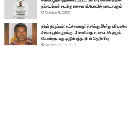
சிங்கப்பூரில் தூக்கிலிடப்பட்ட பன்னீர் செல்வத்தின்
நல்லடக்கச் சடங்கு நாளை ஈப்போவில் நடைபெறும்
October 9, 2025
திடீர் திருப்பம்: தட்சிணாமூர்த்திக்கு இன்று பிற்பகலே
சிங்கப்பூரில் தூக்கு; 3 மணிக்கு உடலைப் பெற்றுக்
கொள்ளுமாறு குடும்பத்தாரிடம் தெரிவிப்பு
September 25, 2025