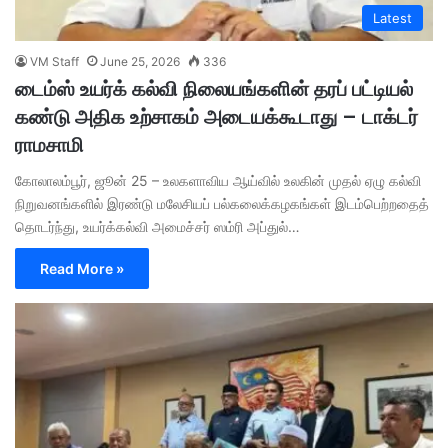
Latest
VM Staff
June 25, 2026
336
டைம்ஸ் உயர்க் கல்வி நிலையங்களின் தரப் பட்டியல்
கண்டு அதிக உற்சாகம் அடையக்கூடாது – டாக்டர்
ராமசாமி
கோலாலம்பூர், ஜூன் 25 – உலகளாவிய ஆய்வில் உலகின் முதல் ஏழு கல்வி
நிறுவனங்களில் இரண்டு மலேசியப் பல்கலைக்கழகங்கள் இடம்பெற்றதைத்
தொடர்ந்து, உயர்க்கல்வி அமைச்சர் ஸம்ரி அப்துல்…
Read More »