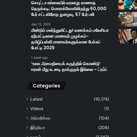
செயுட்டா எல்லையில் வரலாறு காணாத
நெருக்கடி; மொராக்கோவிலிருந்து 60,000
பேர் சட்டவிரோத நுழைவு, 57 பேர் பலி
July 15, 2025
மீண்டும் மலர்ந்துவிட்டது! வணக்கம் மலேசியா
ஏற்பாட்டிலான மாணவர் முழக்கம்-
தமிழ்ப்பள்ளி மாணவர்களுக்கான பேச்சுப்
போட்டி 2025
1 week ago
‘உலக அமைதியைக் கருத்தில் கொண்டு’
ஈரான் மீது உடனடி தாக்குதல் இல்லை – ட்ரம்ப்
Categories
Latest
(10,174)
Videos
(1)
அமெரிக்கா
(104)
இந்தியா
(206)