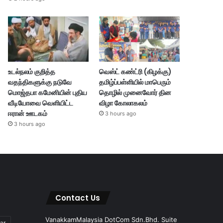
உடல்நலம் குறித்த
வெஸ்ட் கண்ட்ரி (கிழக்கு)
வதந்திகளுக்கு நடுவே
தமிழ்ப்பள்ளியில் மாபெரும்
மொஜ்தபா கமேனியின் புதிய
தொழில் முனைவோர் தின
வீடியோவை வெளியிட்ட
விழா கோலாகலம்
ஈரான் ஊடகம்
3 hours ago
3 hours ago
Contact Us
VanakkamMalaysia DotCom Sdn.Bhd. Suite
ar