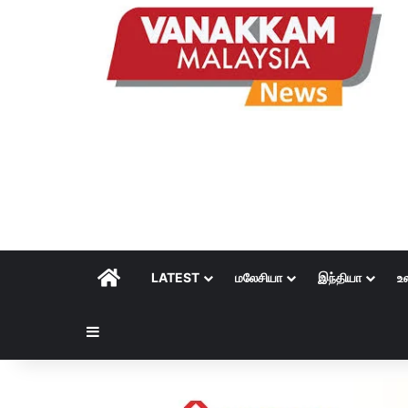
HOME
LATEST
மலேசியா
இந்தியா
உ
Sidebar