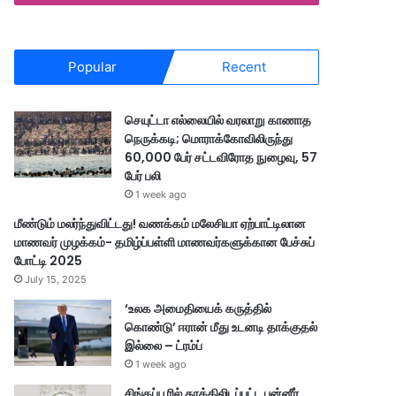
Popular
Recent
செயுட்டா எல்லையில் வரலாறு காணாத
நெருக்கடி; மொராக்கோவிலிருந்து
60,000 பேர் சட்டவிரோத நுழைவு, 57
பேர் பலி
1 week ago
மீண்டும் மலர்ந்துவிட்டது! வணக்கம் மலேசியா ஏற்பாட்டிலான
மாணவர் முழக்கம்- தமிழ்ப்பள்ளி மாணவர்களுக்கான பேச்சுப்
போட்டி 2025
July 15, 2025
‘உலக அமைதியைக் கருத்தில்
கொண்டு’ ஈரான் மீது உடனடி தாக்குதல்
இல்லை – ட்ரம்ப்
1 week ago
சிங்கப்பூரில் தூக்கிலிடப்பட்ட பன்னீர்