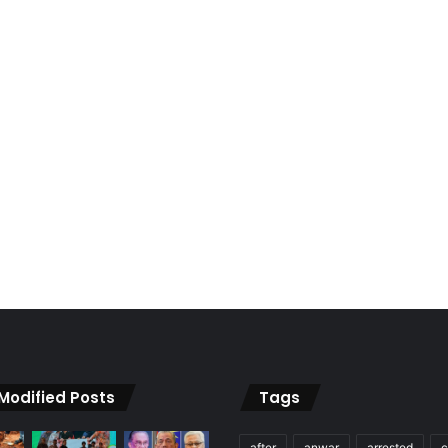
 Modified Posts
Tags
after
anwar
arrested
c