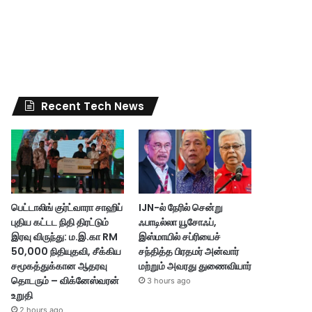
Recent Tech News
பெட்டாலிங் குர்ட்வாரா சாஹிப்
IJN-ல் நேரில் சென்று
புதிய கட்டட நிதி திரட்டும்
ஃபாடில்லா யூசோஃப்,
இரவு விருந்து: ம.இ.கா RM
இஸ்மாயில் சப்ரியைச்
50,000 நிதியுதவி, சீக்கிய
சந்தித்த பிரதமர் அன்வார்
சமூகத்துக்கான ஆதரவு
மற்றும் அவரது துணைவியார்
தொடரும் – விக்னேஸ்வரன்
3 hours ago
உறுதி
2 hours ago