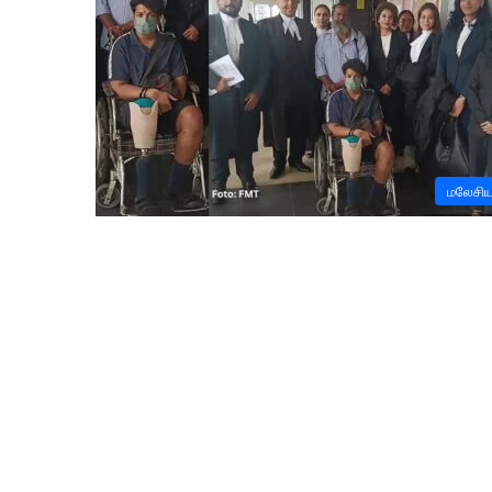
மலேசி