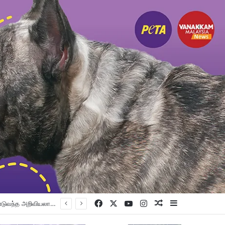
Facebook
X
YouTube
Instagram
Random Article
Sidebar
பெட்டாலிங் குர்ட்வாரா சாஹிப் புதிய கட்டட நிதி திரட்டும் இரவு விருந்து: ம.இ.கா RM 50,000 நிதியுதவி, சீக்கிய சமூகத்துக்கான ஆதரவு தொடரும் – விக்னேஸ்வரன் உறுதி