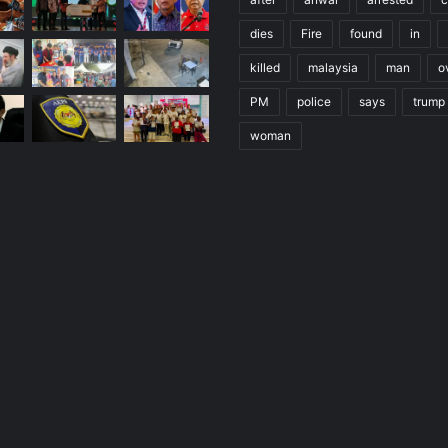
dies
Fire
found
in
killed
malaysia
man
o
PM
police
says
trump
woman