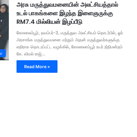
அரசு மருத்துவமனையின் அலட்சியத்தால்
உடல் பாகங்களை இழந்த இளைஞருக்கு
RM7.4 மில்லியன் இழப்பீடு
கோலாலம்பூர், நவம்பர்-3, மருத்துவ அலட்சியம் தொடர்பில், ஓர்
அரசாங்க மருத்துவமனை மற்றும் அதன் மருத்துவர்களுக்கு
எதிராக தொடரப்பட்ட வழக்கில், கோலாலாம்பூர் உயர் நீதிமன்றம்
யா
கே. விமல் ராஜ்…
Read More »