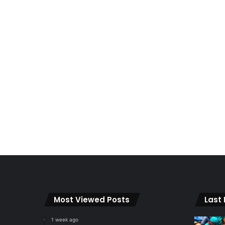
Most Viewed Posts
Last
1 week ago