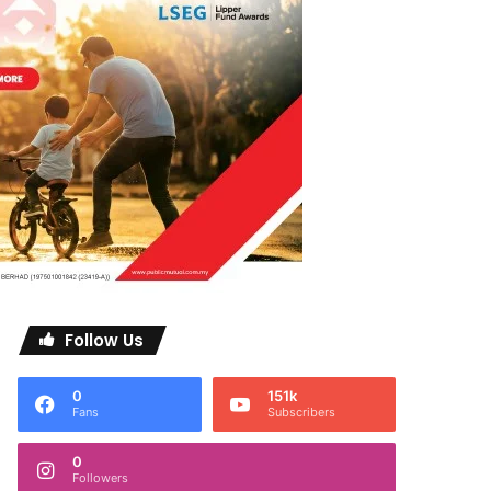
Follow Us
0
151k
Fans
Subscribers
0
Followers