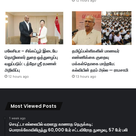
12 hours ago
மலேசியா – சிங்கப்பூர் இடையே
தமிழ்ப்பள்ளிகளின் மாணவர்
தொழிலாளர் துறை ஒத்துழைப்பு
எண்ணிக்கை குறைவு
வலுப்படும்: டத்தோ ஶ்ரீ ரமணன்
மக்கள்தொகை மாற்றமே;
அறிவிப்பு
கல்வியின் தரம் அல்ல — ராமசாமி
12 hours ago
13 hours ago
Most Viewed Posts
1 week ago
செயுட்டா எல்லையில் வரலாறு காணாத நெருக்கடி;
மொராக்கோவிலிருந்து 60,000 பேர் சட்டவிரோத நுழைவு, 57 பேர் பலி