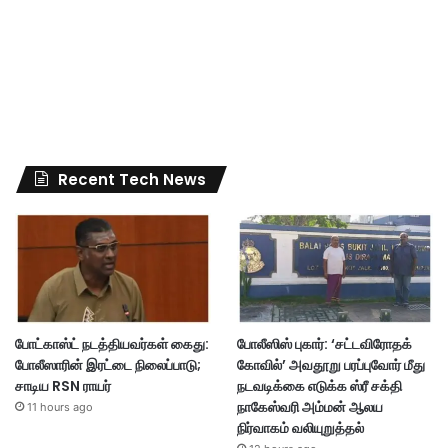
Recent Tech News
போட்காஸ்ட் நடத்தியவர்கள் கைது:
போலீஸிஸ் புகார்: ‘சட்டவிரோதக்
போலீஸாரின் இரட்டை நிலைப்பாடு;
கோவில்’ அவதூறு பரப்புவோர் மீது
சாடிய RSN ராயர்
நடவடிக்கை எடுக்க ஸ்ரீ சக்தி
நாகேஸ்வரி அம்மன் ஆலய
11 hours ago
நிர்வாகம் வலியுறுத்தல்