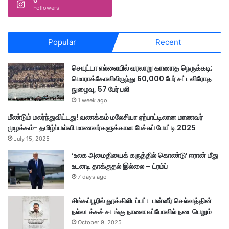
0
Followers
Popular
Recent
செயுட்டா எல்லையில் வரலாறு காணாத நெருக்கடி;
மொராக்கோவிலிருந்து 60,000 பேர் சட்டவிரோத
நுழைவு, 57 பேர் பலி
1 week ago
மீண்டும் மலர்ந்துவிட்டது! வணக்கம் மலேசியா ஏற்பாட்டிலான மாணவர்
முழக்கம்- தமிழ்ப்பள்ளி மாணவர்களுக்கான பேச்சுப் போட்டி 2025
July 15, 2025
‘உலக அமைதியைக் கருத்தில் கொண்டு’ ஈரான் மீது
உடனடி தாக்குதல் இல்லை – ட்ரம்ப்
7 days ago
சிங்கப்பூரில் தூக்கிலிடப்பட்ட பன்னீர் செல்வத்தின்
நல்லடக்கச் சடங்கு நாளை ஈப்போவில் நடைபெறும்
October 9, 2025