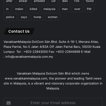
after
anwar
arrested
car
dies
Fire
found
in
indian
killed
malaysia
man
over
PM
police
says
trump
woman
Contact Us
VanakkamMalaysia DotCom Sdn.Bhd. Suite A-16-1, Menara Atlas,
Plaza Pantai, No.5 Jalan 4/83A Off Jalan Pantai Baru, 59200 Kuala
Lumpur. Tel : +603-22843000 Fax: +603-22844699 E-Mail
: info@vanakkammalaysia.com.my
Vanakkam Malaysia Dotcom Sdn Bhd which owns
www.vanakkammalaysia.com, the pioneer and leading Tamil news
site in Malaysia, is a vibrant and visionary corporate organization in
Malaysia.
Enter
your