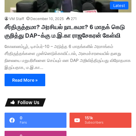
Latest
VM Staff
December 10, 2025
271
சீர்திருத்தமா? அரசியல் நாடகமா? 6 மாதக் கெடு
குறித்து DAP-க்கு ம.இ.கா ராஜசேகரன் கேள்வி
கோலாலாம்பூர், டிசம்பர்-10 – அடுத்த 6 மாதங்களில் அரசாங்கம்
சீர்திருத்தங்களை முன்னெடுக்காவிட்டால், அமைச்சரவையில் தனது
நிலையை மறுபரிசீலனை செய்யும் என DAP அறிவித்திருப்பது விநோதமாக
இருப்பதாக, ம.இ.கா…
Read More »
Follow Us
0
151k
Fans
Subscribers