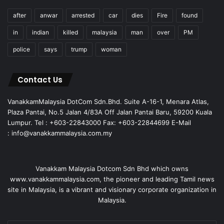
after
anwar
arrested
car
dies
Fire
found
in
indian
killed
malaysia
man
over
PM
police
says
trump
woman
Contact Us
VanakkamMalaysia DotCom Sdn.Bhd. Suite A-16-1, Menara Atlas,
Plaza Pantai, No.5 Jalan 4/83A Off Jalan Pantai Baru, 59200 Kuala
Lumpur. Tel : +603-22843000 Fax: +603-22844699 E-Mail
: info@vanakkammalaysia.com.my
Vanakkam Malaysia Dotcom Sdn Bhd which owns
www.vanakkammalaysia.com, the pioneer and leading Tamil news
site in Malaysia, is a vibrant and visionary corporate organization in
Malaysia.