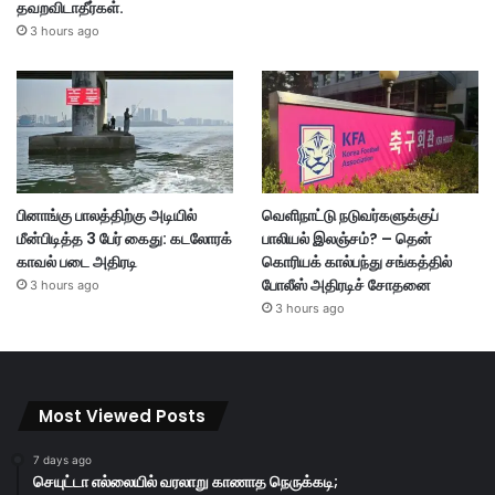
தவறவிடாதீர்கள்.
3 hours ago
பினாங்கு பாலத்திற்கு அடியில்
வெளிநாட்டு நடுவர்களுக்குப்
மீன்பிடித்த 3 பேர் கைது: கடலோரக்
பாலியல் இலஞ்சம்? – தென்
காவல் படை அதிரடி
கொரியக் கால்பந்து சங்கத்தில்
போலீஸ் அதிரடிச் சோதனை
3 hours ago
3 hours ago
Most Viewed Posts
7 days ago
செயுட்டா எல்லையில் வரலாறு காணாத நெருக்கடி;