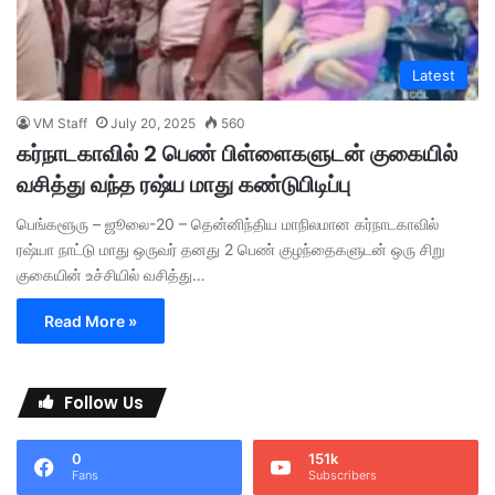
Latest
VM Staff
July 20, 2025
560
கர்நாடகாவில் 2 பெண் பிள்ளைகளுடன் குகையில்
வசித்து வந்த ரஷ்ய மாது கண்டுபிடிப்பு
பெங்களூரு – ஜூலை-20 – தென்னிந்திய மாநிலமான கர்நாடகாவில்
ரஷ்யா நாட்டு மாது ஒருவர் தனது 2 பெண் குழந்தைகளுடன் ஒரு சிறு
குகையின் உச்சியில் வசித்து…
Read More »
Follow Us
0
151k
Fans
Subscribers