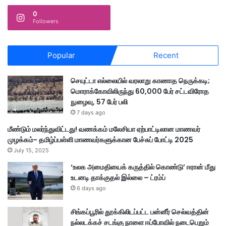
0
Followers
Popular
Recent
செயுட்டா எல்லையில் வரலாறு காணாத நெருக்கடி;
மொராக்கோவிலிருந்து 60,000 பேர் சட்டவிரோத
நுழைவு, 57 பேர் பலி
7 days ago
மீண்டும் மலர்ந்துவிட்டது! வணக்கம் மலேசியா ஏற்பாட்டிலான மாணவர்
முழக்கம்- தமிழ்ப்பள்ளி மாணவர்களுக்கான பேச்சுப் போட்டி 2025
July 15, 2025
‘உலக அமைதியைக் கருத்தில் கொண்டு’ ஈரான் மீது
உடனடி தாக்குதல் இல்லை – ட்ரம்ப்
6 days ago
சிங்கப்பூரில் தூக்கிலிடப்பட்ட பன்னீர் செல்வத்தின்
நல்லடக்கச் சடங்கு நாளை ஈப்போவில் நடைபெறும்