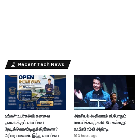
Recent Tech News
உங்கள் உயர்கல்வி கனவை
அரசியல் அதிகாரம் எப்போதும்
நனவாக்கும் வாய்ப்பை
மலாய்க்காரர்களிடமே உள்ளது:
தேடிக்கொண்டிருக்கிறீர்களா?
ரஃபிஸி ரம்லி அதிரடி
அப்படியானால், இந்த வாய்ப்பை
3 hours ago