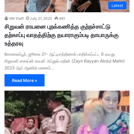
Latest
VM Staff
July 21, 2025
481
சிறுவன் ராயனை புறக்கணித்த குற்றச்சாட்டு
தற்காப்பு வாதத்திற்கு தயாராகும்படி தாயாருக்கு
உத்தரவு
கோலாலம்பூர், ஜூலை 21- ஆட்டிசத்தினால் பாதிக்கப்பட்ட 6 வயது
சிறுவன் ஸைய்ன் ராயன் அப்துல் மதின் (Zayn Rayyan Abdul Matin)
2023 ஆம் ஆண்டு மரணம்…
Read More »