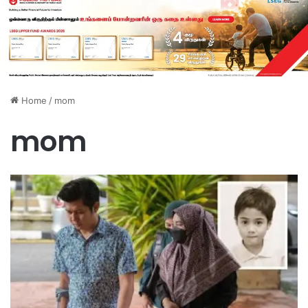
Home
/
mom
mom