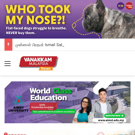
முன்னாள் பிரதமர் Ismail Sabri மீதான ஊழல் குற்றச்சாட்டு விசாரணை ஒத்தி வைப்பு: IJNனில் அனுமதிக்கப்பட்டுள்ளார்
Menu