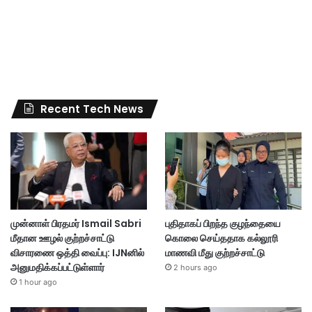
Recent Tech News
முன்னாள் பிரதமர் Ismail Sabri
புதிதாகப் பிறந்த குழந்தையை
மீதான ஊழல் குற்றச்சாட்டு
கொலை செய்ததாக கல்லூரி
விசாரணை ஒத்தி வைப்பு: IJNனில்
மாணவி மீது குற்றச்சாட்டு
அனுமதிக்கப்பட்டுள்ளார்
2 hours ago
1 hour ago