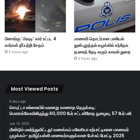
பினாங்கு ‘அவுடி’ கார் உட்பட 4
மாணவி தொடர்பான பாலியல்
கார்கள் தீப்பற்றி சேதம்
துன்புறுத்தல் வழக்கில் சந்தேக
நபரைத் தேடி வரும் காவல் துறை
3 hours ago
3 hours ago
Most Viewed Posts
6 days ago
செயுட்டா எல்லையில் வரலாறு காணாத நெருக்கடி;
மொராக்கோவிலிருந்து 60,000 பேர் சட்டவிரோத நுழைவு, 57 பேர் பலி
July 15, 2025
மீண்டும் மலர்ந்துவிட்டது! வணக்கம் மலேசியா ஏற்பாட்டிலான மாணவர்
முழக்கம்- தமிழ்ப்பள்ளி மாணவர்களுக்கான பேச்சுப் போட்டி 2025