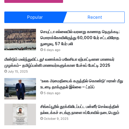
Popular
Recent
செயுட்டா எல்லையில் வரலாறு காணாத நெருக்கடி;
மொராக்கோவிலிருந்து 60,000 பேர் சட்டவிரோத
நுழைவு, 57 பேர் பலி
6 days ago
மீண்டும் மலர்ந்துவிட்டது! வணக்கம் மலேசியா ஏற்பாட்டிலான மாணவர்
முழக்கம்- தமிழ்ப்பள்ளி மாணவர்களுக்கான பேச்சுப் போட்டி 2025
July 15, 2025
‘உலக அமைதியைக் கருத்தில் கொண்டு’ ஈரான் மீது
உடனடி தாக்குதல் இல்லை – ட்ரம்ப்
5 days ago
சிங்கப்பூரில் தூக்கிலிடப்பட்ட பன்னீர் செல்வத்தின்
நல்லடக்கச் சடங்கு நாளை ஈப்போவில் நடைபெறும்
October 9, 2025