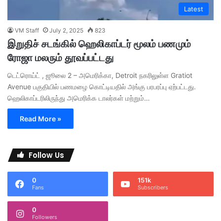
Latest
VM Staff
July 2, 2025
823
இறுதிச் சடங்கில் ஹெலிகாப்டர் மூலம் பணமும்
ரோஜா மலரும் தூவப்பட்டது
டெட்ரொய்ட் , ஜூலை 2 – அமெரிக்கா, Detroit நகரிலுள்ள Gratiot
Avenue பகுதியில் பணமழை கொட்டியதில் அங்கு பரபரப்பு ஏற்பட்டது.
ஹெலிகாப்டரிலிருந்து அமெரிக்க டாலர்கள் மற்றும்…
Read More »
Follow Us
0
151k
Fans
Subscribers
0
Followers