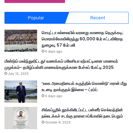
Popular
Recent
செயுட்டா எல்லையில் வரலாறு காணாத நெருக்கடி;
மொராக்கோவிலிருந்து 60,000 பேர் சட்டவிரோத
நுழைவு, 57 பேர் பலி
6 days ago
மீண்டும் மலர்ந்துவிட்டது! வணக்கம் மலேசியா ஏற்பாட்டிலான மாணவர்
முழக்கம்- தமிழ்ப்பள்ளி மாணவர்களுக்கான பேச்சுப் போட்டி 2025
July 15, 2025
‘உலக அமைதியைக் கருத்தில் கொண்டு’ ஈரான் மீது
உடனடி தாக்குதல் இல்லை – ட்ரம்ப்
5 days ago
சிங்கப்பூரில் தூக்கிலிடப்பட்ட பன்னீர் செல்வத்தின்
நல்லடக்கச் சடங்கு நாளை ஈப்போவில் நடைபெறும்
October 9, 2025