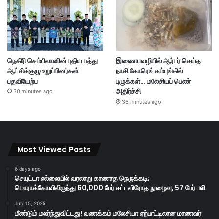
நெகிரி செம்பிலானின் புதிய பத்து
இணையவழியில் ஆர்டர் செய்த
ஆட்சிக்குழு உறுப்பினர்கள்
நாசி கோரெங் கம்புங்கில்
பதவியேற்ப
புழுக்கள்… மலேசியப் பெண்
அதிர்ச்சி
30 minutes ago
36 minutes ago
Most Viewed Posts
6 days ago
செயுட்டா எல்லையில் வரலாறு காணாத நெருக்கடி;
மொராக்கோவிலிருந்து 60,000 பேர் சட்டவிரோத நுழைவு, 57 பேர் பலி
July 15, 2025
மீண்டும் மலர்ந்துவிட்டது! வணக்கம் மலேசியா ஏற்பாட்டிலான மாணவர்