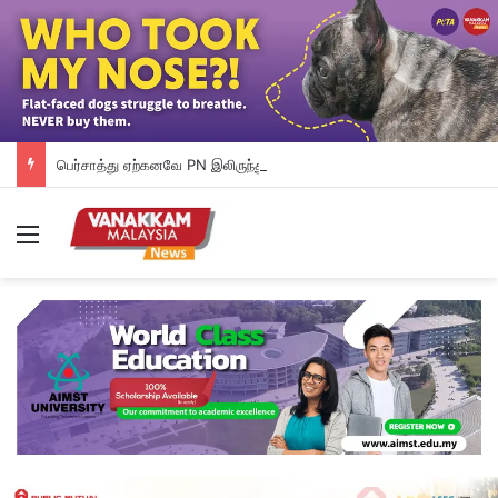
பெர்சாத்து ஏற்கனவே PN இலிருந்து வெளியேறி விட்டது: ஹாடி கூறுகிறார்
Menu