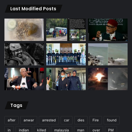
Last Modified Posts
Tags
after
anwar
arrested
car
dies
Fire
found
in
indian
killed
malaysia
man
over
PM